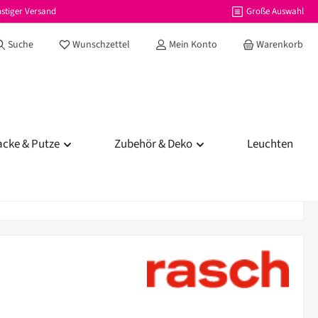
stiger Versand
Große Auswahl
Du hast 0 Produkte auf dem Merkzettel
Suche
Wunschzettel
Mein Konto
Warenkorb
acke & Putze
Zubehör & Deko
Leuchten