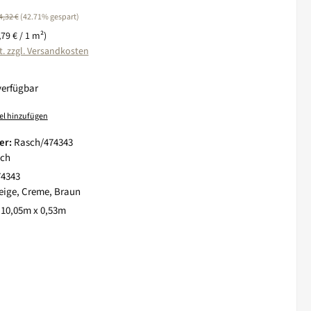
egulärer Preis:
4,32 €
(42.71% gespart)
,79 € / 1 m²)
t. zzgl. Versandkosten
verfügbar
el hinzufügen
er:
Rasch/474343
ch
74343
eige, Creme, Braun
:
10,05m x 0,53m