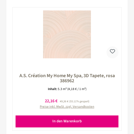
A.S. Création My Home My Spa, 3D Tapete, rosa
386962
Inhalt:
5.3 m²
(4,18 € / 1 m²)
Verkaufspreis:
22,16 €
Regulärer Preis:
49,36 €
(55.11% gespart)
Preise inkl. MwSt. zzgl. Versandkosten
In den Warenkorb