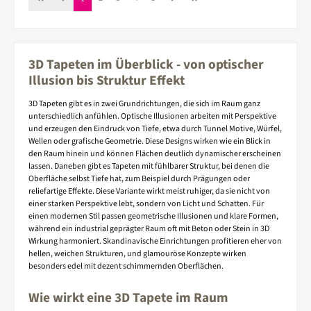
3D Tapeten im Überblick - von optischer
Illusion bis Struktur Effekt
3D Tapeten gibt es in zwei Grundrichtungen, die sich im Raum ganz
unterschiedlich anfühlen. Optische Illusionen arbeiten mit Perspektive
und erzeugen den Eindruck von Tiefe, etwa durch Tunnel Motive, Würfel,
Wellen oder grafische Geometrie. Diese Designs wirken wie ein Blick in
den Raum hinein und können Flächen deutlich dynamischer erscheinen
lassen. Daneben gibt es Tapeten mit fühlbarer Struktur, bei denen die
Oberfläche selbst Tiefe hat, zum Beispiel durch Prägungen oder
reliefartige Effekte. Diese Variante wirkt meist ruhiger, da sie nicht von
einer starken Perspektive lebt, sondern von Licht und Schatten. Für
einen modernen Stil passen geometrische Illusionen und klare Formen,
während ein industrial geprägter Raum oft mit Beton oder Stein in 3D
Wirkung harmoniert. Skandinavische Einrichtungen profitieren eher von
hellen, weichen Strukturen, und glamouröse Konzepte wirken
besonders edel mit dezent schimmernden Oberflächen.
Wie wirkt eine 3D Tapete im Raum