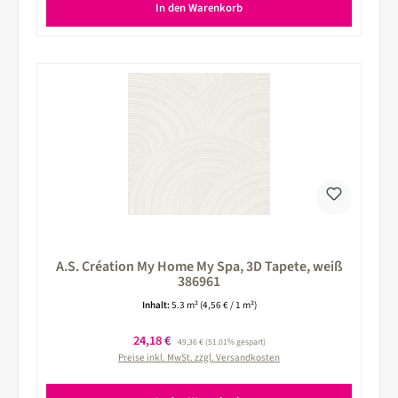
In den Warenkorb
A.S. Création My Home My Spa, 3D Tapete, weiß
386961
Inhalt:
5.3 m²
(4,56 € / 1 m²)
Verkaufspreis:
24,18 €
Regulärer Preis:
49,36 €
(51.01% gespart)
Preise inkl. MwSt. zzgl. Versandkosten