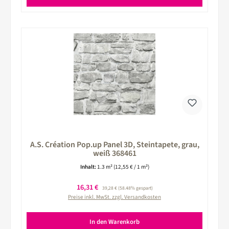
A.S. Création Pop.up Panel 3D, Steintapete, grau,
weiß 368461
Inhalt:
1.3 m²
(12,55 € / 1 m²)
Verkaufspreis:
16,31 €
Regulärer Preis:
39,28 €
(58.48% gespart)
Preise inkl. MwSt. zzgl. Versandkosten
In den Warenkorb