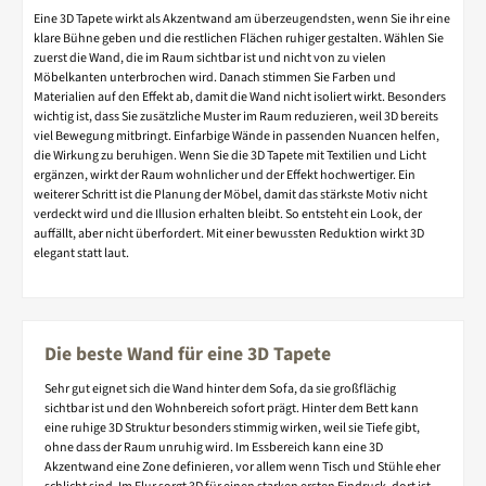
Eine 3D Tapete wirkt als Akzentwand am überzeugendsten, wenn Sie ihr eine
klare Bühne geben und die restlichen Flächen ruhiger gestalten. Wählen Sie
zuerst die Wand, die im Raum sichtbar ist und nicht von zu vielen
Möbelkanten unterbrochen wird. Danach stimmen Sie Farben und
Materialien auf den Effekt ab, damit die Wand nicht isoliert wirkt. Besonders
wichtig ist, dass Sie zusätzliche Muster im Raum reduzieren, weil 3D bereits
viel Bewegung mitbringt. Einfarbige Wände in passenden Nuancen helfen,
die Wirkung zu beruhigen. Wenn Sie die 3D Tapete mit Textilien und Licht
ergänzen, wirkt der Raum wohnlicher und der Effekt hochwertiger. Ein
weiterer Schritt ist die Planung der Möbel, damit das stärkste Motiv nicht
verdeckt wird und die Illusion erhalten bleibt. So entsteht ein Look, der
auffällt, aber nicht überfordert. Mit einer bewussten Reduktion wirkt 3D
elegant statt laut.
Die beste Wand für eine 3D Tapete
Sehr gut eignet sich die Wand hinter dem Sofa, da sie großflächig
sichtbar ist und den Wohnbereich sofort prägt. Hinter dem Bett kann
eine ruhige 3D Struktur besonders stimmig wirken, weil sie Tiefe gibt,
ohne dass der Raum unruhig wird. Im Essbereich kann eine 3D
Akzentwand eine Zone definieren, vor allem wenn Tisch und Stühle eher