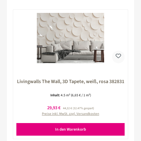
Livingwalls The Wall, 3D Tapete, weiß, rosa 382831
Inhalt:
4.5 m²
(6,65 € / 1 m²)
Verkaufspreis:
29,93 €
Regulärer Preis:
44,32 €
(32.47% gespart)
Preise inkl. MwSt. zzgl. Versandkosten
In den Warenkorb