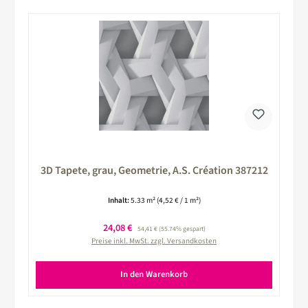
3D Tapete, grau, Geometrie, A.S. Création 387212
Inhalt:
5.33 m²
(4,52 € / 1 m²)
Verkaufspreis:
24,08 €
Regulärer Preis:
54,41 €
(55.74% gespart)
Preise inkl. MwSt. zzgl. Versandkosten
In den Warenkorb