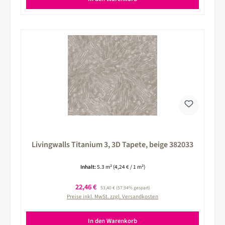
Livingwalls Titanium 3, 3D Tapete, beige 382033
Inhalt:
5.3 m²
(4,24 € / 1 m²)
Verkaufspreis:
22,46 €
Regulärer Preis:
53,40 €
(57.94% gespart)
Preise inkl. MwSt. zzgl. Versandkosten
In den Warenkorb