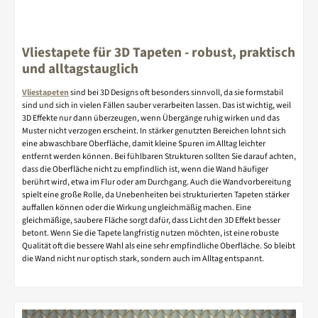
Vliestapete für 3D Tapeten - robust, praktisch
und alltagstauglich
Vliestapeten
sind bei 3D Designs oft besonders sinnvoll, da sie formstabil
sind und sich in vielen Fällen sauber verarbeiten lassen. Das ist wichtig, weil
3D Effekte nur dann überzeugen, wenn Übergänge ruhig wirken und das
Muster nicht verzogen erscheint. In stärker genutzten Bereichen lohnt sich
eine abwaschbare Oberfläche, damit kleine Spuren im Alltag leichter
entfernt werden können. Bei fühlbaren Strukturen sollten Sie darauf achten,
dass die Oberfläche nicht zu empfindlich ist, wenn die Wand häufiger
berührt wird, etwa im Flur oder am Durchgang. Auch die Wandvorbereitung
spielt eine große Rolle, da Unebenheiten bei strukturierten Tapeten stärker
auffallen können oder die Wirkung ungleichmäßig machen. Eine
gleichmäßige, saubere Fläche sorgt dafür, dass Licht den 3D Effekt besser
betont. Wenn Sie die Tapete langfristig nutzen möchten, ist eine robuste
Qualität oft die bessere Wahl als eine sehr empfindliche Oberfläche. So bleibt
die Wand nicht nur optisch stark, sondern auch im Alltag entspannt.