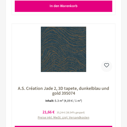
In den Warenkorb
A.S. Création Jade 2, 3D tapete, dunkelblau und
gold 395074
Inhalt:
5.3 m²
(4,09 € / 1 m²)
Verkaufspreis:
21,66 €
Regulärer Preis:
35,24 €
(38.54% gespart)
Preise inkl. MwSt. zzgl. Versandkosten