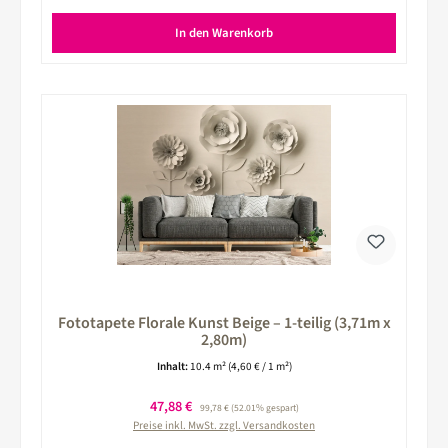
In den Warenkorb
Fototapete Florale Kunst Beige – 1-teilig (3,71m x
2,80m)
Inhalt:
10.4 m²
(4,60 € / 1 m²)
Verkaufspreis:
47,88 €
Regulärer Preis:
99,78 €
(52.01% gespart)
Preise inkl. MwSt. zzgl. Versandkosten