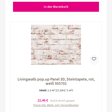
In den Warenkorb
Livingwalls pop.up Panel 3D, Steintapete, rot,
weiß 955701
Inhalt:
1.3 m²
(17,28 € / 1 m²)
Verkaufspreis:
22,46 €
Regulärer Preis:
39,28 €
(42.82% gespart)
Preise inkl. MwSt. zzgl. Versandkosten