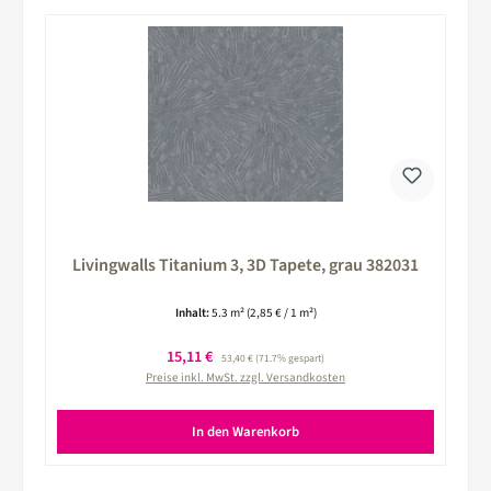
Livingwalls Titanium 3, 3D Tapete, grau 382031
Inhalt:
5.3 m²
(2,85 € / 1 m²)
Verkaufspreis:
15,11 €
Regulärer Preis:
53,40 €
(71.7% gespart)
Preise inkl. MwSt. zzgl. Versandkosten
In den Warenkorb