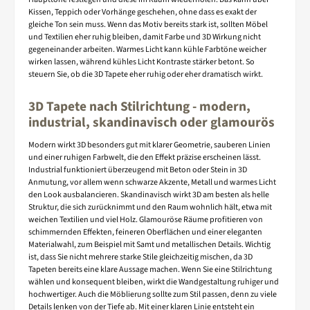
Kissen, Teppich oder Vorhänge geschehen, ohne dass es exakt der
gleiche Ton sein muss. Wenn das Motiv bereits stark ist, sollten Möbel
und Textilien eher ruhig bleiben, damit Farbe und 3D Wirkung nicht
gegeneinander arbeiten. Warmes Licht kann kühle Farbtöne weicher
wirken lassen, während kühles Licht Kontraste stärker betont. So
steuern Sie, ob die 3D Tapete eher ruhig oder eher dramatisch wirkt.
3D Tapete nach Stilrichtung - modern,
industrial, skandinavisch oder glamourös
Modern wirkt 3D besonders gut mit klarer Geometrie, sauberen Linien
und einer ruhigen Farbwelt, die den Effekt präzise erscheinen lässt.
Industrial funktioniert überzeugend mit Beton oder Stein in 3D
Anmutung, vor allem wenn schwarze Akzente, Metall und warmes Licht
den Look ausbalancieren. Skandinavisch wirkt 3D am besten als helle
Struktur, die sich zurücknimmt und den Raum wohnlich hält, etwa mit
weichen Textilien und viel Holz. Glamouröse Räume profitieren von
schimmernden Effekten, feineren Oberflächen und einer eleganten
Materialwahl, zum Beispiel mit Samt und metallischen Details. Wichtig
ist, dass Sie nicht mehrere starke Stile gleichzeitig mischen, da 3D
Tapeten bereits eine klare Aussage machen. Wenn Sie eine Stilrichtung
wählen und konsequent bleiben, wirkt die Wandgestaltung ruhiger und
hochwertiger. Auch die Möblierung sollte zum Stil passen, denn zu viele
Details lenken von der Tiefe ab. Mit einer klaren Linie entsteht ein