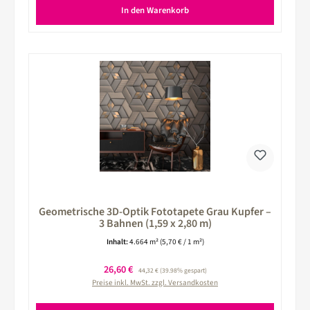
In den Warenkorb
Geometrische 3D-Optik Fototapete Grau Kupfer –
3 Bahnen (1,59 x 2,80 m)
Inhalt:
4.664 m²
(5,70 € / 1 m²)
Verkaufspreis:
26,60 €
Regulärer Preis:
44,32 €
(39.98% gespart)
Preise inkl. MwSt. zzgl. Versandkosten