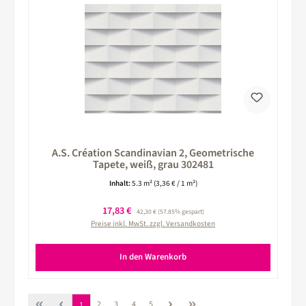
A.S. Création Scandinavian 2, Geometrische
Tapete, weiß, grau 302481
Inhalt:
5.3 m²
(3,36 € / 1 m²)
Verkaufspreis:
17,83 €
Regulärer Preis:
42,30 €
(57.85% gespart)
Preise inkl. MwSt. zzgl. Versandkosten
In den Warenkorb
Seite
Seite
Seite
Seite
Seite
2
3
4
5
1