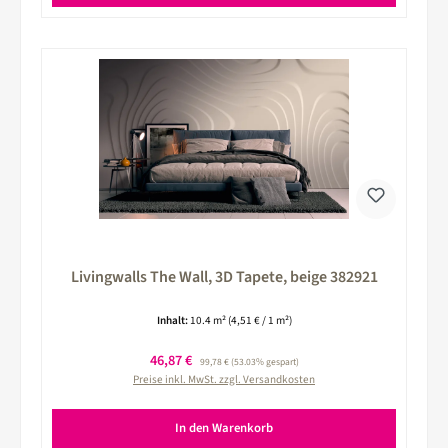
Livingwalls The Wall, 3D Tapete, beige 382921
Inhalt:
10.4 m²
(4,51 € / 1 m²)
Verkaufspreis:
46,87 €
Regulärer Preis:
99,78 €
(53.03% gespart)
Preise inkl. MwSt. zzgl. Versandkosten
In den Warenkorb