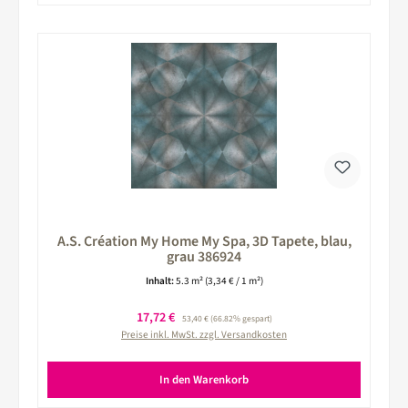
A.S. Création My Home My Spa, 3D Tapete, blau,
grau 386924
Inhalt:
5.3 m²
(3,34 € / 1 m²)
Verkaufspreis:
17,72 €
Regulärer Preis:
53,40 €
(66.82% gespart)
Preise inkl. MwSt. zzgl. Versandkosten
In den Warenkorb