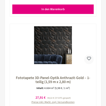
In den Warenkorb
Fototapete 3D-Panel-Optik Anthrazit-Gold – 1-
teilig (1,59 m x 2,80 m)
Inhalt:
4.664 m²
(5,98 € / 1 m²)
Verkaufspreis:
27,91 €
Regulärer Preis:
44,32 €
(37.03% gespart)
Preise inkl. MwSt. zzgl. Versandkosten