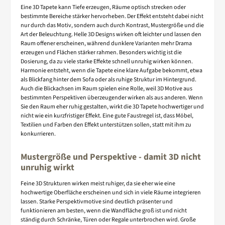
Eine 3D Tapete kann Tiefe erzeugen, Räume optisch strecken oder
bestimmte Bereiche stärker hervorheben. Der Effekt entsteht dabei nicht
nur durch das Motiv, sondern auch durch Kontrast, Mustergröße und die
Art der Beleuchtung. Helle 3D Designs wirken oft leichter und lassen den
Raum offener erscheinen, während dunklere Varianten mehr Drama
erzeugen und Flächen stärker rahmen. Besonders wichtig ist die
Dosierung, da zu viele starke Effekte schnell unruhig wirken können.
Harmonie entsteht, wenn die Tapete eine klare Aufgabe bekommt, etwa
als Blickfang hinter dem Sofa oder als ruhige Struktur im Hintergrund.
Auch die Blickachsen im Raum spielen eine Rolle, weil 3D Motive aus
bestimmten Perspektiven überzeugender wirken als aus anderen. Wenn
Sie den Raum eher ruhig gestalten, wirkt die 3D Tapete hochwertiger und
nicht wie ein kurzfristiger Effekt. Eine gute Faustregel ist, dass Möbel,
Textilien und Farben den Effekt unterstützen sollen, statt mit ihm zu
konkurrieren.
Mustergröße und Perspektive - damit 3D nicht
unruhig wirkt
Feine 3D Strukturen wirken meist ruhiger, da sie eher wie eine
hochwertige Oberfläche erscheinen und sich in viele Räume integrieren
lassen. Starke Perspektivmotive sind deutlich präsenter und
funktionieren am besten, wenn die Wandfläche groß ist und nicht
ständig durch Schränke, Türen oder Regale unterbrochen wird. Große