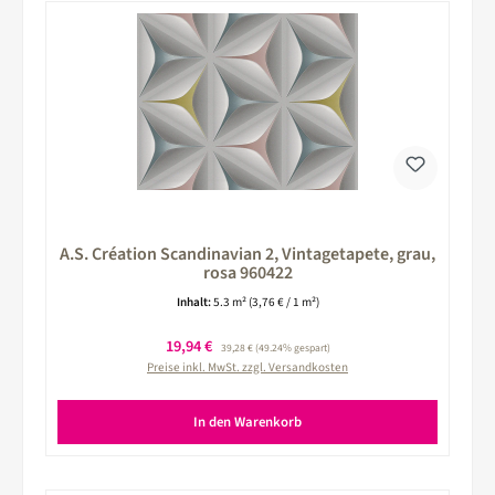
A.S. Création Scandinavian 2, Vintagetapete, grau,
rosa 960422
Inhalt:
5.3 m²
(3,76 € / 1 m²)
Verkaufspreis:
19,94 €
Regulärer Preis:
39,28 €
(49.24% gespart)
Preise inkl. MwSt. zzgl. Versandkosten
In den Warenkorb