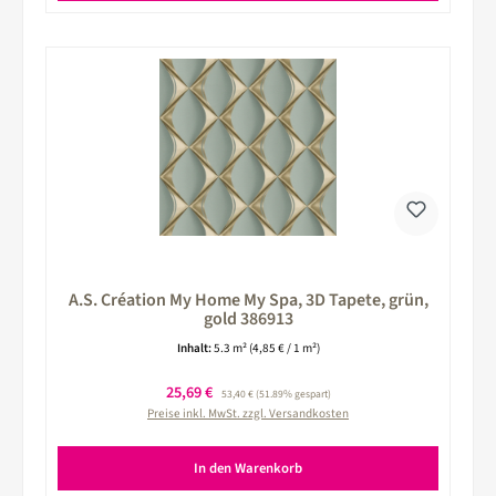
A.S. Création My Home My Spa, 3D Tapete, grün,
gold 386913
Inhalt:
5.3 m²
(4,85 € / 1 m²)
Verkaufspreis:
25,69 €
Regulärer Preis:
53,40 €
(51.89% gespart)
Preise inkl. MwSt. zzgl. Versandkosten
In den Warenkorb