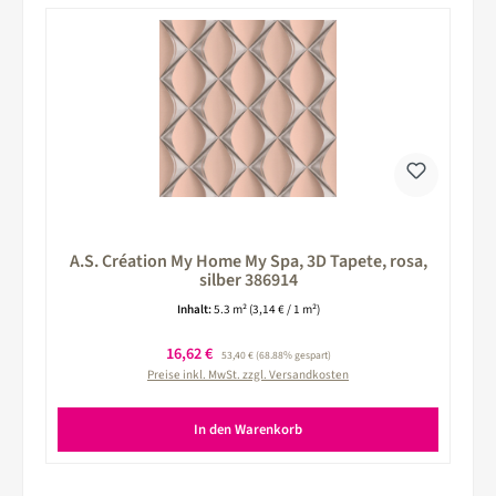
A.S. Création My Home My Spa, 3D Tapete, rosa,
silber 386914
Inhalt:
5.3 m²
(3,14 € / 1 m²)
Verkaufspreis:
16,62 €
Regulärer Preis:
53,40 €
(68.88% gespart)
Preise inkl. MwSt. zzgl. Versandkosten
In den Warenkorb