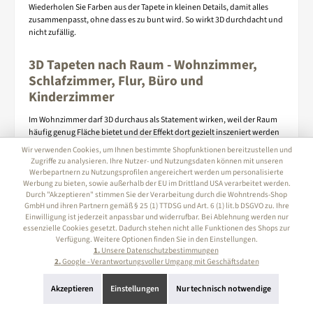
Wiederholen Sie Farben aus der Tapete in kleinen Details, damit alles
zusammenpasst, ohne dass es zu bunt wird. So wirkt 3D durchdacht und
nicht zufällig.
3D Tapeten nach Raum - Wohnzimmer,
Schlafzimmer, Flur, Büro und
Kinderzimmer
Im Wohnzimmer darf 3D durchaus als Statement wirken, weil der Raum
häufig genug Fläche bietet und der Effekt dort gezielt inszeniert werden
kann. Im Schlafzimmer ist eine ruhigere 3D Struktur meist die bessere
Wir verwenden Cookies, um Ihnen bestimmte Shopfunktionen bereitzustellen und
Wahl, da sie Tiefe gibt, aber die Entspannung nicht stört. Im Flur sorgt 3D
Zugriffe zu analysieren. Ihre Nutzer- und Nutzungsdaten können mit unseren
für einen Wow Effekt, sollte jedoch nicht zu dunkel sein, wenn wenig
Werbepartnern zu Nutzungsprofilen angereichert werden um personalisierte
Tageslicht vorhanden ist, und die Oberfläche sollte alltagstauglich
Werbung zu bieten, sowie außerhalb der EU im Drittland USA verarbeitet werden.
Durch "Akzeptieren" stimmen Sie der Verarbeitung durch die Wohntrends-Shop
bleiben. Im Büro kann 3D modern und konzentriert wirken, wenn das
GmbH und ihren Partnern gemäß § 25 (1) TTDSG und Art. 6 (1) lit.b DSGVO zu. Ihre
Muster klar ist und die Farbwelt reduziert bleibt. Im Kinderzimmer ist
Einwilligung ist jederzeit anpassbar und widerrufbar. Bei Ablehnung werden nur
Zurückhaltung besonders wichtig, da zu starke Effekte schnell
essenzielle Cookies gesetzt. Dadurch stehen nicht alle Funktionen des Shops zur
überreizen können und der Raum im Alltag ohnehin viele Farben
Verfügung. Weitere Optionen finden Sie in den Einstellungen.
mitbringt. Hier funktionieren sanfte Strukturen oder sehr ruhige
1.
Unsere Datenschutzbestimmungen
geometrische Designs oft besser als starke Perspektivmotive. In jedem
2.
Google - Verantwortungsvoller Umgang mit Geschäftsdaten
Raum gilt, dass 3D Tapeten besser wirken, wenn der Rest der Gestaltung
schlicht ist und das Motiv genug Fläche bekommt. So bleibt die Wirkung
Akzeptieren
Einstellungen
Nur technisch notwendige
hochwertig und angenehm.