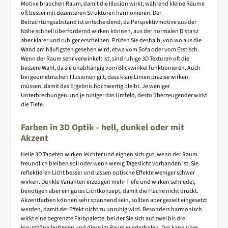
Motive brauchen Raum, damit die Illusion wirkt, während kleine Räume
oft besser mit dezenteren Strukturen harmonieren. Der
Betrachtungsabstand ist entscheidend, da Perspektivmotive aus der
Nähe schnell überfordernd wirken können, aus der normalen Distanz
aber klarer und ruhiger erscheinen. Prüfen Sie deshalb, von wo aus die
Wand am häufigsten gesehen wird, etwa vom Sofa oder vom Esstisch.
Wenn der Raum sehr verwinkelt ist, sind ruhige 3D Texturen oft die
bessere Wahl, da sie unabhängig vom Blickwinkel funktionieren. Auch
bei geometrischen Illusionen gilt, dass klare Linien präzise wirken
müssen, damit das Ergebnis hochwertig bleibt. Je weniger
Unterbrechungen und je ruhiger das Umfeld, desto überzeugender wirkt
die Tiefe.
Farben in 3D Optik - hell, dunkel oder mit
Akzent
Helle 3D Tapeten wirken leichter und eignen sich gut, wenn der Raum
freundlich bleiben soll oder wenn wenig Tageslicht vorhanden ist. Sie
reflektieren Licht besser und lassen optische Effekte weniger schwer
wirken. Dunkle Varianten erzeugen mehr Tiefe und wirken sehr edel,
benötigen aber ein gutes Lichtkonzept, damit die Fläche nicht drückt.
Akzentfarben können sehr spannend sein, sollten aber gezielt eingesetzt
werden, damit der Effekt nicht zu unruhig wird. Besonders harmonisch
wirkt eine begrenzte Farbpalette, bei der Sie sich auf zwei bis drei
Haupttöne festlegen und diese im Raum wiederholen. Das kann über