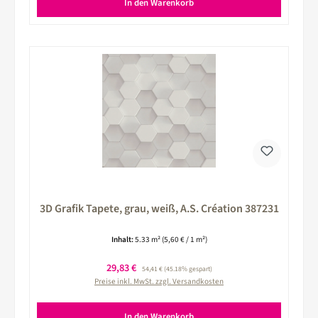
In den Warenkorb
3D Grafik Tapete, grau, weiß, A.S. Création 387231
Inhalt:
5.33 m²
(5,60 € / 1 m²)
Verkaufspreis:
29,83 €
Regulärer Preis:
54,41 €
(45.18% gespart)
Preise inkl. MwSt. zzgl. Versandkosten
In den Warenkorb