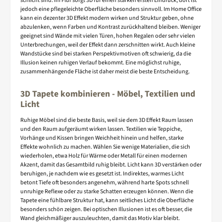
schlicht sind. Im Flur sorgt 3D für einen starken ersten Eindruck, dort ist
jedoch eine pflegeleichte Oberfläche besonders sinnvoll. Im Home Office
kann ein dezenter 3D Effekt modern wirken und Struktur geben, ohne
abzulenken, wenn Farben und Kontrast zurückhaltend bleiben. Weniger
geeignet sind Wände mit vielen Türen, hohen Regalen oder sehr vielen
Unterbrechungen, weil der Effekt dann zerschnitten wirkt. Auch kleine
Wandstücke sind bei starken Perspektivmotiven oft schwierig, da die
Illusion keinen ruhigen Verlauf bekommt. Eine möglichst ruhige,
zusammenhängende Fläche ist daher meist die beste Entscheidung.
3D Tapete kombinieren - Möbel, Textilien und
Licht
Ruhige Möbel sind die beste Basis, weil sie dem 3D Effekt Raum lassen
und den Raum aufgeräumt wirken lassen. Textilien wie Teppiche,
Vorhänge und Kissen bringen Weichheit hinein und helfen, starke
Effekte wohnlich zu machen. Wählen Sie wenige Materialien, die sich
wiederholen, etwa Holz für Wärme oder Metall für einen modernen
Akzent, damit das Gesamtbild ruhig bleibt. Licht kann 3D verstärken oder
beruhigen, je nachdem wie es gesetzt ist. Indirektes, warmes Licht
betont Tiefe oft besonders angenehm, während harte Spots schnell
unruhige Reflexe oder zu starke Schatten erzeugen können. Wenn die
Tapete eine fühlbare Struktur hat, kann seitliches Licht die Oberfläche
besonders schön zeigen. Bei optischen Illusionen ist es oft besser, die
Wand gleichmäßiger auszuleuchten, damit das Motiv klar bleibt.