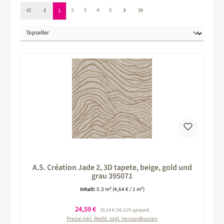
Seite
Seite
Seite
Seite
Seite
2
3
4
5
1
A.S. Création Jade 2, 3D tapete, beige, gold und
grau 395071
Inhalt:
5.3 m²
(4,64 € / 1 m²)
Verkaufspreis:
24,59 €
Regulärer Preis:
35,24 €
(30.22% gespart)
Preise inkl. MwSt. zzgl. Versandkosten