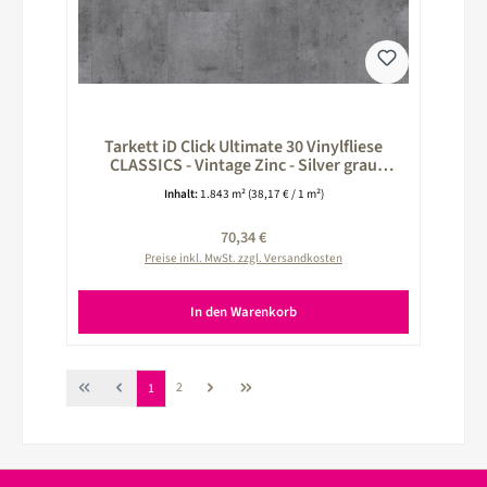
Tarkett iD Click Ultimate 30 Vinylfliese
CLASSICS - Vintage Zinc - Silver grau
260024040
Inhalt:
1.843 m²
(38,17 € / 1 m²)
Regulärer Preis:
70,34 €
Preise inkl. MwSt. zzgl. Versandkosten
In den Warenkorb
Seite
Seite
2
1