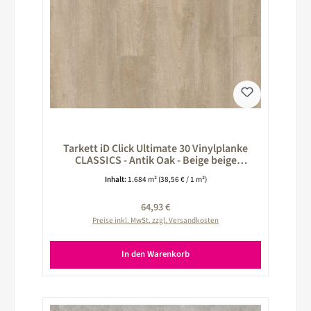
Tarkett iD Click Ultimate 30 Vinylplanke
CLASSICS - Antik Oak - Beige beige
260025001
Inhalt:
1.684 m²
(38,56 € / 1 m²)
Regulärer Preis:
64,93 €
Preise inkl. MwSt. zzgl. Versandkosten
In den Warenkorb