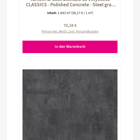
CLASSICS - Polished Concrete - Steel grau
260024029
Inhalt:
1.843 m²
(38,17 € / 1 m²)
Regulärer Preis:
70,34 €
Preise inkl. MwSt. zzgl. Versandkosten
In den Warenkorb