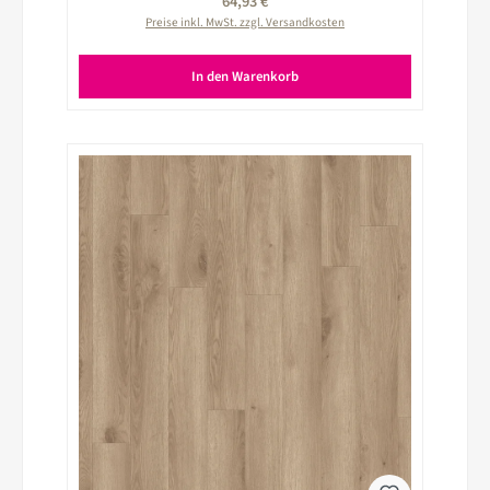
Regulärer Preis:
64,93 €
Preise inkl. MwSt. zzgl. Versandkosten
In den Warenkorb