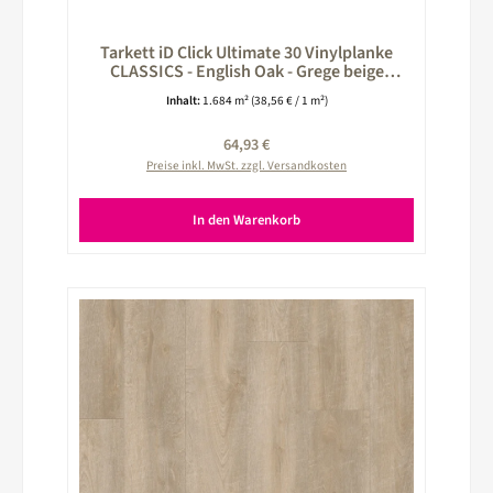
Tarkett iD Click Ultimate 30 Vinylplanke
CLASSICS - English Oak - Grege beige
260025017
Inhalt:
1.684 m²
(38,56 € / 1 m²)
Regulärer Preis:
64,93 €
Preise inkl. MwSt. zzgl. Versandkosten
In den Warenkorb