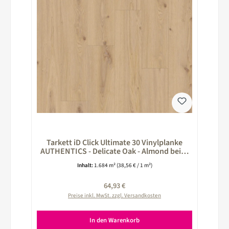
Tarkett iD Click Ultimate 30 Vinylplanke
AUTHENTICS - Delicate Oak - Almond beige
260026011
Inhalt:
1.684 m²
(38,56 € / 1 m²)
Regulärer Preis:
64,93 €
Preise inkl. MwSt. zzgl. Versandkosten
In den Warenkorb