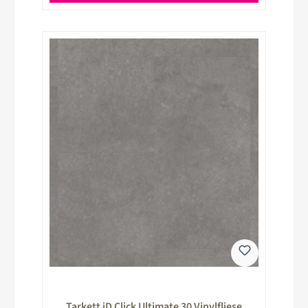
Tarkett iD Click Ultimate 30 Vinylfliese