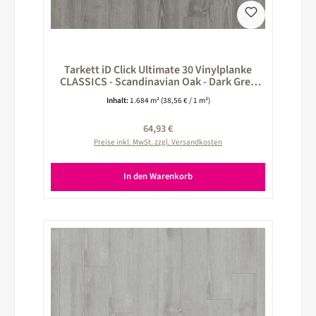
Tarkett iD Click Ultimate 30 Vinylplanke
CLASSICS - Scandinavian Oak - Dark Grey
grau 260025034
Inhalt:
1.684 m²
(38,56 € / 1 m²)
Regulärer Preis:
64,93 €
Preise inkl. MwSt. zzgl. Versandkosten
In den Warenkorb