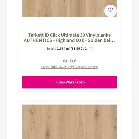
Tarkett iD Click Ultimate 30 Vinylplanke
AUTHENTICS - Highland Oak - Golden beige
260026022
Inhalt:
1.684 m²
(38,56 € / 1 m²)
Regulärer Preis:
64,93 €
Preise inkl. MwSt. zzgl. Versandkosten
In den Warenkorb