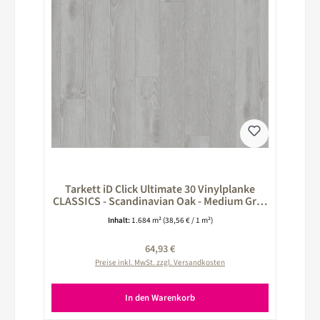
Tarkett iD Click Ultimate 30 Vinylplanke
CLASSICS - Scandinavian Oak - Medium Grey
grau 260025036
Inhalt:
1.684 m²
(38,56 € / 1 m²)
Regulärer Preis:
64,93 €
Preise inkl. MwSt. zzgl. Versandkosten
In den Warenkorb