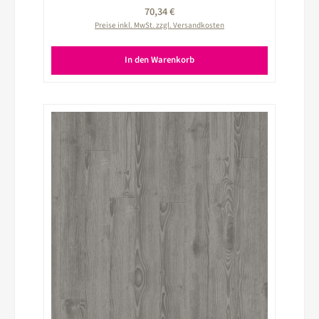
Regulärer Preis:
70,34 €
Preise inkl. MwSt. zzgl. Versandkosten
In den Warenkorb