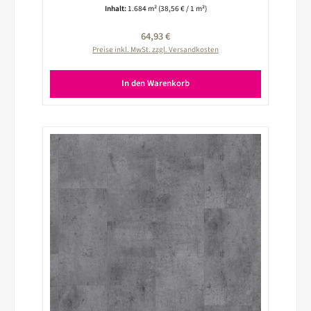
260025008
Inhalt:
1.684 m²
(38,56 € / 1 m²)
Regulärer Preis:
64,93 €
Preise inkl. MwSt. zzgl. Versandkosten
In den Warenkorb