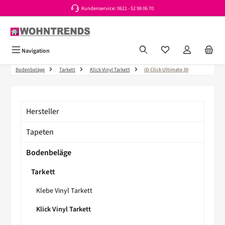
Kundenservice: 0621 - 52 98 06 70
Zum Hauptinhalt springen
Du hast 0 Produkte a
Navigation
Bodenbeläge
Tarkett
Klick Vinyl Tarkett
iD Click Ultimate 30
Hersteller
Tapeten
Bodenbeläge
Tarkett
Klebe Vinyl Tarkett
Klick Vinyl Tarkett