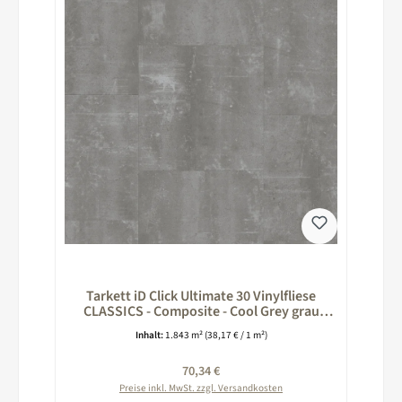
Tarkett iD Click Ultimate 30 Vinylfliese
CLASSICS - Composite - Cool Grey grau
260024006
Inhalt:
1.843 m²
(38,17 € / 1 m²)
Regulärer Preis:
70,34 €
Preise inkl. MwSt. zzgl. Versandkosten