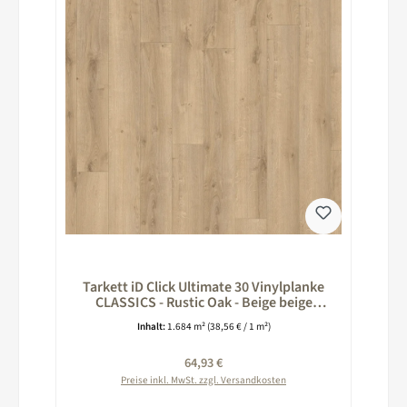
Tarkett iD Click Ultimate 30 Vinylplanke
CLASSICS - Rustic Oak - Beige beige
260025031
Inhalt:
1.684 m²
(38,56 € / 1 m²)
Regulärer Preis:
64,93 €
Preise inkl. MwSt. zzgl. Versandkosten