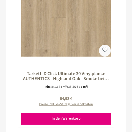
Tarkett iD Click Ultimate 30 Vinylplanke
AUTHENTICS - Highland Oak - Smoke beige
260026023
Inhalt:
1.684 m²
(38,56 € / 1 m²)
Regulärer Preis:
64,93 €
Preise inkl. MwSt. zzgl. Versandkosten
In den Warenkorb