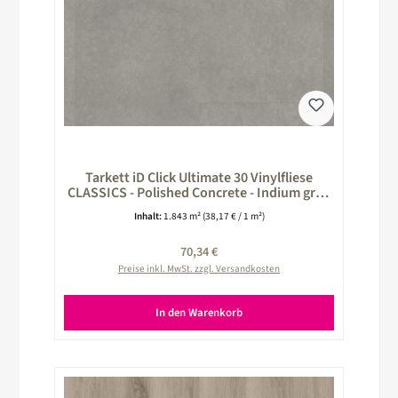
Tarkett iD Click Ultimate 30 Vinylfliese
CLASSICS - Polished Concrete - Indium grau
260024028
Inhalt:
1.843 m²
(38,17 € / 1 m²)
Regulärer Preis:
70,34 €
Preise inkl. MwSt. zzgl. Versandkosten
In den Warenkorb