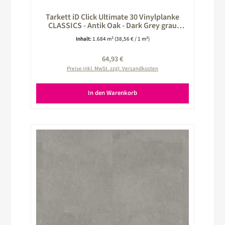
Tarkett iD Click Ultimate 30 Vinylplanke
CLASSICS - Antik Oak - Dark Grey grau
260025002
Inhalt:
1.684 m²
(38,56 € / 1 m²)
Regulärer Preis:
64,93 €
Preise inkl. MwSt. zzgl. Versandkosten
In den Warenkorb