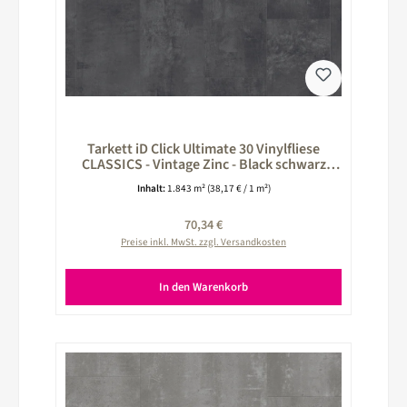
Tarkett iD Click Ultimate 30 Vinylfliese
CLASSICS - Vintage Zinc - Black schwarz
260024039
Inhalt:
1.843 m²
(38,17 € / 1 m²)
Regulärer Preis:
70,34 €
Preise inkl. MwSt. zzgl. Versandkosten
In den Warenkorb