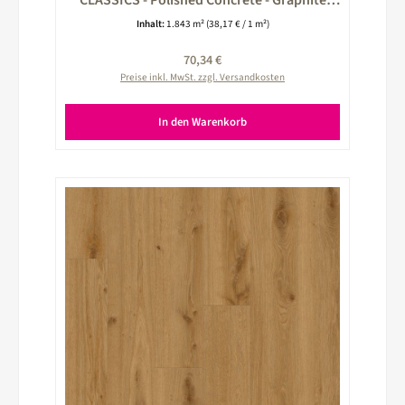
CLASSICS - Polished Concrete - Graphite
schwarz 260024027
Inhalt:
1.843 m²
(38,17 € / 1 m²)
Regulärer Preis:
70,34 €
Preise inkl. MwSt. zzgl. Versandkosten
In den Warenkorb