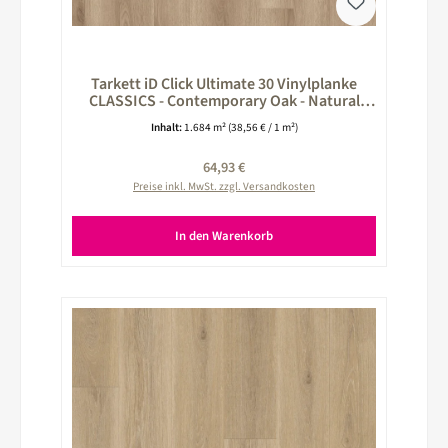
Tarkett iD Click Ultimate 30 Vinylplanke
CLASSICS - Contemporary Oak - Natural
braun 260025009
Inhalt:
1.684 m²
(38,56 € / 1 m²)
Regulärer Preis:
64,93 €
Preise inkl. MwSt. zzgl. Versandkosten
In den Warenkorb