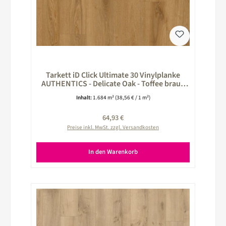
Tarkett iD Click Ultimate 30 Vinylplanke
AUTHENTICS - Delicate Oak - Toffee braun
260026014
Inhalt:
1.684 m²
(38,56 € / 1 m²)
Regulärer Preis:
64,93 €
Preise inkl. MwSt. zzgl. Versandkosten
In den Warenkorb