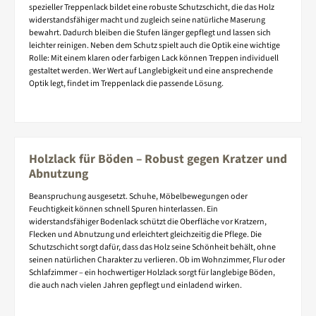
spezieller Treppenlack bildet eine robuste Schutzschicht, die das Holz
widerstandsfähiger macht und zugleich seine natürliche Maserung
bewahrt. Dadurch bleiben die Stufen länger gepflegt und lassen sich
leichter reinigen. Neben dem Schutz spielt auch die Optik eine wichtige
Rolle: Mit einem klaren oder farbigen Lack können Treppen individuell
gestaltet werden. Wer Wert auf Langlebigkeit und eine ansprechende
Optik legt, findet im Treppenlack die passende Lösung.
Holzlack für Böden – Robust gegen Kratzer und
Abnutzung
Beanspruchung ausgesetzt. Schuhe, Möbelbewegungen oder
Feuchtigkeit können schnell Spuren hinterlassen. Ein
widerstandsfähiger Bodenlack schützt die Oberfläche vor Kratzern,
Flecken und Abnutzung und erleichtert gleichzeitig die Pflege. Die
Schutzschicht sorgt dafür, dass das Holz seine Schönheit behält, ohne
seinen natürlichen Charakter zu verlieren. Ob im Wohnzimmer, Flur oder
Schlafzimmer – ein hochwertiger Holzlack sorgt für langlebige Böden,
die auch nach vielen Jahren gepflegt und einladend wirken.