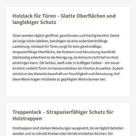
Holzlack für Türen – Glatte Oberflächen und
langlebiger Schutz
Türen werden täglich geöffnet, geschlossen und häufig berührt. Damit
sie lange schön bleiben, benötigen sie eine widerstandsfähige
Lackierung. Holzlack für Türen sorgt für eine gleichmäßige,
strapazierfähige Oberfläche, die Kratzern und Abnutzung standhält.
Gleichzeitig erleichtert er die Reinigung, da Schmutz nicht tief ins Holz
eindringen kann. Ob farblos, weiß oder in kräftigen Farben – ein neuer
Anstrich verleiht Türen im Handumdrehen ein frisches Aussehen. Zudem
schützt er das Material dauerhaft vor Feuchtigkeit und Abnutzung. Auf
diese Weise tragen Holzlacke zu gepflegten Wohnräumen bei.
Treppenlack – Strapazierfähiger Schutz für
Holztreppen
Holztreppen sind starken Belastungen ausgesetzt, da sie täglich betreten
werden und so schnell Kratzer oder Abrieb entstehen können. Ein