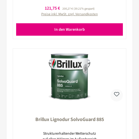
Verkaufspreis:
121,75 €
Regulärer Preis:
200,27 €
(39.21% gespart)
Preise inkl. MwSt. zzgl. Versandkosten
In den Warenkorb
Brillux Lignodur SolvoGuard 885
Strukturerhaltender Wetterschutz