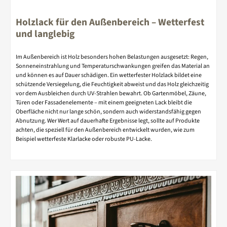
Holzlack für den Außenbereich – Wetterfest
und langlebig
Im Außenbereich ist Holz besonders hohen Belastungen ausgesetzt: Regen,
Sonneneinstrahlung und Temperaturschwankungen greifen das Material an
und können es auf Dauer schädigen. Ein wetterfester Holzlack bildet eine
schützende Versiegelung, die Feuchtigkeit abweist und das Holz gleichzeitig
vor dem Ausbleichen durch UV-Strahlen bewahrt. Ob Gartenmöbel, Zäune,
Türen oder Fassadenelemente – mit einem geeigneten Lack bleibt die
Oberfläche nicht nur lange schön, sondern auch widerstandsfähig gegen
Abnutzung. Wer Wert auf dauerhafte Ergebnisse legt, sollte auf Produkte
achten, die speziell für den Außenbereich entwickelt wurden, wie zum
Beispiel wetterfeste Klarlacke oder robuste PU-Lacke.