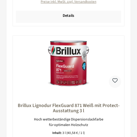
Preise inkl. MwSt. zzgl. Versandkosten
Details
Brillux Lignodur FlexGuard 871 Weiß mit Protect-
Ausstattung 3 l
Hoch wetterbeständige Dispersionslackfarbe
für optimalen Holzschutz
Inhalt:
3 l
(40,58 € / 1 l)