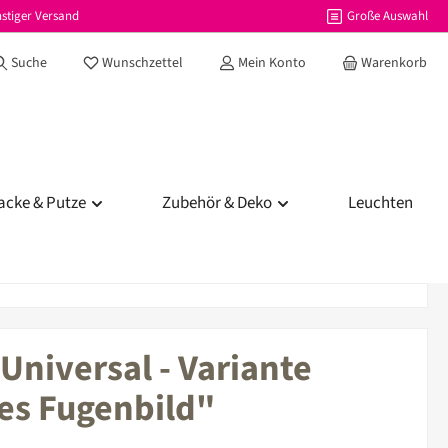
stiger Versand
Große Auswahl
Du hast 0 Produkte auf dem Merkzettel
Suche
Wunschzettel
Mein Konto
Warenkorb
acke & Putze
Zubehör & Deko
Leuchten
Universal - Variante
es Fugenbild"