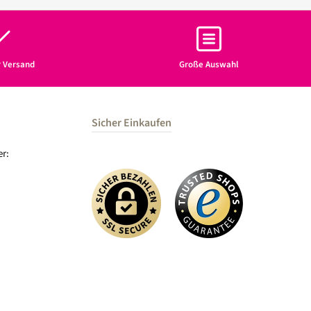
r Versand
Große Auswahl
Sicher Einkaufen
r: