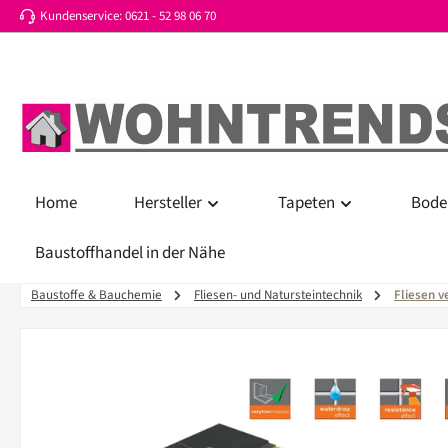
Kundenservice: 0621 - 52 98 06 70
 Hauptinhalt springen
Zur Suche springen
Zur Hauptnavigation springen
Home
Hersteller
Tapeten
Bode
Baustoffhandel in der Nähe
Baustoffe & Bauchemie
Fliesen- und Natursteintechnik
Fliesen v