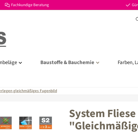
Fachkundige Beratung
Gün
nbeläge
Baustoffe & Bauchemie
Farben, L
erlegen gleichmäßiges Fugenbild
System Fliese 
"Gleichmäßig