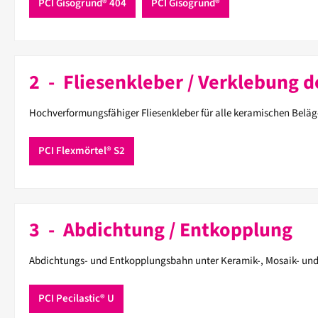
PCI Gisogrund® 404
PCI Gisogrund®
2 - Fliesenkleber / Verklebung 
Hochverformungsfähiger Fliesenkleber für alle keramischen Beläg
PCI Flexmörtel® S2
3 - Abdichtung / Entkopplung
Abdichtungs- und Entkopplungsbahn unter Keramik-, Mosaik- un
PCI Pecilastic® U