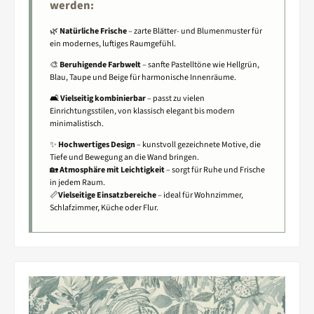
werden:
🌿
Natürliche Frische
– zarte Blätter- und Blumenmuster für
ein modernes, luftiges Raumgefühl.
🎨
Beruhigende Farbwelt
– sanfte Pastelltöne wie Hellgrün,
Blau, Taupe und Beige für harmonische Innenräume.
🛋️
Vielseitig kombinierbar
– passt zu vielen
Einrichtungsstilen, von klassisch elegant bis modern
minimalistisch.
✨
Hochwertiges Design
– kunstvoll gezeichnete Motive, die
Tiefe und Bewegung an die Wand bringen.
🏡
Atmosphäre mit Leichtigkeit
– sorgt für Ruhe und Frische
in jedem Raum.
📏
Vielseitige Einsatzbereiche
– ideal für Wohnzimmer,
Schlafzimmer, Küche oder Flur.