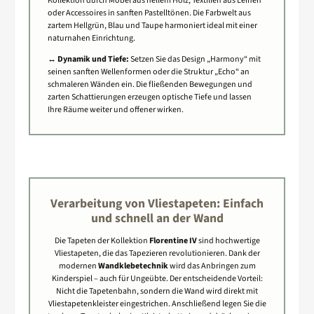
Kollektion durch Möbel aus hellem Holz, Textilien aus Leinen
oder Accessoires in sanften Pastelltönen. Die Farbwelt aus
zartem Hellgrün, Blau und Taupe harmoniert ideal mit einer
naturnahen Einrichtung.
↔️
Dynamik und Tiefe:
Setzen Sie das Design „Harmony“ mit
seinen sanften Wellenformen oder die Struktur „Echo“ an
schmaleren Wänden ein. Die fließenden Bewegungen und
zarten Schattierungen erzeugen optische Tiefe und lassen
Ihre Räume weiter und offener wirken.
Verarbeitung von Vliestapeten: Einfach
und schnell an der Wand
Die Tapeten der Kollektion
Florentine IV
sind hochwertige
Vliestapeten, die das Tapezieren revolutionieren. Dank der
modernen
Wandklebetechnik
wird das Anbringen zum
Kinderspiel – auch für Ungeübte. Der entscheidende Vorteil:
Nicht die Tapetenbahn, sondern die Wand wird direkt mit
Vliestapetenkleister eingestrichen. Anschließend legen Sie die