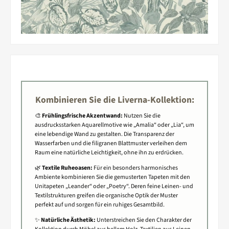
Kombinieren Sie die Liverna-Kollektion:
🎨
Frühlingsfrische Akzentwand:
Nutzen Sie die
ausdrucksstarken Aquarellmotive wie „Amalia“ oder „Lia“, um
eine lebendige Wand zu gestalten. Die Transparenz der
Wasserfarben und die filigranen Blattmuster verleihen dem
Raum eine natürliche Leichtigkeit, ohne ihn zu erdrücken.
🌿
Textile Ruheoasen:
Für ein besonders harmonisches
Ambiente kombinieren Sie die gemusterten Tapeten mit den
Unitapeten „Leander“ oder „Poetry“. Deren feine Leinen- und
Textilstrukturen greifen die organische Optik der Muster
perfekt auf und sorgen für ein ruhiges Gesamtbild.
✨
Natürliche Ästhetik:
Unterstreichen Sie den Charakter der