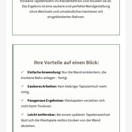
trockene Tapetenbahn ins Kleisterbett ein und drücken sie an.
Das Ergebnis ist eine saubere und perfekte Wandgestaltung
ohne Weichzeit und umständliches Hantieren mit
eingekleisterten Bahnen.
Ihre Vorteile auf einen Blick:
✔
Einfache Anwendung:
Nur die Wand einkleistern, die
trockene Bahn anlegen – fertig!
✔
Sauberes Arbeiten:
Kein klebriger Tapeziertisch mehr
nötig.
✔
Passgenaue Ergebnisse:
Vliestapeten verziehen sich
nicht beim Trocknen.
✔
Leicht entfernbar:
Bei einem späteren Tapetenwechsel
lässt sich die Vliestapete restlos trocken von der Wand
abziehen.