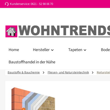
Kundenservice: 0621 - 52 98 06 70
 Hauptinhalt springen
Zur Suche springen
Zur Hauptnavigation springen
Home
Hersteller
Tapeten
Bode
Baustoffhandel in der Nähe
Baustoffe & Bauchemie
Fliesen- und Natursteintechnik
Naturstei