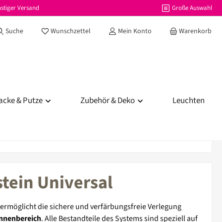
stiger Versand
Große Auswahl
Du hast 0 Produkte auf dem Merkzettel
Suche
Wunschzettel
Mein Konto
Warenkorb
acke & Putze
Zubehör & Deko
Leuchten
tein Universal
ermöglicht die sichere und verfärbungsfreie Verlegung
nnenbereich
. Alle Bestandteile des Systems sind speziell auf