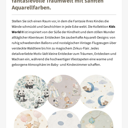
fantasievolle Traumwelt mit sanften
Aquarellfarben.
Stellen Sie sich einen Raum vor, in dem die Fantasie Ihres Kindes die
Wände schmückt und Geschichten in jede Ecke webt. Die Kollektion
Kids
World II
ist inspiriert von der Süße der Kindheit und dem stillen Wunder
alltäglicher Abenteuer. Entdecken Sie zauberhafte Aquarell-Designs: von
ruhig schwebenden Ballons und nostalgischen Vintage-Flugzeugen über
versteckte Waldtiere bis hin zu magischem Zirkus-Flair. Jedes
detailverliebte Motiv lädt kleine Entdecker zum Träumen, Entdecken und
Wachsen ein, während die hochwertigen Vliestapeten eine warme und
geborgene Atmosphäre im Baby- und Kinderzimmer schaffen.