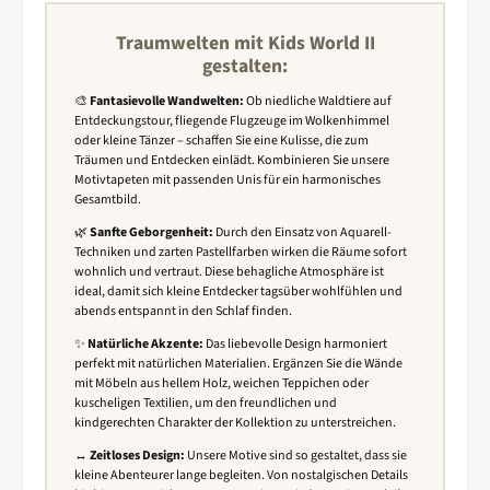
Traumwelten mit Kids World II
gestalten:
🎨
Fantasievolle Wandwelten:
Ob niedliche Waldtiere auf
Entdeckungstour, fliegende Flugzeuge im Wolkenhimmel
oder kleine Tänzer – schaffen Sie eine Kulisse, die zum
Träumen und Entdecken einlädt. Kombinieren Sie unsere
Motivtapeten mit passenden Unis für ein harmonisches
Gesamtbild.
🌿
Sanfte Geborgenheit:
Durch den Einsatz von Aquarell-
Techniken und zarten Pastellfarben wirken die Räume sofort
wohnlich und vertraut. Diese behagliche Atmosphäre ist
ideal, damit sich kleine Entdecker tagsüber wohlfühlen und
abends entspannt in den Schlaf finden.
✨
Natürliche Akzente:
Das liebevolle Design harmoniert
perfekt mit natürlichen Materialien. Ergänzen Sie die Wände
mit Möbeln aus hellem Holz, weichen Teppichen oder
kuscheligen Textilien, um den freundlichen und
kindgerechten Charakter der Kollektion zu unterstreichen.
↔️
Zeitloses Design:
Unsere Motive sind so gestaltet, dass sie
kleine Abenteurer lange begleiten. Von nostalgischen Details