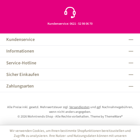
Kundenservice: 0621 - 52 98 06 70
Kundenservice
Informationen
Service-Hotline
Sicher Einkaufen
Zahlungsarten
Alle Preise inkl. gesetzl. Mehrwertsteuer zzgl.
Versandkosten
und ggf. Nachnahmegebühren,
wenn nicht anders angegeben.
© 2026 Wohntrends-Shop - Alle Rechte vorbehalten. Theme by
ThemeWare®
Wir verwenden Cookies, um Ihnen bestimmte Shopfunktionen bereitzustellen und
Zugriffe zu analysieren. Ihre Nutzer- und Nutzungsdaten können mit unseren