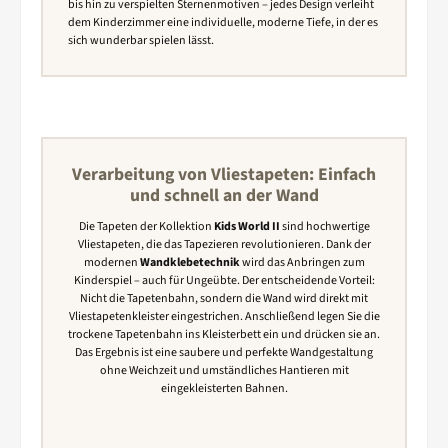
bis hin zu verspielten Sternenmotiven – jedes Design verleiht
dem Kinderzimmer eine individuelle, moderne Tiefe, in der es
sich wunderbar spielen lässt.
Verarbeitung von Vliestapeten: Einfach
und schnell an der Wand
Die Tapeten der Kollektion
Kids World II
sind hochwertige
Vliestapeten, die das Tapezieren revolutionieren. Dank der
modernen
Wandklebetechnik
wird das Anbringen zum
Kinderspiel – auch für Ungeübte. Der entscheidende Vorteil:
Nicht die Tapetenbahn, sondern die Wand wird direkt mit
Vliestapetenkleister eingestrichen. Anschließend legen Sie die
trockene Tapetenbahn ins Kleisterbett ein und drücken sie an.
Das Ergebnis ist eine saubere und perfekte Wandgestaltung
ohne Weichzeit und umständliches Hantieren mit
eingekleisterten Bahnen.