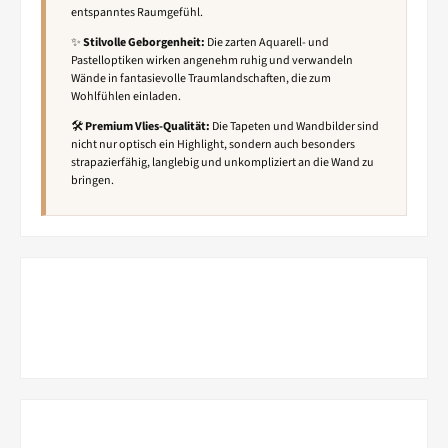
entspanntes Raumgefühl.
✨
Stilvolle Geborgenheit:
Die zarten Aquarell- und
Pastelloptiken wirken angenehm ruhig und verwandeln
Wände in fantasievolle Traumlandschaften, die zum
Wohlfühlen einladen.
🛠️
Premium Vlies-Qualität:
Die Tapeten und Wandbilder sind
nicht nur optisch ein Highlight, sondern auch besonders
strapazierfähig, langlebig und unkompliziert an die Wand zu
bringen.