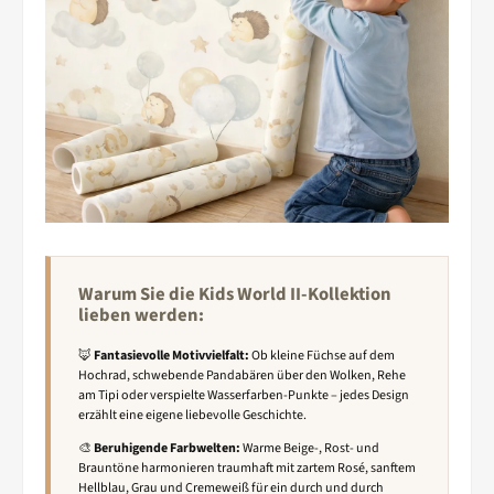
Warum Sie die Kids World II-Kollektion
lieben werden:
🦊
Fantasievolle Motivvielfalt:
Ob kleine Füchse auf dem
Hochrad, schwebende Pandabären über den Wolken, Rehe
am Tipi oder verspielte Wasserfarben-Punkte – jedes Design
erzählt eine eigene liebevolle Geschichte.
🎨
Beruhigende Farbwelten:
Warme Beige-, Rost- und
Brauntöne harmonieren traumhaft mit zartem Rosé, sanftem
Hellblau, Grau und Cremeweiß für ein durch und durch