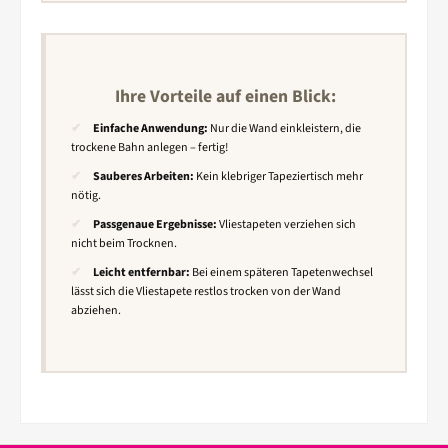
Ihre Vorteile auf einen Blick:
✔
Einfache Anwendung:
Nur die Wand einkleistern, die
trockene Bahn anlegen – fertig!
✔
Sauberes Arbeiten:
Kein klebriger Tapeziertisch mehr
nötig.
✔
Passgenaue Ergebnisse:
Vliestapeten verziehen sich
nicht beim Trocknen.
✔
Leicht entfernbar:
Bei einem späteren Tapetenwechsel
lässt sich die Vliestapete restlos trocken von der Wand
abziehen.