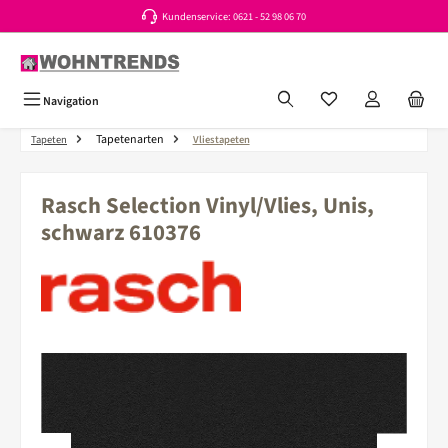
Kundenservice: 0621 - 52 98 06 70
Zum Hauptinhalt springen
Du hast 0 Produkte a
Navigation
Tapetenarten
Tapeten
Vliestapeten
Rasch Selection Vinyl/Vlies, Unis,
schwarz 610376
Bildergalerie überspringen