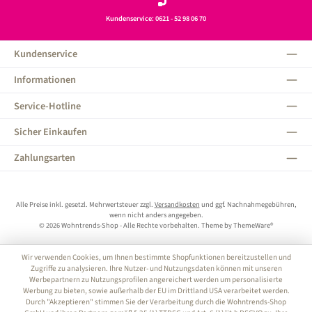
Kundenservice: 0621 - 52 98 06 70
Kundenservice
Informationen
Service-Hotline
Sicher Einkaufen
Zahlungsarten
Alle Preise inkl. gesetzl. Mehrwertsteuer zzgl.
Versandkosten
und ggf. Nachnahmegebühren,
wenn nicht anders angegeben.
© 2026 Wohntrends-Shop - Alle Rechte vorbehalten. Theme by
ThemeWare®
Wir verwenden Cookies, um Ihnen bestimmte Shopfunktionen bereitzustellen und
Zugriffe zu analysieren. Ihre Nutzer- und Nutzungsdaten können mit unseren
Werbepartnern zu Nutzungsprofilen angereichert werden um personalisierte
Werbung zu bieten, sowie außerhalb der EU im Drittland USA verarbeitet werden.
Durch "Akzeptieren" stimmen Sie der Verarbeitung durch die Wohntrends-Shop