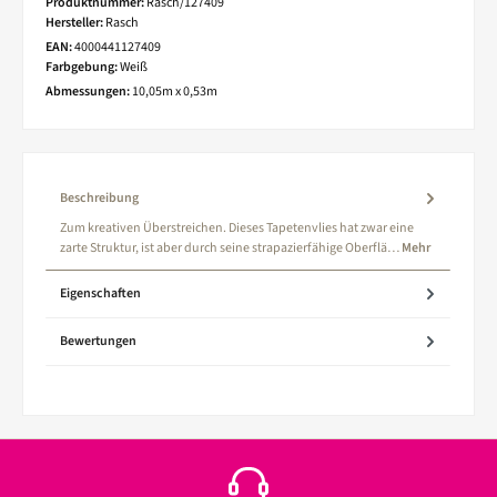
Produktnummer:
Rasch/127409
Hersteller:
Rasch
EAN:
4000441127409
Farbgebung:
Weiß
Abmessungen:
10,05m x 0,53m
Beschreibung
Zum kreativen Überstreichen. Dieses Tapetenvlies hat zwar eine
zarte Struktur, ist aber durch seine strapazierfähige Oberflä…
Mehr
Eigenschaften
Bewertungen