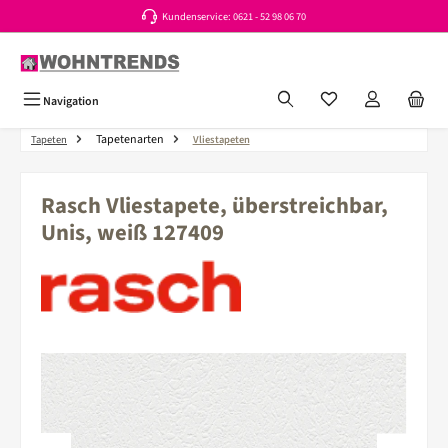
Kundenservice: 0621 - 52 98 06 70
Zum Hauptinhalt springen
Du hast 0 Produkte a
Navigation
Tapetenarten
Tapeten
Vliestapeten
Rasch Vliestapete, überstreichbar,
Unis, weiß 127409
Bildergalerie überspringen