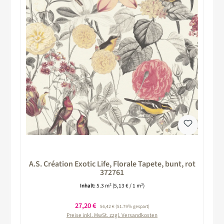
A.S. Création Exotic Life, Florale Tapete, bunt, rot
372761
Inhalt:
5.3 m²
(5,13 € / 1 m²)
Verkaufspreis:
27,20 €
Regulärer Preis:
56,42 €
(51.79% gespart)
Preise inkl. MwSt. zzgl. Versandkosten