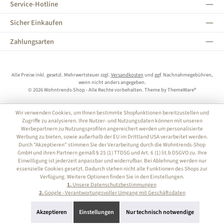
Service-Hotline
Sicher Einkaufen
Zahlungsarten
Alle Preise inkl. gesetzl. Mehrwertsteuer zzgl.
Versandkosten
und ggf. Nachnahmegebühren,
wenn nicht anders angegeben.
© 2026 Wohntrends-Shop - Alle Rechte vorbehalten. Theme by
ThemeWare®
Wir verwenden Cookies, um Ihnen bestimmte Shopfunktionen bereitzustellen und
Zugriffe zu analysieren. Ihre Nutzer- und Nutzungsdaten können mit unseren
Werbepartnern zu Nutzungsprofilen angereichert werden um personalisierte
Werbung zu bieten, sowie außerhalb der EU im Drittland USA verarbeitet werden.
Durch "Akzeptieren" stimmen Sie der Verarbeitung durch die Wohntrends-Shop
GmbH und ihren Partnern gemäß § 25 (1) TTDSG und Art. 6 (1) lit.b DSGVO zu. Ihre
Einwilligung ist jederzeit anpassbar und widerrufbar. Bei Ablehnung werden nur
essenzielle Cookies gesetzt. Dadurch stehen nicht alle Funktionen des Shops zur
Verfügung. Weitere Optionen finden Sie in den Einstellungen.
1.
Unsere Datenschutzbestimmungen
2.
Google - Verantwortungsvoller Umgang mit Geschäftsdaten
Akzeptieren
Einstellungen
Nur technisch notwendige