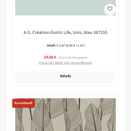
A.S. Création Exotic Life, Unis, blau 367255
Inhalt:
5.3 m²
(4,66 € / 1 m²)
Verkaufspreis:
24,68 €
Regulärer Preis:
45,32 €
(45.54% gespart)
Preise inkl. MwSt. zzgl. Versandkosten
Details
Ausverkauft