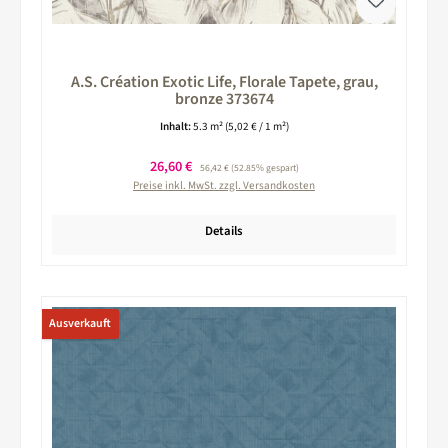
A.S. Création Exotic Life, Florale Tapete, grau,
bronze 373674
Inhalt:
5.3 m²
(5,02 € / 1 m²)
Verkaufspreis:
26,60 €
Regulärer Preis:
56,42 €
(52.85% gespart)
Preise inkl. MwSt. zzgl. Versandkosten
Details
Ausverkauft