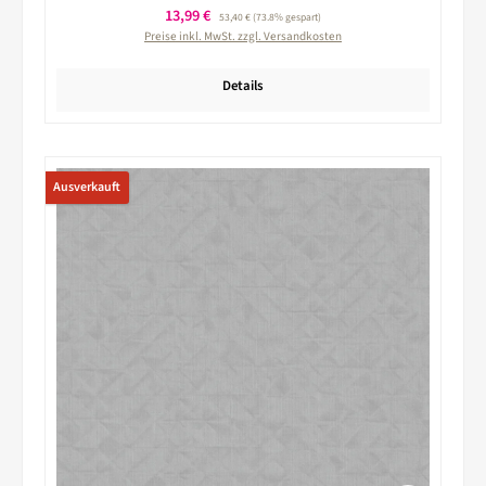
Verkaufspreis:
13,99 €
Regulärer Preis:
53,40 €
(73.8% gespart)
Preise inkl. MwSt. zzgl. Versandkosten
Details
Ausverkauft