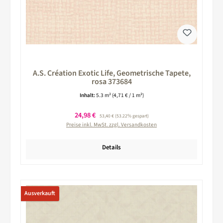
A.S. Création Exotic Life, Geometrische Tapete,
rosa 373684
Inhalt:
5.3 m²
(4,71 € / 1 m²)
Verkaufspreis:
24,98 €
Regulärer Preis:
53,40 €
(53.22% gespart)
Preise inkl. MwSt. zzgl. Versandkosten
Details
Ausverkauft