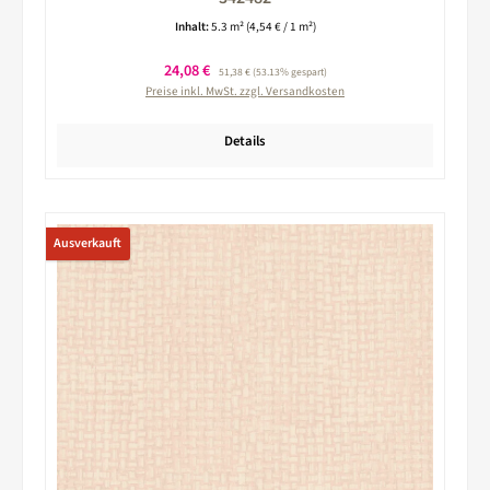
Inhalt:
5.3 m²
(4,54 € / 1 m²)
Verkaufspreis:
24,08 €
Regulärer Preis:
51,38 €
(53.13% gespart)
Preise inkl. MwSt. zzgl. Versandkosten
Details
Ausverkauft