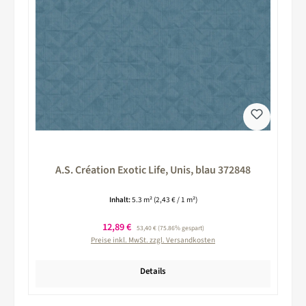
A.S. Création Exotic Life, Unis, blau 372848
Inhalt:
5.3 m²
(2,43 € / 1 m²)
Verkaufspreis:
12,89 €
Regulärer Preis:
53,40 €
(75.86% gespart)
Preise inkl. MwSt. zzgl. Versandkosten
Details