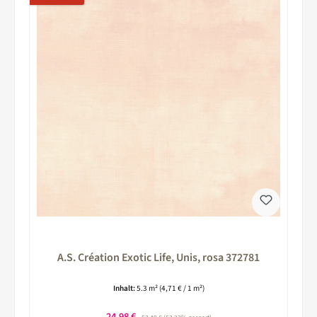
A.S. Création Exotic Life, Unis, rosa 372781
Inhalt:
5.3 m²
(4,71 € / 1 m²)
Verkaufspreis:
24,98 €
Regulärer Preis: