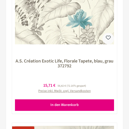
A.S. Création Exotic Life, Florale Tapete, blau, grau
372792
Verkaufspreis:
15,71 €
Regulärer Preis:
56,42 €
(72.16% gespart)
Preise inkl. MwSt. zzgl. Versandkosten
In den Warenkorb