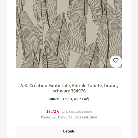
A.S. Création Exotic Life, Florale Tapete, braun,
schwarz 364976
Inhalt:
5.3 m²
(3,34 € / 1 m²)
Verkaufspreis:
17,72 €
Regulärer Preis:
53,40 €
(66.82% gespart)
Preise inkl. MwSt. zzgl. Versandkosten
Details