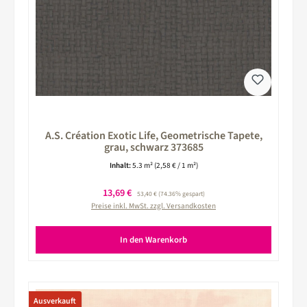
A.S. Création Exotic Life, Geometrische Tapete,
grau, schwarz 373685
Inhalt:
5.3 m²
(2,58 € / 1 m²)
Verkaufspreis:
13,69 €
Regulärer Preis:
53,40 €
(74.36% gespart)
Preise inkl. MwSt. zzgl. Versandkosten
In den Warenkorb
Ausverkauft