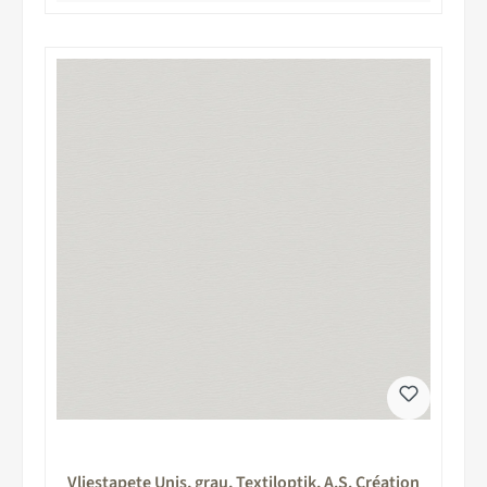
Vliestapete Unis, grau, Textiloptik, A.S. Création