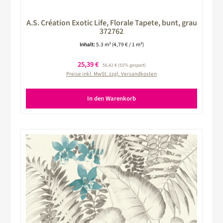
A.S. Création Exotic Life, Florale Tapete, bunt, grau
372762
Inhalt:
5.3 m²
(4,79 € / 1 m²)
Verkaufspreis:
25,39 €
Regulärer Preis:
56,42 €
(55% gespart)
Preise inkl. MwSt. zzgl. Versandkosten
In den Warenkorb