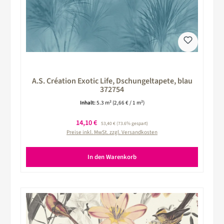
A.S. Création Exotic Life, Dschungeltapete, blau
372754
Inhalt:
5.3 m²
(2,66 € / 1 m²)
Verkaufspreis:
14,10 €
Regulärer Preis:
53,40 €
(73.6% gespart)
Preise inkl. MwSt. zzgl. Versandkosten
In den Warenkorb