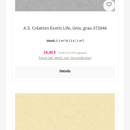
A.S. Création Exotic Life, Unis, grau 372846
Inhalt:
5.3 m²
(4,71 € / 1 m²)
Verkaufspreis:
24,98 €
Regulärer Preis:
53,40 €
(53.22% gespart)
Preise inkl. MwSt. zzgl. Versandkosten
Details