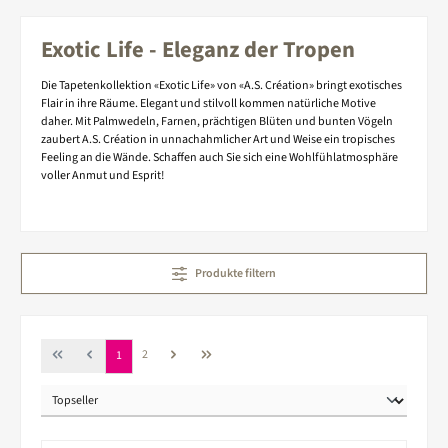
Exotic Life - Eleganz der Tropen
Die Tapetenkollektion «Exotic Life» von «A.S. Création» bringt exotisches
Flair in ihre Räume. Elegant und stilvoll kommen natürliche Motive
daher. Mit Palmwedeln, Farnen, prächtigen Blüten und bunten Vögeln
zaubert A.S. Création in unnachahmlicher Art und Weise ein tropisches
Feeling an die Wände. Schaffen auch Sie sich eine Wohlfühlatmosphäre
voller Anmut und Esprit!
Produkte filtern
Seite
Seite
2
1