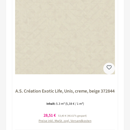
A.S. Création Exotic Life, Unis, creme, beige 372844
Inhalt:
5.3 m²
(5,38 € / 1 m²)
Verkaufspreis:
28,51 €
Regulärer Preis:
53,40 €
(46.61% gespart)
Preise inkl. MwSt. zzgl. Versandkosten