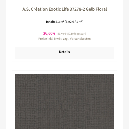
A.S. Création Exotic Life 37278-2 Gelb Floral
Inhalt:
5.3 m²
(5,02 € / 1 m²)
Verkaufspreis:
26,60 €
Regulärer Preis:
53,40 €
(50.19% gespart)
Preise inkl. MwSt. zzgl. Versandkosten
Details