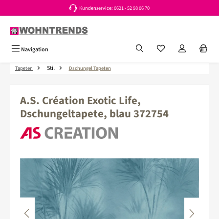
Kundenservice: 0621 - 52 98 06 70
Zum Hauptinhalt springen
Du hast 0 Produkte a
Navigation
Stil
Tapeten
Dschungel Tapeten
A.S. Création Exotic Life,
Dschungeltapete, blau 372754
Bildergalerie überspringen