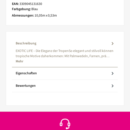
EAN:
3309045131630
Farbgebung:
Blau
Abmessungen:
10,05m x 0,53m
Beschreibung
EXOTIC LIFE – Die Eleganz der TropenSo elegant und stilvoll können
tropische Motive daherkommen: Mit Palmwedeln, Farnen, prä…
Mehr
Eigenschaften
Bewertungen