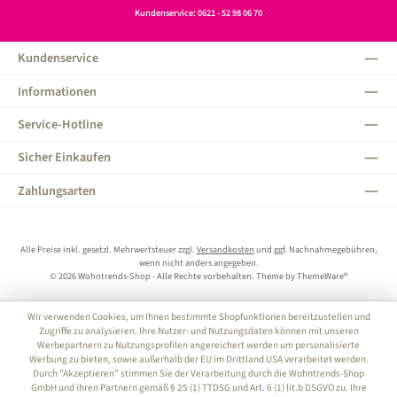
Kundenservice: 0621 - 52 98 06 70
Kundenservice
Informationen
Service-Hotline
Sicher Einkaufen
Zahlungsarten
Alle Preise inkl. gesetzl. Mehrwertsteuer zzgl.
Versandkosten
und ggf. Nachnahmegebühren,
wenn nicht anders angegeben.
© 2026 Wohntrends-Shop - Alle Rechte vorbehalten. Theme by
ThemeWare®
Wir verwenden Cookies, um Ihnen bestimmte Shopfunktionen bereitzustellen und
Zugriffe zu analysieren. Ihre Nutzer- und Nutzungsdaten können mit unseren
Werbepartnern zu Nutzungsprofilen angereichert werden um personalisierte
Werbung zu bieten, sowie außerhalb der EU im Drittland USA verarbeitet werden.
Durch "Akzeptieren" stimmen Sie der Verarbeitung durch die Wohntrends-Shop
GmbH und ihren Partnern gemäß § 25 (1) TTDSG und Art. 6 (1) lit.b DSGVO zu. Ihre