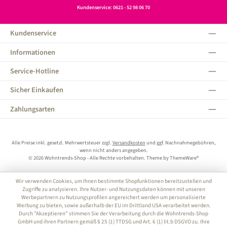
Kundenservice: 0621 - 52 98 06 70
Kundenservice
Informationen
Service-Hotline
Sicher Einkaufen
Zahlungsarten
Alle Preise inkl. gesetzl. Mehrwertsteuer zzgl.
Versandkosten
und ggf. Nachnahmegebühren,
wenn nicht anders angegeben.
© 2026 Wohntrends-Shop - Alle Rechte vorbehalten. Theme by
ThemeWare®
Wir verwenden Cookies, um Ihnen bestimmte Shopfunktionen bereitzustellen und
Zugriffe zu analysieren. Ihre Nutzer- und Nutzungsdaten können mit unseren
Werbepartnern zu Nutzungsprofilen angereichert werden um personalisierte
Werbung zu bieten, sowie außerhalb der EU im Drittland USA verarbeitet werden.
Durch "Akzeptieren" stimmen Sie der Verarbeitung durch die Wohntrends-Shop
GmbH und ihren Partnern gemäß § 25 (1) TTDSG und Art. 6 (1) lit.b DSGVO zu. Ihre