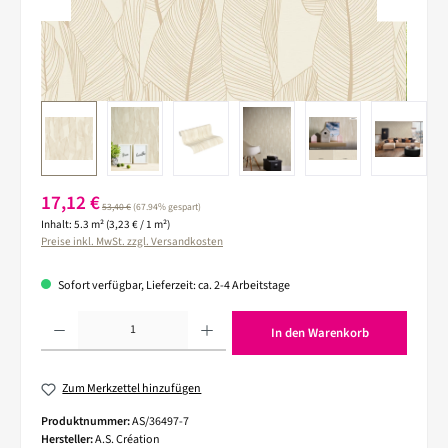
Verkaufspreis:
17,12 €
Regulärer Preis:
53,40 €
(67.94% gespart)
Inhalt:
5.3 m²
(3,23 € / 1 m²)
Preise inkl. MwSt. zzgl. Versandkosten
Sofort verfügbar, Lieferzeit: ca. 2-4 Arbeitstage
Produkt Anzahl: Gib den gewünschten Wert ein oder benutze die Schaltflächen um die 
In den Warenkorb
Zum Merkzettel hinzufügen
Produktnummer:
AS/36497-7
Hersteller:
A.S. Création