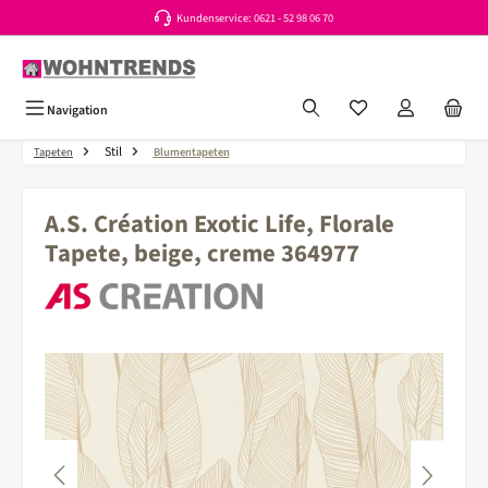
Kundenservice: 0621 - 52 98 06 70
Zum Hauptinhalt springen
Du hast 0 Produkte a
Navigation
Stil
Tapeten
Blumentapeten
A.S. Création Exotic Life, Florale
Tapete, beige, creme 364977
Bildergalerie überspringen