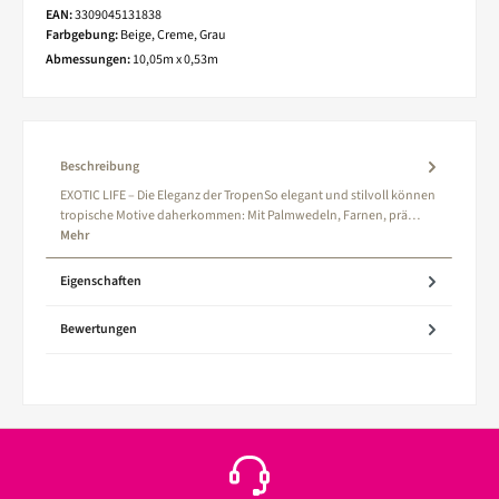
EAN:
3309045131838
Farbgebung:
Beige, Creme, Grau
Abmessungen:
10,05m x 0,53m
Beschreibung
EXOTIC LIFE – Die Eleganz der TropenSo elegant und stilvoll können
tropische Motive daherkommen: Mit Palmwedeln, Farnen, prä…
Mehr
Eigenschaften
Bewertungen