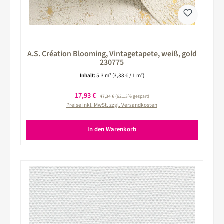
A.S. Création Blooming, Vintagetapete, weiß, gold
230775
Inhalt:
5.3 m²
(3,38 € / 1 m²)
Verkaufspreis:
17,93 €
Regulärer Preis:
47,34 €
(62.13% gespart)
Preise inkl. MwSt. zzgl. Versandkosten
In den Warenkorb