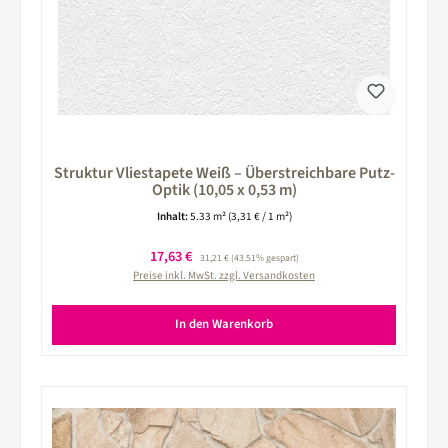
Struktur Vliestapete Weiß – Überstreichbare Putz-
Optik (10,05 x 0,53 m)
Inhalt:
5.33 m²
(3,31 € / 1 m²)
Verkaufspreis:
17,63 €
Regulärer Preis:
31,21 €
(43.51% gespart)
Preise inkl. MwSt. zzgl. Versandkosten
In den Warenkorb