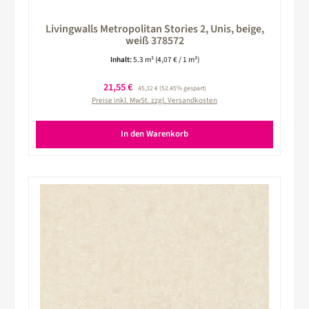
Livingwalls Metropolitan Stories 2, Unis, beige,
weiß 378572
Inhalt:
5.3 m²
(4,07 € / 1 m²)
Verkaufspreis:
21,55 €
Regulärer Preis:
45,32 €
(52.45% gespart)
Preise inkl. MwSt. zzgl. Versandkosten
In den Warenkorb