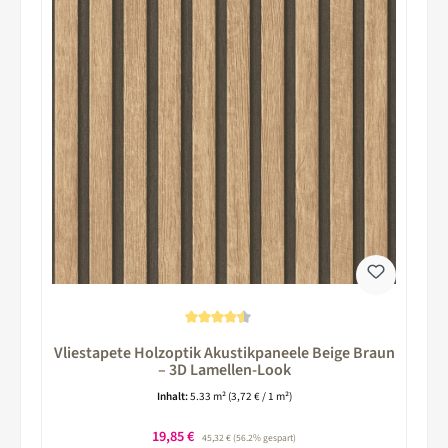
Durchschnittliche Bewertung von 4.5 von 5 Sternen
Vliestapete Holzoptik Akustikpaneele Beige Braun
– 3D Lamellen-Look
Inhalt:
5.33 m²
(3,72 € / 1 m²)
Verkaufspreis:
19,85 €
Regulärer Preis:
45,32 €
(56.2% gespart)