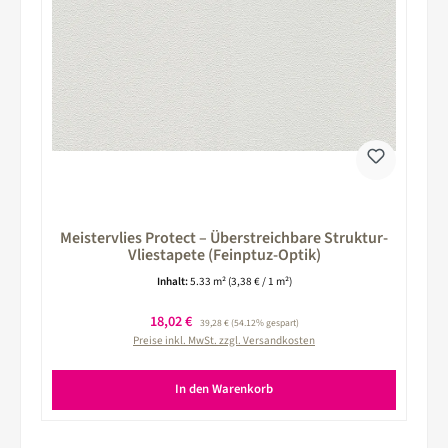
Meistervlies Protect – Überstreichbare Struktur-
Vliestapete (Feinptuz-Optik)
Inhalt:
5.33 m²
(3,38 € / 1 m²)
Verkaufspreis:
18,02 €
Regulärer Preis:
39,28 €
(54.12% gespart)
Preise inkl. MwSt. zzgl. Versandkosten
In den Warenkorb