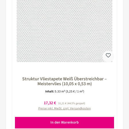
Struktur Vliestapete Weiß Überstreichbar –
Meistervlies (10,05 x 0,53 m)
Inhalt:
5.33 m²
(3,25 € / 1 m²)
Verkaufspreis:
17,32 €
Regulärer Preis:
31,21 €
(44.5% gespart)
Preise inkl. MwSt. zzgl. Versandkosten
In den Warenkorb