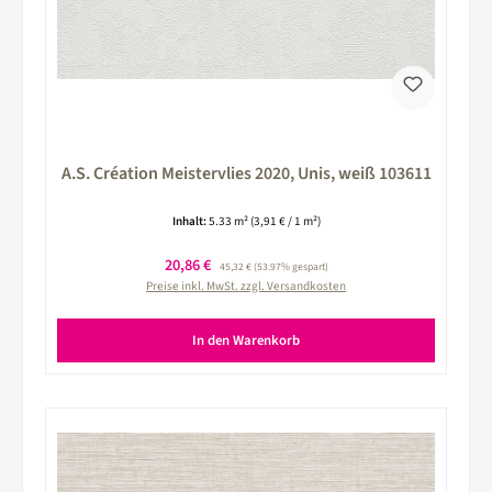
A.S. Création Meistervlies 2020, Unis, weiß 103611
Inhalt:
5.33 m²
(3,91 € / 1 m²)
Verkaufspreis:
20,86 €
Regulärer Preis:
45,32 €
(53.97% gespart)
Preise inkl. MwSt. zzgl. Versandkosten
In den Warenkorb