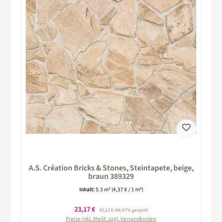
A.S. Création Bricks & Stones, Steintapete, beige,
braun 389329
Inhalt:
5.3 m²
(4,37 € / 1 m²)
Verkaufspreis:
23,17 €
Regulärer Preis:
45,32 €
(48.87% gespart)
Preise inkl. MwSt. zzgl. Versandkosten