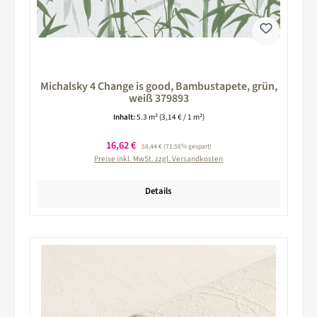
Michalsky 4 Change is good, Bambustapete, grün,
weiß 379893
Inhalt:
5.3 m²
(3,14 € / 1 m²)
Verkaufspreis:
16,62 €
Regulärer Preis:
58,44 €
(71.56% gespart)
Preise inkl. MwSt. zzgl. Versandkosten
Details