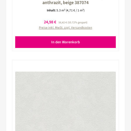
anthrazit, beige 387074
Inhalt:
5.3 m²
(4,71 € / 1 m²)
Verkaufspreis:
24,98 €
Regulärer Preis:
56,42 €
(55.72% gespart)
Preise inkl. MwSt. zzgl. Versandkosten
In den Warenkorb