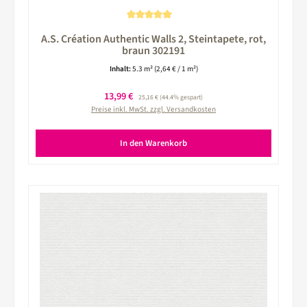
Durchschnittliche Bewertung von 5 von 5 Sternen
A.S. Création Authentic Walls 2, Steintapete, rot,
braun 302191
Inhalt:
5.3 m²
(2,64 € / 1 m²)
Verkaufspreis:
13,99 €
Regulärer Preis:
25,16 €
(44.4% gespart)
Preise inkl. MwSt. zzgl. Versandkosten
In den Warenkorb