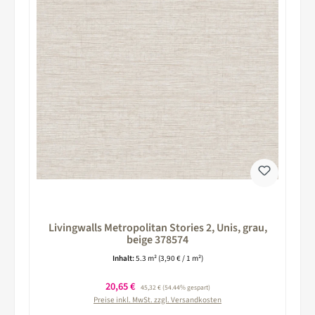
Livingwalls Metropolitan Stories 2, Unis, grau,
beige 378574
Inhalt:
5.3 m²
(3,90 € / 1 m²)
Verkaufspreis:
20,65 €
Regulärer Preis:
45,32 €
(54.44% gespart)
Preise inkl. MwSt. zzgl. Versandkosten