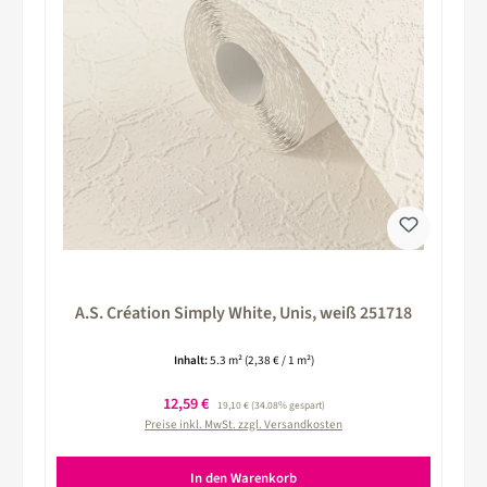
A.S. Création Simply White, Unis, weiß 251718
Inhalt:
5.3 m²
(2,38 € / 1 m²)
Verkaufspreis:
12,59 €
Regulärer Preis:
19,10 €
(34.08% gespart)
Preise inkl. MwSt. zzgl. Versandkosten
In den Warenkorb