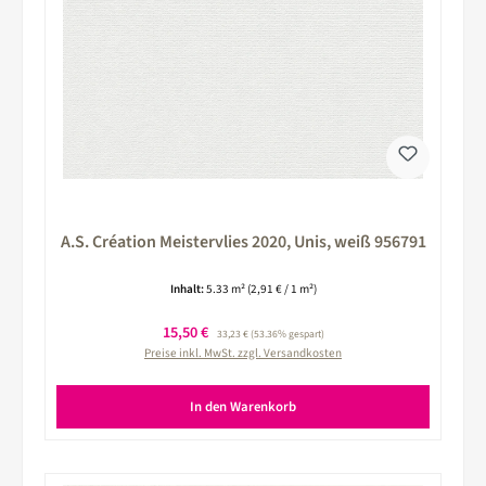
A.S. Création Meistervlies 2020, Unis, weiß 956791
Inhalt:
5.33 m²
(2,91 € / 1 m²)
Verkaufspreis:
15,50 €
Regulärer Preis:
33,23 €
(53.36% gespart)
Preise inkl. MwSt. zzgl. Versandkosten
In den Warenkorb