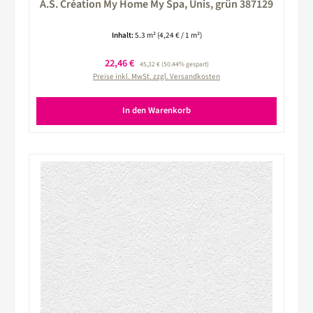
A.S. Création My Home My Spa, Unis, grün 387129
Inhalt:
5.3 m²
(4,24 € / 1 m²)
Verkaufspreis:
22,46 €
Regulärer Preis:
45,32 €
(50.44% gespart)
Preise inkl. MwSt. zzgl. Versandkosten
In den Warenkorb