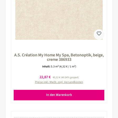
A.S. Création My Home My Spa, Betonoptik, beige,
creme 386933
Inhalt:
5.3 m²
(4,32 € / 1 m²)
Verkaufspreis:
22,87 €
Regulärer Preis:
45,32 €
(49.54% gespart)
Preise inkl. MwSt. zzgl. Versandkosten
In den Warenkorb