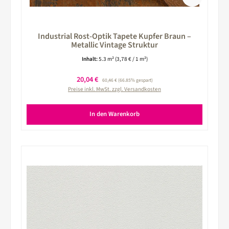
Industrial Rost-Optik Tapete Kupfer Braun –
Metallic Vintage Struktur
Inhalt:
5.3 m²
(3,78 € / 1 m²)
Verkaufspreis:
20,04 €
Regulärer Preis:
60,46 €
(66.85% gespart)
Preise inkl. MwSt. zzgl. Versandkosten
In den Warenkorb