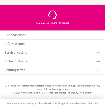
Kundenservice: 0621 - 52 98 06 70
Kundenservice
Informationen
Service-Hotline
Sicher Einkaufen
Zahlungsarten
Alle Preise inkl. gesetzl. Mehrwertsteuer zzgl.
Versandkosten
und ggf. Nachnahmegebühren,
wenn nicht anders angegeben.
© 2026 Wohntrends-Shop - Alle Rechte vorbehalten. Theme by
ThemeWare®
Wir verwenden Cookies, um Ihnen bestimmte Shopfunktionen bereitzustellen und