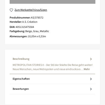
Zum Merkzettel hinzufügen
Produktnummer:
AS/378572
Hersteller:
A.S. Création
EAN:
4051315475584
Farbgebung:
Beige, Grau, Metallic
Abmessungen:
10,05m x 0,53m
Beschreibung
METROPOLITAN STORIES II – Der Stil der Städte Die Reise geht weiter!
Neue Menschen, neue Metropolen und neue eindrucksvo…
Mehr
Eigenschaften
Bewertungen