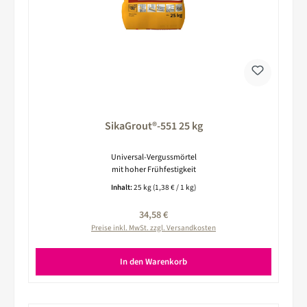
SikaGrout®-551 25 kg
Universal-Vergussmörtel
mit hoher Frühfestigkeit
Inhalt:
25 kg
(1,38 € / 1 kg)
Regulärer Preis:
34,58 €
Preise inkl. MwSt. zzgl. Versandkosten
In den Warenkorb