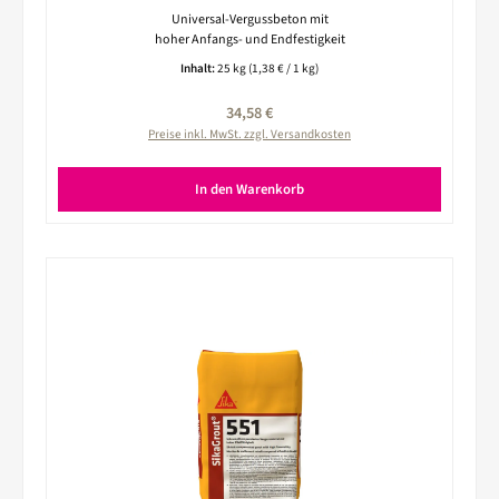
Universal-Vergussbeton mit
hoher Anfangs- und Endfestigkeit
Inhalt:
25 kg
(1,38 € / 1 kg)
Regulärer Preis:
34,58 €
Preise inkl. MwSt. zzgl. Versandkosten
In den Warenkorb