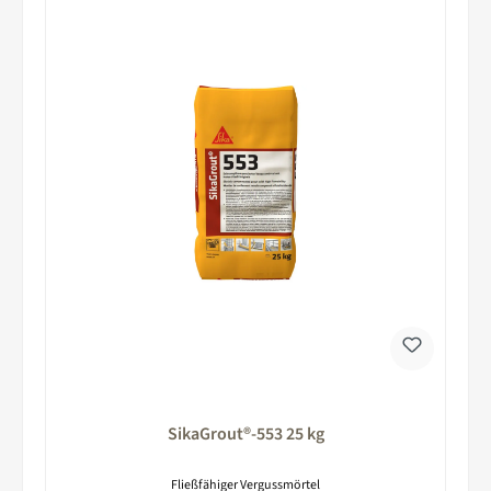
SikaGrout®-553 25 kg
Fließfähiger Vergussmörtel