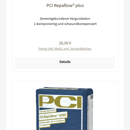
PCI Repaflow® plus
Zementgebundener Vergussbeton
1-komponentig und schwundkompensiert
Regulärer Preis:
28,50 €
Preise inkl. MwSt. zzgl. Versandkosten
Details