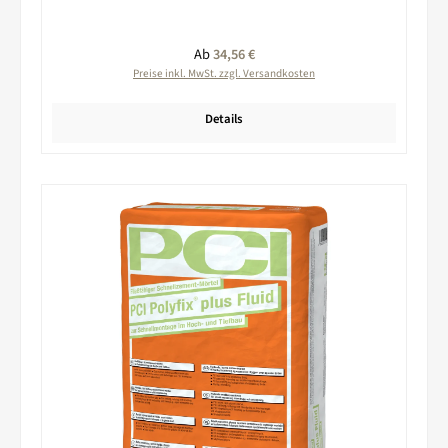
Regulärer Preis:
Ab
34,56 €
Preise inkl. MwSt. zzgl. Versandkosten
Details