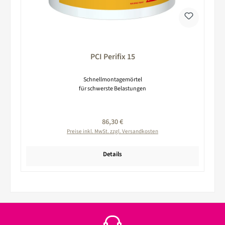
PCI Perifix 15
Schnellmontagemörtel
für schwerste Belastungen
Regulärer Preis:
86,30 €
Preise inkl. MwSt. zzgl. Versandkosten
Details