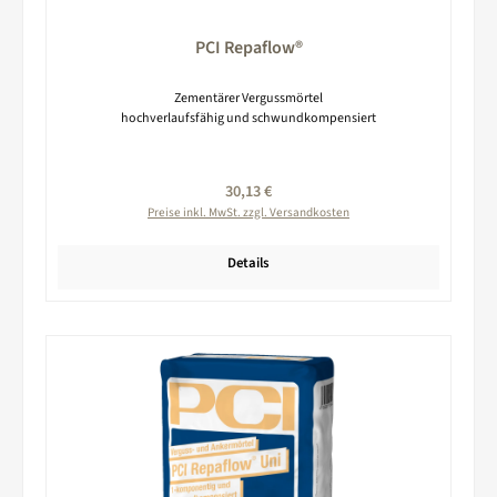
PCI Repaflow®
Zementärer Vergussmörtel
hochverlaufsfähig und schwundkompensiert
Regulärer Preis:
30,13 €
Preise inkl. MwSt. zzgl. Versandkosten
Details