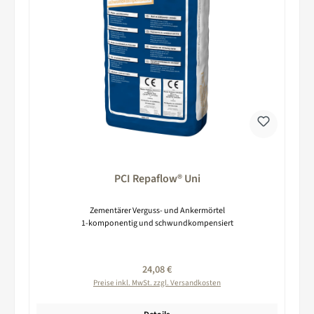
PCI Repaflow® Uni
Zementärer Verguss- und Ankermörtel
1-komponentig und schwundkompensiert
Regulärer Preis:
24,08 €
Preise inkl. MwSt. zzgl. Versandkosten