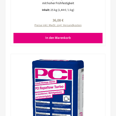
mit hoher Frühfestigkeit
Inhalt:
25 kg
(1,44 € / 1 kg)
Regulärer Preis:
36,08 €
Preise inkl. MwSt. zzgl. Versandkosten
In den Warenkorb