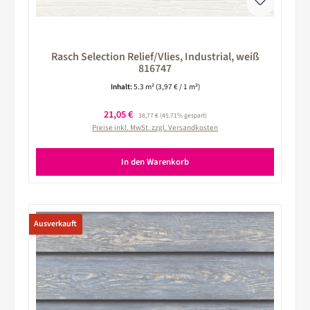
Rasch Selection Relief/Vlies, Industrial, weiß
816747
Inhalt:
5.3 m²
(3,97 € / 1 m²)
Verkaufspreis:
21,05 €
Regulärer Preis:
38,77 €
(45.71% gespart)
Preise inkl. MwSt. zzgl. Versandkosten
In den Warenkorb
Ausverkauft