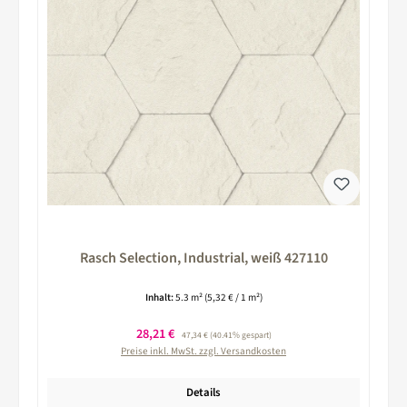
Rasch Selection, Industrial, weiß 427110
Inhalt:
5.3 m²
(5,32 € / 1 m²)
Verkaufspreis:
28,21 €
Regulärer Preis:
47,34 €
(40.41% gespart)
Preise inkl. MwSt. zzgl. Versandkosten
Details