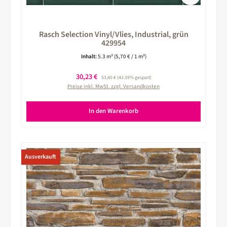
Rasch Selection Vinyl/Vlies, Industrial, grün
429954
Inhalt:
5.3 m²
(5,70 € / 1 m²)
Verkaufspreis:
30,23 €
Regulärer Preis:
53,40 €
(43.39% gespart)
Preise inkl. MwSt. zzgl. Versandkosten
In den Warenkorb
Ausverkauft