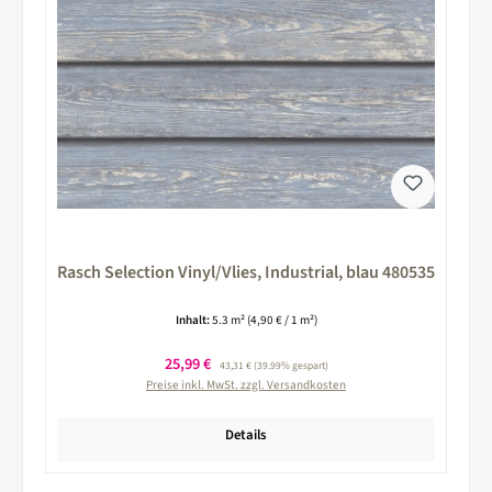
Rasch Selection Vinyl/Vlies, Industrial, blau 480535
Inhalt:
5.3 m²
(4,90 € / 1 m²)
Verkaufspreis:
25,99 €
Regulärer Preis:
43,31 €
(39.99% gespart)
Preise inkl. MwSt. zzgl. Versandkosten
Details