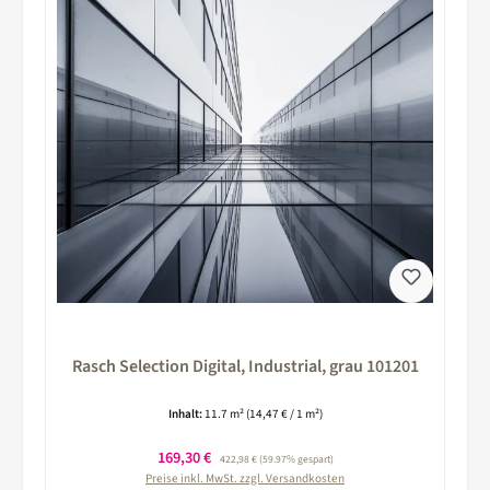
Rasch Selection Digital, Industrial, grau 101201
Inhalt:
11.7 m²
(14,47 € / 1 m²)
Verkaufspreis:
169,30 €
Regulärer Preis:
422,98 €
(59.97% gespart)
Preise inkl. MwSt. zzgl. Versandkosten