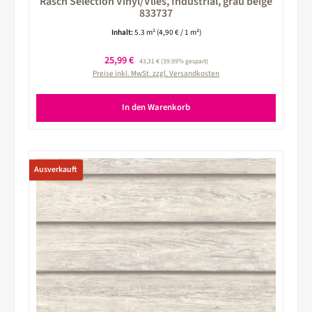
Rasch Selection Vinyl/Vlies, Industrial, grau beige
833737
Inhalt:
5.3 m²
(4,90 € / 1 m²)
Verkaufspreis:
25,99 €
Regulärer Preis:
43,31 €
(39.99% gespart)
Preise inkl. MwSt. zzgl. Versandkosten
In den Warenkorb
Ausverkauft