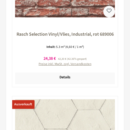
Rasch Selection Vinyl/Vlies, Industrial, rot 689006
Inhalt:
5.3 m²
(4,60 € / 1 m²)
Verkaufspreis:
24,38 €
Regulärer Preis:
42,30 €
(42.36% gespart)
Preise inkl. MwSt. zzgl. Versandkosten
Details
Ausverkauft