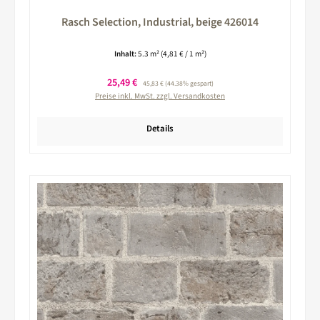
Rasch Selection, Industrial, beige 426014
Inhalt:
5.3 m²
(4,81 € / 1 m²)
Verkaufspreis:
25,49 €
Regulärer Preis:
45,83 €
(44.38% gespart)
Preise inkl. MwSt. zzgl. Versandkosten
Details