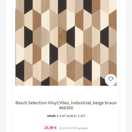
Rasch Selection Vinyl/Vlies, Industrial, beige braun
466300
Inhalt:
5.3 m²
(4,90 € / 1 m²)
Verkaufspreis:
25,99 €
Regulärer Preis:
43,31 €
(39.99% gespart)