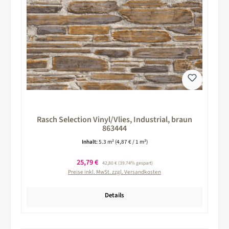
Rasch Selection Vinyl/Vlies, Industrial, braun
863444
Inhalt:
5.3 m²
(4,87 € / 1 m²)
Verkaufspreis:
25,79 €
Regulärer Preis:
42,80 €
(39.74% gespart)
Preise inkl. MwSt. zzgl. Versandkosten
Details