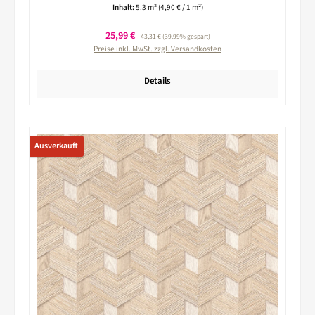
Inhalt:
5.3 m²
(4,90 € / 1 m²)
Verkaufspreis:
25,99 €
Regulärer Preis:
43,31 €
(39.99% gespart)
Preise inkl. MwSt. zzgl. Versandkosten
Details
Ausverkauft