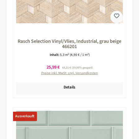
Rasch Selection Vinyl/Vlies, Industrial, grau beige
466201
Inhalt:
5.3 m²
(4,90 € / 1 m²)
Verkaufspreis:
25,99 €
Regulärer Preis:
43,31 €
(39.99% gespart)
Preise inkl. MwSt. zzgl. Versandkosten
Details
Ausverkauft