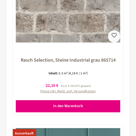
Rasch Selection, Steine Industrial grau 865714
Inhalt:
5.3 m²
(4,18 € / 1 m²)
Verkaufspreis:
22,16 €
Regulärer Preis:
43,31 €
(48.83% gespart)
Preise inkl. MwSt. zzgl. Versandkosten
In den Warenkorb
Ausverkauft