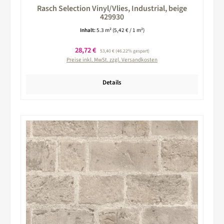
Rasch Selection Vinyl/Vlies, Industrial, beige
429930
Inhalt:
5.3 m²
(5,42 € / 1 m²)
Verkaufspreis:
28,72 €
Regulärer Preis:
53,40 €
(46.22% gespart)
Preise inkl. MwSt. zzgl. Versandkosten
Details