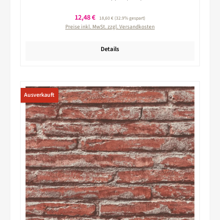
Verkaufspreis:
12,48 €
Regulärer Preis:
18,60 €
(32.9% gespart)
Preise inkl. MwSt. zzgl. Versandkosten
Details
Ausverkauft