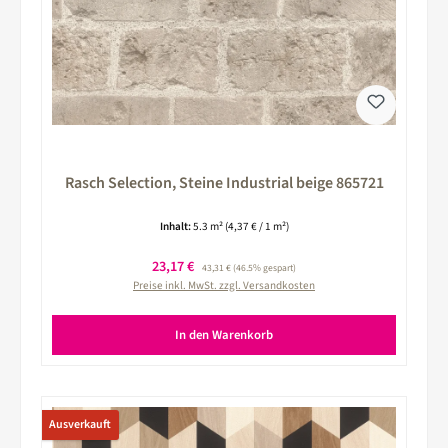
Rasch Selection, Steine Industrial beige 865721
Inhalt:
5.3 m²
(4,37 € / 1 m²)
Verkaufspreis:
23,17 €
Regulärer Preis:
43,31 €
(46.5% gespart)
Preise inkl. MwSt. zzgl. Versandkosten
In den Warenkorb
Ausverkauft