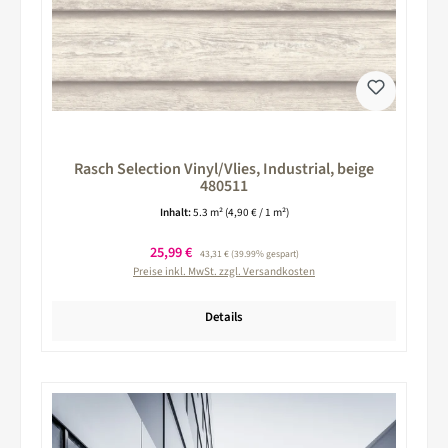
Rasch Selection Vinyl/Vlies, Industrial, beige
480511
Inhalt:
5.3 m²
(4,90 € / 1 m²)
Verkaufspreis:
25,99 €
Regulärer Preis:
43,31 €
(39.99% gespart)
Preise inkl. MwSt. zzgl. Versandkosten
Details