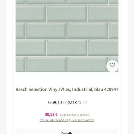
Rasch Selection Vinyl/Vlies, Industrial, blau 429947
Inhalt:
5.3 m²
(5,76 € / 1 m²)
Verkaufspreis:
30,53 €
Regulärer Preis:
53,40 €
(42.83% gespart)
Preise inkl. MwSt. zzgl. Versandkosten
Details