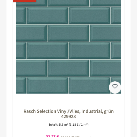
Rasch Selection Vinyl/Vlies, Industrial, grün
429923
Inhalt:
5.3 m²
(6,18 € / 1 m²)
Verkaufspreis:
32,75 €
Regulärer Preis: