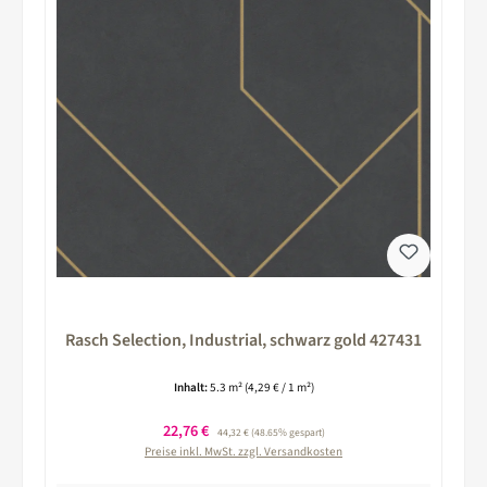
Rasch Selection, Industrial, schwarz gold 427431
Inhalt:
5.3 m²
(4,29 € / 1 m²)
Verkaufspreis:
22,76 €
Regulärer Preis:
44,32 €
(48.65% gespart)
Preise inkl. MwSt. zzgl. Versandkosten