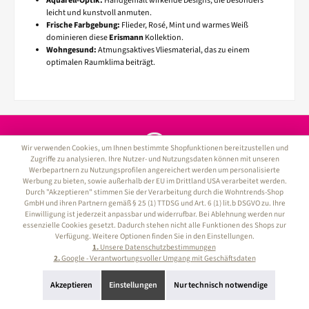
Aquarell-Optik:
Handgemalt wirkende Designs, die besonders
leicht und kunstvoll anmuten.
Frische Farbgebung:
Flieder, Rosé, Mint und warmes Weiß
dominieren diese
Erismann
Kollektion.
Wohngesund:
Atmungsaktives Vliesmaterial, das zu einem
optimalen Raumklima beiträgt.
Wir verwenden Cookies, um Ihnen bestimmte Shopfunktionen bereitzustellen und
Zugriffe zu analysieren. Ihre Nutzer- und Nutzungsdaten können mit unseren
Kundenservice: 0621 - 52 98 06 70
Werbepartnern zu Nutzungsprofilen angereichert werden um personalisierte
Werbung zu bieten, sowie außerhalb der EU im Drittland USA verarbeitet werden.
Durch "Akzeptieren" stimmen Sie der Verarbeitung durch die Wohntrends-Shop
Kundenservice
GmbH und ihren Partnern gemäß § 25 (1) TTDSG und Art. 6 (1) lit.b DSGVO zu. Ihre
Einwilligung ist jederzeit anpassbar und widerrufbar. Bei Ablehnung werden nur
essenzielle Cookies gesetzt. Dadurch stehen nicht alle Funktionen des Shops zur
Informationen
Verfügung. Weitere Optionen finden Sie in den Einstellungen.
1.
Unsere Datenschutzbestimmungen
Service-Hotline
2.
Google - Verantwortungsvoller Umgang mit Geschäftsdaten
Sicher Einkaufen
Akzeptieren
Einstellungen
Nur technisch notwendige
Zahlungsarten