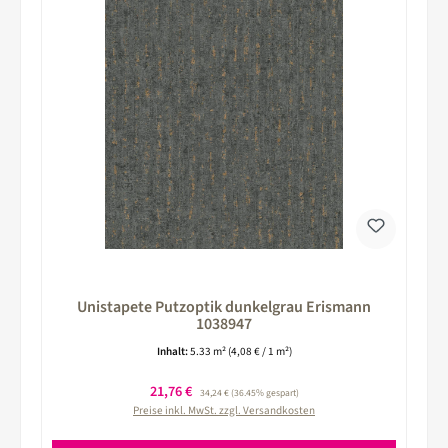
Unistapete Putzoptik dunkelgrau Erismann
1038947
Inhalt:
5.33 m²
(4,08 € / 1 m²)
Verkaufspreis:
21,76 €
Regulärer Preis:
34,24 €
(36.45% gespart)
Preise inkl. MwSt. zzgl. Versandkosten