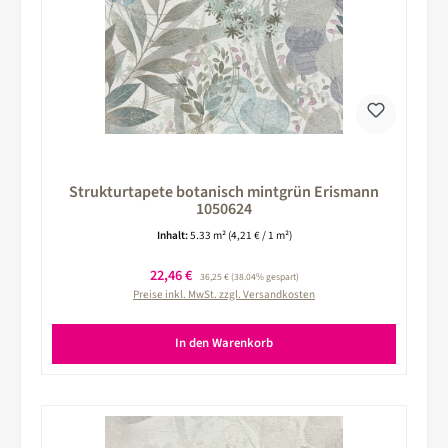
Strukturtapete botanisch mintgrün Erismann
1050624
Inhalt:
5.33 m²
(4,21 € / 1 m²)
Verkaufspreis:
22,46 €
Regulärer Preis:
36,25 €
(38.04% gespart)
Preise inkl. MwSt. zzgl. Versandkosten
In den Warenkorb