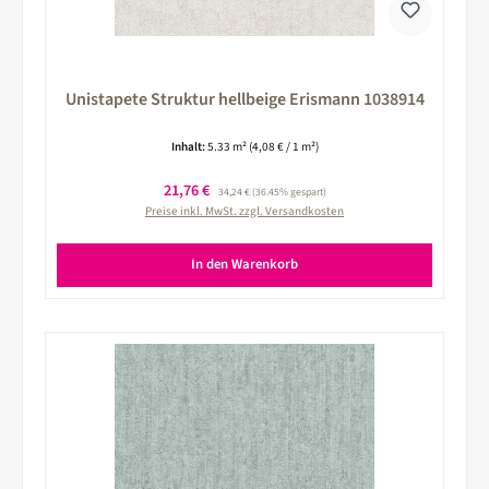
Unistapete Struktur hellbeige Erismann 1038914
Inhalt:
5.33 m²
(4,08 € / 1 m²)
Verkaufspreis:
21,76 €
Regulärer Preis:
34,24 €
(36.45% gespart)
Preise inkl. MwSt. zzgl. Versandkosten
In den Warenkorb