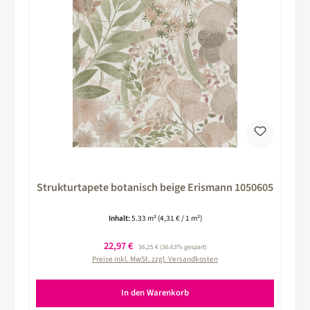
Strukturtapete botanisch beige Erismann 1050605
Inhalt:
5.33 m²
(4,31 € / 1 m²)
Verkaufspreis:
22,97 €
Regulärer Preis:
36,25 €
(36.63% gespart)
Preise inkl. MwSt. zzgl. Versandkosten
In den Warenkorb