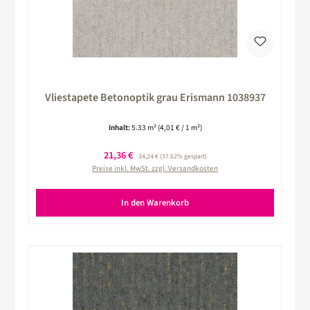
Vliestapete Betonoptik grau Erismann 1038937
Inhalt:
5.33 m²
(4,01 € / 1 m²)
Verkaufspreis:
21,36 €
Regulärer Preis:
34,24 €
(37.62% gespart)
Preise inkl. MwSt. zzgl. Versandkosten
In den Warenkorb