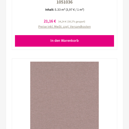
1051036
Inhalt:
5.33 m²
(3,97 € / 1 m²)
Verkaufspreis:
21,16 €
Regulärer Preis:
34,24 €
(38.2% gespart)
Preise inkl. MwSt. zzgl. Versandkosten
In den Warenkorb