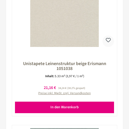
Unistapete Leinenstruktur beige Erismann
1051038
Inhalt:
5.33 m²
(3,97 € / 1 m²)
Verkaufspreis:
21,16 €
Regulärer Preis:
34,24 €
(38.2% gespart)
Preise inkl. MwSt. zzgl. Versandkosten
In den Warenkorb