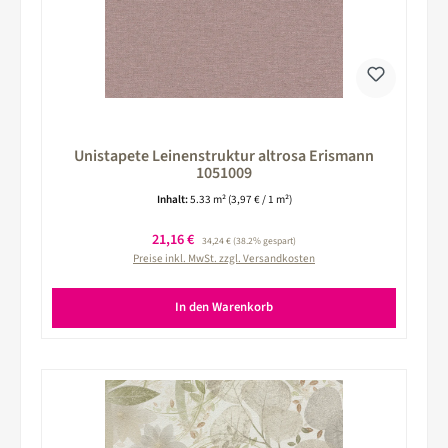
Unistapete Leinenstruktur altrosa Erismann
1051009
Inhalt:
5.33 m²
(3,97 € / 1 m²)
Verkaufspreis:
21,16 €
Regulärer Preis:
34,24 €
(38.2% gespart)
Preise inkl. MwSt. zzgl. Versandkosten
In den Warenkorb