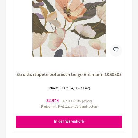
Strukturtapete botanisch beige Erismann 1050805
Inhalt:
5.33 m²
(4,31 € / 1 m²)
Verkaufspreis:
22,97 €
Regulärer Preis:
36,25 €
(36.63% gespart)
Preise inkl. MwSt. zzgl. Versandkosten
In den Warenkorb