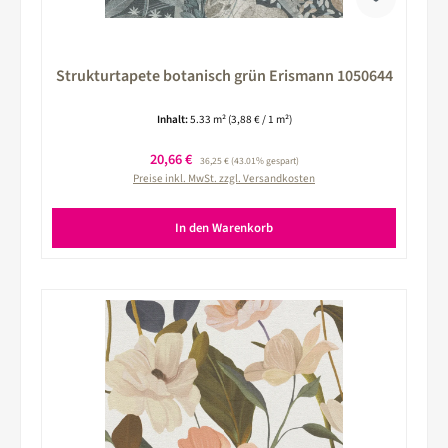
Strukturtapete botanisch grün Erismann 1050644
Inhalt:
5.33 m²
(3,88 € / 1 m²)
Verkaufspreis:
20,66 €
Regulärer Preis:
36,25 €
(43.01% gespart)
Preise inkl. MwSt. zzgl. Versandkosten
In den Warenkorb