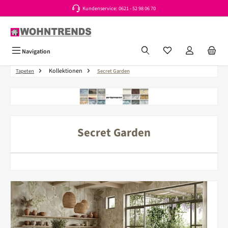
Kundenservice: 0621 - 52 98 06 70
Zum Hauptinhalt springen
Du hast 0 Produkte a
Navigation
Kollektionen
Tapeten
Secret Garden
Secret Garden