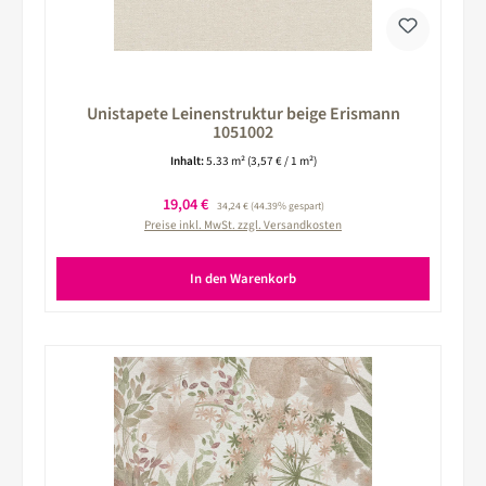
Unistapete Leinenstruktur beige Erismann
1051002
Inhalt:
5.33 m²
(3,57 € / 1 m²)
Verkaufspreis:
19,04 €
Regulärer Preis:
34,24 €
(44.39% gespart)
Preise inkl. MwSt. zzgl. Versandkosten
In den Warenkorb