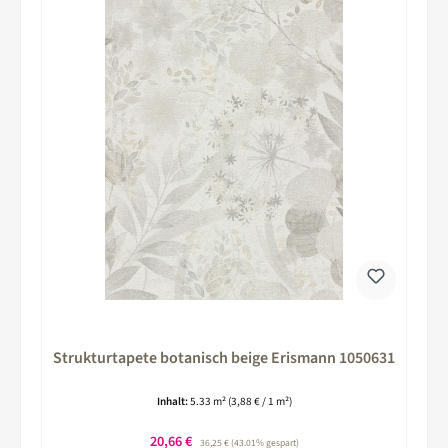
Strukturtapete botanisch beige Erismann 1050631
Inhalt:
5.33 m²
(3,88 € / 1 m²)
Verkaufspreis:
20,66 €
Regulärer Preis:
36,25 €
(43.01% gespart)