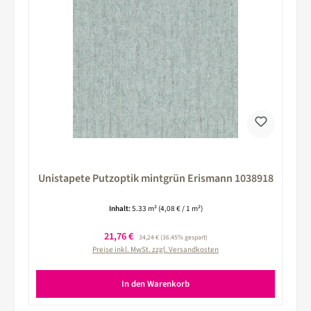
Unistapete Putzoptik mintgrün Erismann 1038918
Inhalt:
5.33 m²
(4,08 € / 1 m²)
Verkaufspreis:
21,76 €
Regulärer Preis:
34,24 €
(36.45% gespart)
Preise inkl. MwSt. zzgl. Versandkosten
In den Warenkorb