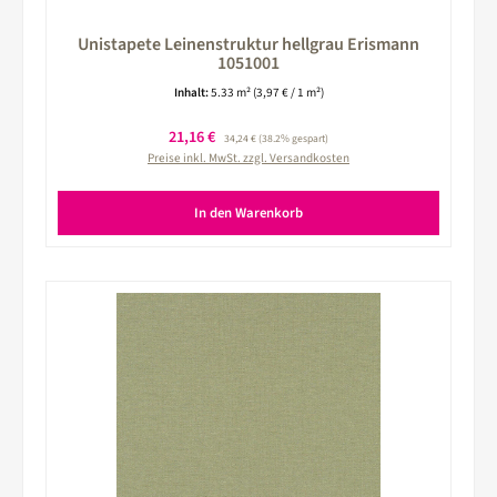
Unistapete Leinenstruktur hellgrau Erismann
1051001
Inhalt:
5.33 m²
(3,97 € / 1 m²)
Verkaufspreis:
21,16 €
Regulärer Preis:
34,24 €
(38.2% gespart)
Preise inkl. MwSt. zzgl. Versandkosten
In den Warenkorb