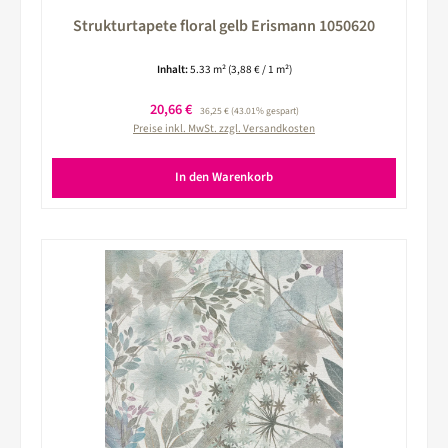
Strukturtapete floral gelb Erismann 1050620
Inhalt:
5.33 m²
(3,88 € / 1 m²)
Verkaufspreis:
20,66 €
Regulärer Preis:
36,25 €
(43.01% gespart)
Preise inkl. MwSt. zzgl. Versandkosten
In den Warenkorb