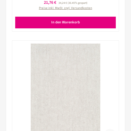
Verkaufspreis:
21,76 €
Regulärer Preis:
34,24 €
(36.45% gespart)
Preise inkl. MwSt. zzgl. Versandkosten
In den Warenkorb