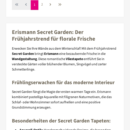
Seite
Seite
2
1
Erismann Secret Garden: Der
Frühjahrstrend für florale Frische
Erwecken Sie Ihre Wände aus dem Winterschlaf! Mit dem Frühjahrstrend
Secret Garden
bringt
Erismann
eine bezaubernde Frische in die
Wandgestaltung
. Diese romantische
Vliestapete
entführt Sie in
versteckte Gärten voller blühender Blumen, Singvögel und zarter
Schmetterlinge.
Frühlingserwachen für das moderne Interieur
Secret Garden fängt die Magie der ersten warmen Tage ein. Erismann
kombiniert pastellige Aquarelle mit filigranen Naturmotiven, die das
Schlaf- oder Wohnzimmer sofort aufhellen und eine positive
Grundstimmung erzeugen.
Besonderheiten der Secret Garden Tapeten: