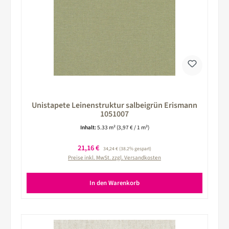
Unistapete Leinenstruktur salbeigrün Erismann
1051007
Inhalt:
5.33 m²
(3,97 € / 1 m²)
Verkaufspreis:
21,16 €
Regulärer Preis:
34,24 €
(38.2% gespart)
Preise inkl. MwSt. zzgl. Versandkosten
In den Warenkorb