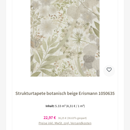
Strukturtapete botanisch beige Erismann 1050635
Inhalt:
5.33 m²
(4,31 € / 1 m²)
Verkaufspreis:
22,97 €
Regulärer Preis:
36,25 €
(36.63% gespart)
Preise inkl. MwSt. zzgl. Versandkosten