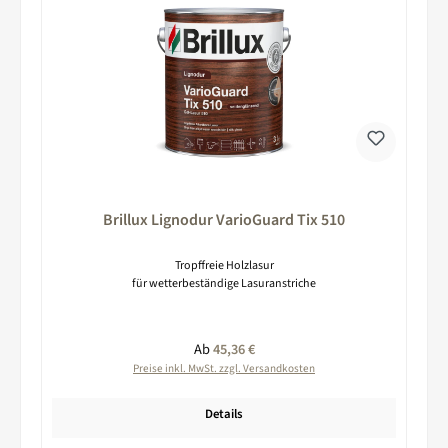
Brillux Lignodur VarioGuard Tix 510
Tropffreie Holzlasur
für wetterbeständige Lasuranstriche
Regulärer Preis:
Ab
45,36 €
Preise inkl. MwSt. zzgl. Versandkosten
Details