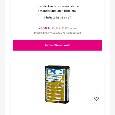
Hochdeckende Dispersionsfarbe
besonders für Streiflichteinfall
Inhalt:
15 l
(8,33 € / 1 l)
Verkaufspreis:
124,90 €
Regulärer Preis:
394,28 €
(68.32% gespart)
Preise inkl. MwSt. zzgl. Versandkosten
In den Warenkorb