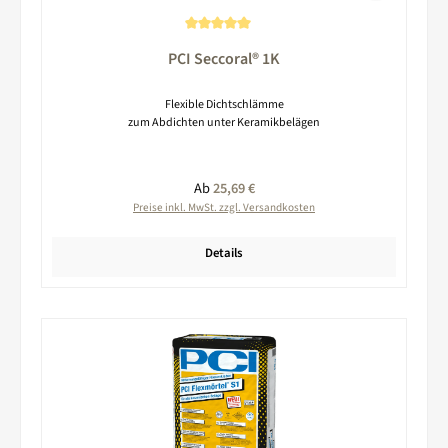
Durchschnittliche Bewertung von 5 von 5 Sternen
PCI Seccoral® 1K
Flexible Dichtschlämme
zum Abdichten unter Keramikbelägen
Regulärer Preis:
Ab
25,69 €
Preise inkl. MwSt. zzgl. Versandkosten
Details