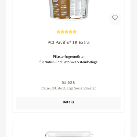
Durchschnittliche Bewertung von 5 von 5 Sternen
PCI Pavifix® 1K Extra
Pflasterfugenmörtel
für Natur- und Betonwerksteinbeläge
Regulärer Preis:
85,60 €
Preise inkl. MwSt. zzgl. Versandkosten
Details