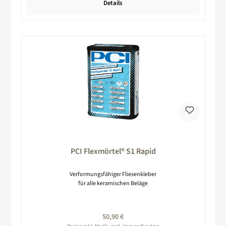
Details
PCI Flexmörtel® S1 Rapid
Verformungsfähiger Fliesenkleber
für alle keramischen Beläge
Regulärer Preis:
50,90 €