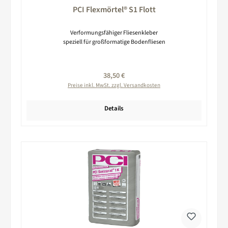
PCI Flexmörtel® S1 Flott
Verformungsfähiger Fliesenkleber
speziell für großformatige Bodenfliesen
Regulärer Preis:
38,50 €
Preise inkl. MwSt. zzgl. Versandkosten
Details