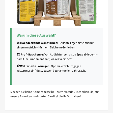
Warum diese Auswahl?
🎨 Hochdeckende Wandfarben:
Brillante Ergebnisse mit nur
einem Anstrich – für mehr Zeit beim Genießen.
🏗️ Profi-Bauchemie:
Von Abdichtungen bis zu Spezialklebern –
damit Ihr Fundament hält, was es verspricht.
🛠️ Wetterfeste Lösungen:
Optimaler Schutz gegen
Witterungseinflüsse, passend zur aktuellen Jahreszeit.
Machen Sie keine Kompromisse bei Ihrem Material. Entdecken Sie jetzt
unsere Favoriten und starten Sie direkt in Ihr Vorhaben!