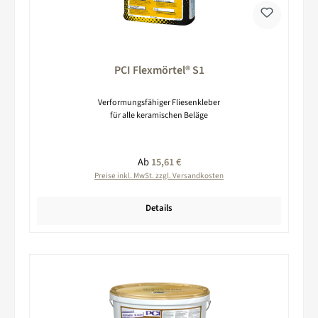
PCI Flexmörtel® S1
Verformungsfähiger Fliesenkleber
für alle keramischen Beläge
Regulärer Preis:
Ab
15,61 €
Preise inkl. MwSt. zzgl. Versandkosten
Details