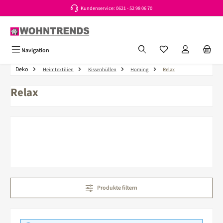
Kundenservice: 0621 - 52 98 06 70
Zum Hauptinhalt springen
Du hast 0 Produkte a
Navigation
Deko
Heimtextilien
Kissenhüllen
Homing
Relax
Relax
Produkte filtern