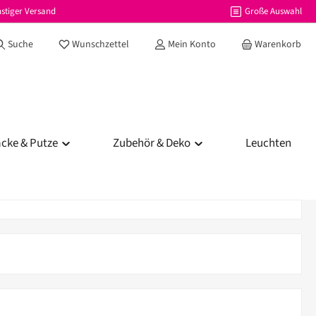
stiger Versand
Große Auswahl
Du hast 0 Produkte auf dem Merkzettel
Suche
Wunschzettel
Mein Konto
Warenkorb
acke & Putze
Zubehör & Deko
Leuchten