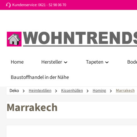
Kundenservice: 0621 - 52 98 06 70
 Hauptinhalt springen
Zur Suche springen
Zur Hauptnavigation springen
Home
Hersteller
Tapeten
Bod
Baustoffhandel in der Nähe
Deko
Heimtextilien
Kissenhüllen
Homing
Marrakech
Marrakech