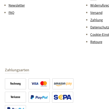
Newsletter
Widerrufsre
FAQ
Versand
Zahlung
Datenschutz
Cookie-Eins
Retoure
Zahlungsarten
Rechnung
Kreditkarte
Amazon Pay
Vorkasse
PayPal
SEPA Lastschrift (PayPal)