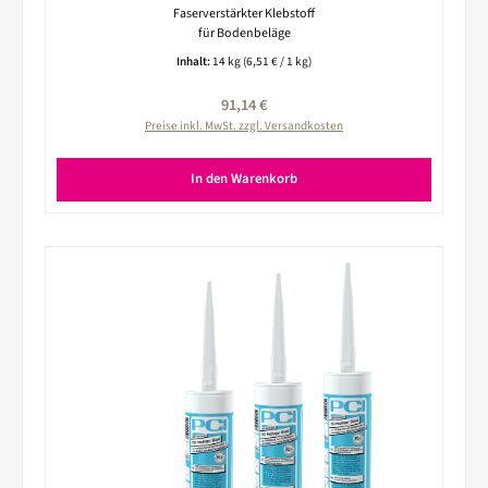
Faserverstärkter Klebstoff
für Bodenbeläge
Inhalt:
14 kg
(6,51 € / 1 kg)
Regulärer Preis:
91,14 €
Preise inkl. MwSt. zzgl. Versandkosten
In den Warenkorb