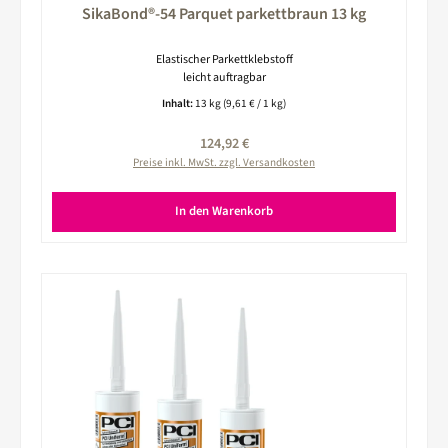
SikaBond®-54 Parquet parkettbraun 13 kg
Elastischer Parkettklebstoff
leicht auftragbar
Inhalt:
13 kg
(9,61 € / 1 kg)
Regulärer Preis:
124,92 €
Preise inkl. MwSt. zzgl. Versandkosten
In den Warenkorb