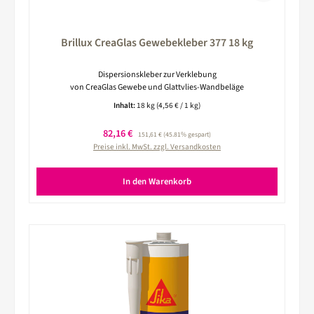
Brillux CreaGlas Gewebekleber 377 18 kg
Dispersionskleber zur Verklebung
von CreaGlas Gewebe und Glattvlies-Wandbeläge
Inhalt:
18 kg
(4,56 € / 1 kg)
Verkaufspreis:
82,16 €
Regulärer Preis:
151,61 €
(45.81% gespart)
Preise inkl. MwSt. zzgl. Versandkosten
In den Warenkorb