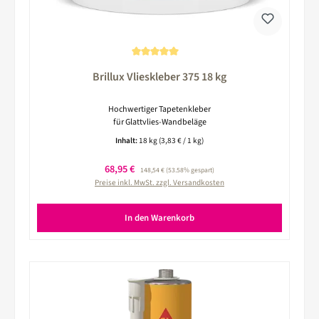
Durchschnittliche Bewertung von 5 von 5 Sternen
Brillux Vlieskleber 375 18 kg
Hochwertiger Tapetenkleber
für Glattvlies-Wandbeläge
Inhalt:
18 kg
(3,83 € / 1 kg)
Verkaufspreis:
68,95 €
Regulärer Preis:
148,54 €
(53.58% gespart)
Preise inkl. MwSt. zzgl. Versandkosten
In den Warenkorb