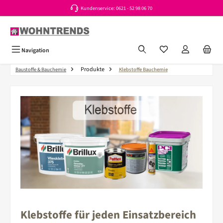
Kundenservice: 0621 - 52 98 06 70
Zum Hauptinhalt springen
Du hast 0 Produkte a
Navigation
Produkte
Baustoffe & Bauchemie
Klebstoffe Bauchemie
Klebstoffe für jeden Einsatzbereich