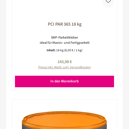
PCI PAR 365 18 kg
SMP-Parkettkleber
ideal für Massiv- und Fertigparkett
Inhalt:
18 kg
(8,00 € / 1 kg)
Regulärer Preis:
143,98 €
Preise inkl. MwSt. zzgl. Versandkosten
In den Warenkorb