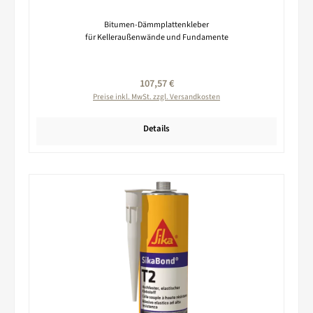
Bitumen-Dämmplattenkleber
für Kelleraußenwände und Fundamente
Regulärer Preis:
107,57 €
Preise inkl. MwSt. zzgl. Versandkosten
Details