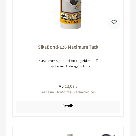
SikaBond-126 Maximum Tack
Elastischer Bau- und Montageklebstoff
mit extremer Anfangshaftung
Regulärer Preis:
Ab
12,08 €
Preise inkl. MwSt. zzgl. Versandkosten
Details