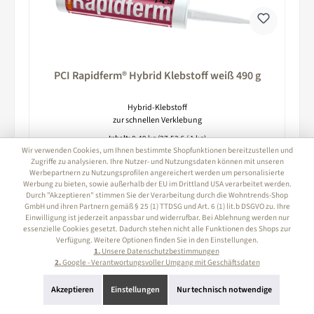
PCI Rapidferm® Hybrid Klebstoff weiß 490 g
Hybrid-Klebstoff
zur schnellen Verklebung
Inhalt:
0.49 kg
(27,53 € / 1 kg)
Wir verwenden Cookies, um Ihnen bestimmte Shopfunktionen bereitzustellen und
Zugriffe zu analysieren. Ihre Nutzer- und Nutzungsdaten können mit unseren
Regulärer Preis:
13,49 €
Werbepartnern zu Nutzungsprofilen angereichert werden um personalisierte
Preise inkl. MwSt. zzgl. Versandkosten
Werbung zu bieten, sowie außerhalb der EU im Drittland USA verarbeitet werden.
Durch "Akzeptieren" stimmen Sie der Verarbeitung durch die Wohntrends-Shop
GmbH und ihren Partnern gemäß § 25 (1) TTDSG und Art. 6 (1) lit.b DSGVO zu. Ihre
In den Warenkorb
Einwilligung ist jederzeit anpassbar und widerrufbar. Bei Ablehnung werden nur
essenzielle Cookies gesetzt. Dadurch stehen nicht alle Funktionen des Shops zur
Verfügung. Weitere Optionen finden Sie in den Einstellungen.
1.
Unsere Datenschutzbestimmungen
Seite
2.
Google - Verantwortungsvoller Umgang mit Geschäftsdaten
Seite
2
1
Akzeptieren
Einstellungen
Nur technisch notwendige