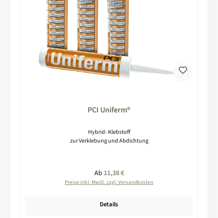
PCI Uniferm®
Hybrid- Klebstoff
zur Verklebung und Abdichtung
Regulärer Preis:
Ab
11,38 €
Preise inkl. MwSt. zzgl. Versandkosten
Details