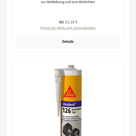
zur Verklebung und zum Abdichten
Regulärer Preis:
Ab
12,18 €
Preise inkl. MwSt. zzgl. Versandkosten
Details