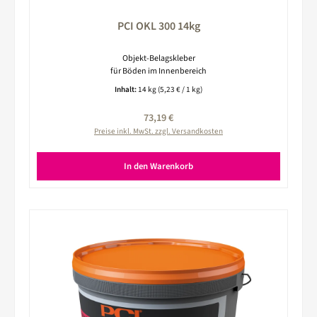
PCI OKL 300 14kg
Objekt-Belagskleber
für Böden im Innenbereich
Inhalt:
14 kg
(5,23 € / 1 kg)
Regulärer Preis:
73,19 €
Preise inkl. MwSt. zzgl. Versandkosten
In den Warenkorb