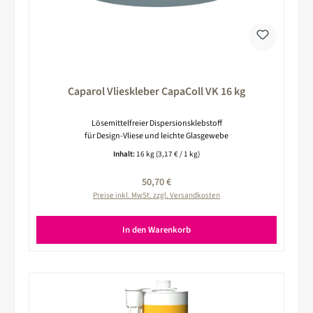
Caparol Vlieskleber CapaColl VK 16 kg
Lösemittelfreier Dispersionsklebstoff
für Design-Vliese und leichte Glasgewebe
Inhalt:
16 kg
(3,17 € / 1 kg)
Regulärer Preis:
50,70 €
Preise inkl. MwSt. zzgl. Versandkosten
In den Warenkorb