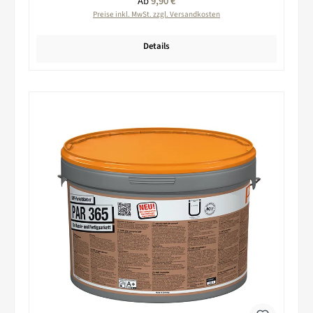
Regulärer Preis:
Ab
9,90 €
Preise inkl. MwSt. zzgl. Versandkosten
Details