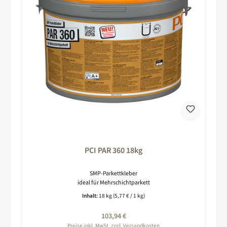
PCI PAR 360 18kg
SMP-Parkettkleber
ideal für Mehrschichtparkett
Inhalt:
18 kg
(5,77 € / 1 kg)
Regulärer Preis:
103,94 €
Preise inkl. MwSt. zzgl. Versandkosten