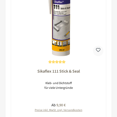
Durchschnittliche Bewertung von 5 von 5 Sternen
Sikaflex 111 Stick & Seal
Kleb- und Dichtstoff
für viele Untergründe
Regulärer Preis:
Ab
9,90 €
Preise inkl. MwSt. zzgl. Versandkosten