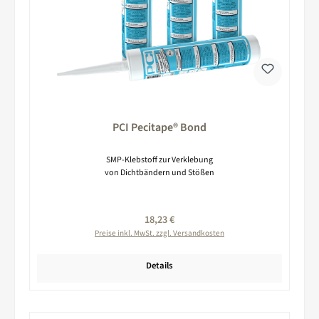
PCI Pecitape® Bond
SMP-Klebstoff zur Verklebung
von Dichtbändern und Stößen
Regulärer Preis:
18,23 €
Preise inkl. MwSt. zzgl. Versandkosten
Details