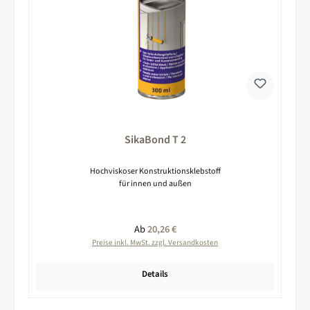
SikaBond T 2
Hochviskoser Konstruktionsklebstoff
für innen und außen
Regulärer Preis:
Ab
20,26 €
Preise inkl. MwSt. zzgl. Versandkosten
Details