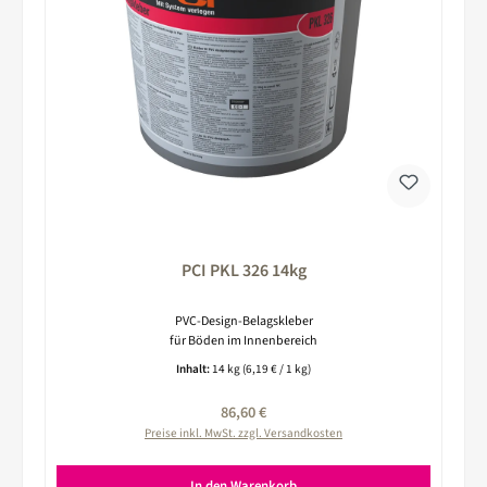
PCI PKL 326 14kg
PVC-Design-Belagskleber
für Böden im Innenbereich
Inhalt:
14 kg
(6,19 € / 1 kg)
Regulärer Preis:
86,60 €
Preise inkl. MwSt. zzgl. Versandkosten
In den Warenkorb