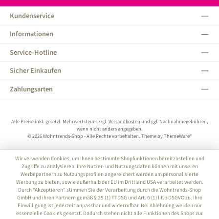
Kundenservice
Informationen
Service-Hotline
Sicher Einkaufen
Zahlungsarten
Alle Preise inkl. gesetzl. Mehrwertsteuer zzgl.
Versandkosten
und ggf. Nachnahmegebühren,
wenn nicht anders angegeben.
© 2026 Wohntrends-Shop - Alle Rechte vorbehalten. Theme by
ThemeWare®
Wir verwenden Cookies, um Ihnen bestimmte Shopfunktionen bereitzustellen und
Zugriffe zu analysieren. Ihre Nutzer- und Nutzungsdaten können mit unseren
Werbepartnern zu Nutzungsprofilen angereichert werden um personalisierte
Werbung zu bieten, sowie außerhalb der EU im Drittland USA verarbeitet werden.
Durch "Akzeptieren" stimmen Sie der Verarbeitung durch die Wohntrends-Shop
GmbH und ihren Partnern gemäß § 25 (1) TTDSG und Art. 6 (1) lit.b DSGVO zu. Ihre
Einwilligung ist jederzeit anpassbar und widerrufbar. Bei Ablehnung werden nur
essenzielle Cookies gesetzt. Dadurch stehen nicht alle Funktionen des Shops zur