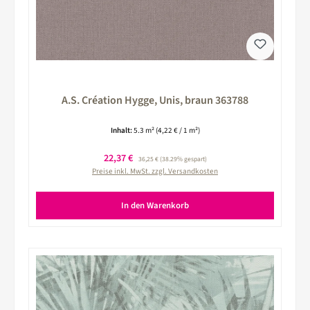
A.S. Création Hygge, Unis, braun 363788
Inhalt:
5.3 m²
(4,22 € / 1 m²)
Verkaufspreis:
22,37 €
Regulärer Preis:
36,25 €
(38.29% gespart)
Preise inkl. MwSt. zzgl. Versandkosten
In den Warenkorb