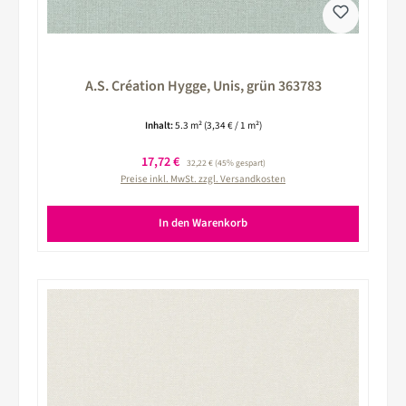
A.S. Création Hygge, Unis, grün 363783
Inhalt:
5.3 m²
(3,34 € / 1 m²)
Verkaufspreis:
17,72 €
Regulärer Preis:
32,22 €
(45% gespart)
Preise inkl. MwSt. zzgl. Versandkosten
In den Warenkorb