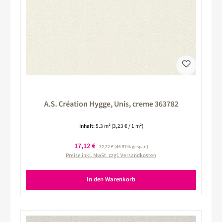
A.S. Création Hygge, Unis, creme 363782
Inhalt:
5.3 m²
(3,23 € / 1 m²)
Verkaufspreis:
17,12 €
Regulärer Preis:
32,22 €
(46.87% gespart)
Preise inkl. MwSt. zzgl. Versandkosten
In den Warenkorb