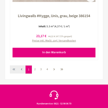
Livingwalls #Hygge, Unis, grau, beige 386154
Inhalt:
5.3 m²
(4,37 € / 1 m²)
Verkaufspreis:
23,17 €
Regulärer Preis:
44,32 €
(47.72% gespart)
Preise inkl. MwSt. zzgl. Versandkosten
In den Warenkorb
Seite
Seite
Seite
Seite
2
3
4
1
Kundenservice: 0621 - 52 98 06 70