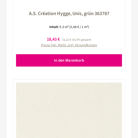
A.S. Création Hygge, Unis, grün 363787
Inhalt:
5.3 m²
(3,48 € / 1 m²)
Verkaufspreis:
18,43 €
Regulärer Preis:
32,22 €
(42.8% gespart)
Preise inkl. MwSt. zzgl. Versandkosten
In den Warenkorb