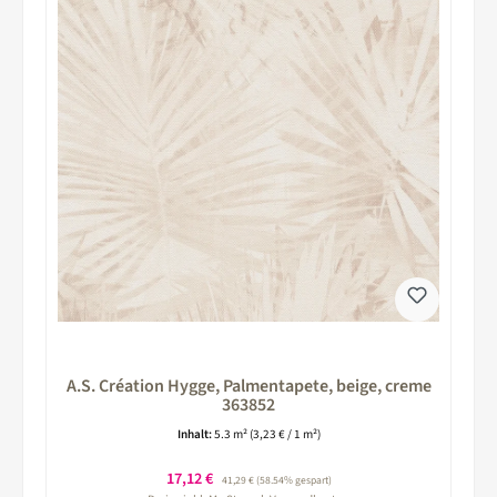
A.S. Création Hygge, Palmentapete, beige, creme
363852
Inhalt:
5.3 m²
(3,23 € / 1 m²)
Verkaufspreis:
17,12 €
Regulärer Preis:
41,29 €
(58.54% gespart)