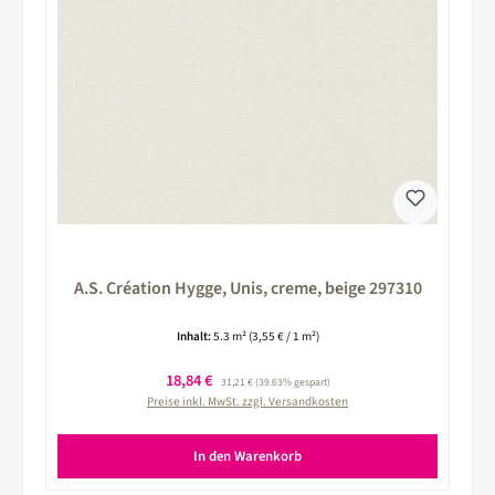
A.S. Création Hygge, Unis, creme, beige 297310
Inhalt:
5.3 m²
(3,55 € / 1 m²)
Verkaufspreis:
18,84 €
Regulärer Preis:
31,21 €
(39.63% gespart)
Preise inkl. MwSt. zzgl. Versandkosten
In den Warenkorb