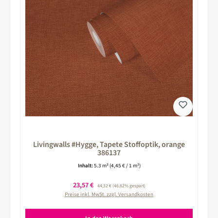
Livingwalls #Hygge, Tapete Stoffoptik, orange
386137
Inhalt:
5.3 m²
(4,45 € / 1 m²)
Verkaufspreis:
23,57 €
Regulärer Preis:
44,32 €
(46.82% gespart)
Preise inkl. MwSt. zzgl. Versandkosten