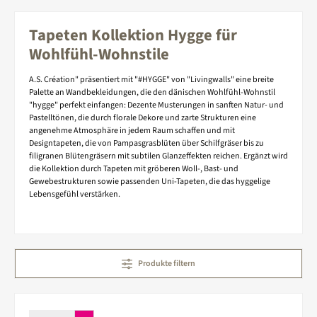
Tapeten Kollektion Hygge für
Wohlfühl-Wohnstile
A.S. Création" präsentiert mit "#HYGGE" von "Livingwalls" eine breite
Palette an Wandbekleidungen, die den dänischen Wohlfühl-Wohnstil
"hygge" perfekt einfangen: Dezente Musterungen in sanften Natur- und
Pastelltönen, die durch florale Dekore und zarte Strukturen eine
angenehme Atmosphäre in jedem Raum schaffen und mit
Designtapeten, die von Pampasgrasblüten über Schilfgräser bis zu
filigranen Blütengräsern mit subtilen Glanzeffekten reichen. Ergänzt wird
die Kollektion durch Tapeten mit gröberen Woll-, Bast- und
Gewebestrukturen sowie passenden Uni-Tapeten, die das hyggelige
Lebensgefühl verstärken.
Produkte filtern