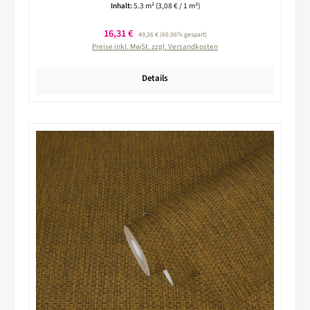
Inhalt:
5.3 m²
(3,08 € / 1 m²)
Verkaufspreis:
16,31 €
Regulärer Preis:
49,36 €
(66.96% gespart)
Preise inkl. MwSt. zzgl. Versandkosten
Details