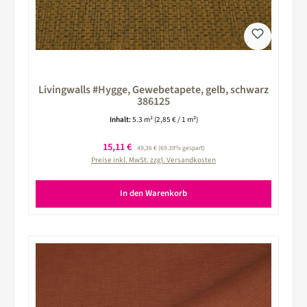
Livingwalls #Hygge, Gewebetapete, gelb, schwarz
386125
Inhalt:
5.3 m²
(2,85 € / 1 m²)
Verkaufspreis:
15,11 €
Regulärer Preis:
49,36 €
(69.39% gespart)
Preise inkl. MwSt. zzgl. Versandkosten
In den Warenkorb