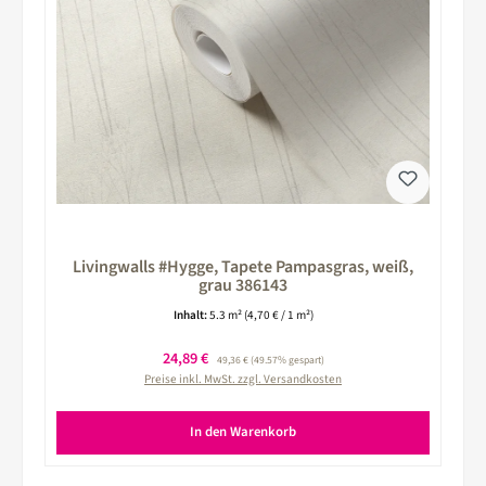
Livingwalls #Hygge, Tapete Pampasgras, weiß,
grau 386143
Inhalt:
5.3 m²
(4,70 € / 1 m²)
Verkaufspreis:
24,89 €
Regulärer Preis:
49,36 €
(49.57% gespart)
Preise inkl. MwSt. zzgl. Versandkosten
In den Warenkorb