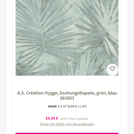
A.S. Création Hygge, Dschungeltapete, grün, blau
363853
Inhalt:
5.3 m²
(3,69 € / 1 m²)
Verkaufspreis:
19,54 €
Regulärer Preis:
36,25 €
(46.1% gespart)
Preise inkl. MwSt. zzgl. Versandkosten