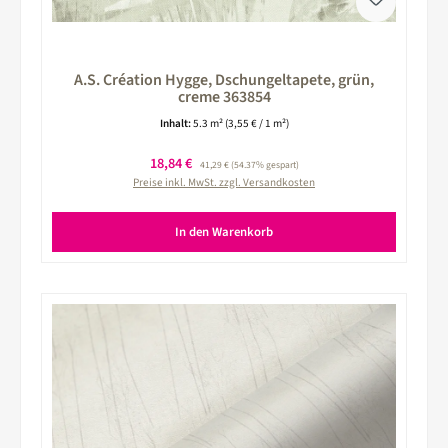
A.S. Création Hygge, Dschungeltapete, grün,
creme 363854
Inhalt:
5.3 m²
(3,55 € / 1 m²)
Verkaufspreis:
18,84 €
Regulärer Preis:
41,29 €
(54.37% gespart)
Preise inkl. MwSt. zzgl. Versandkosten
In den Warenkorb