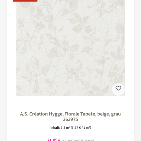
A.S. Création Hygge, Florale Tapete, beige, grau
363975
Inhalt:
5.3 m²
(3,97 € / 1 m²)
Verkaufspreis:
21,05 €
Regulärer Preis:
41,29 €
(49.02% gespart)