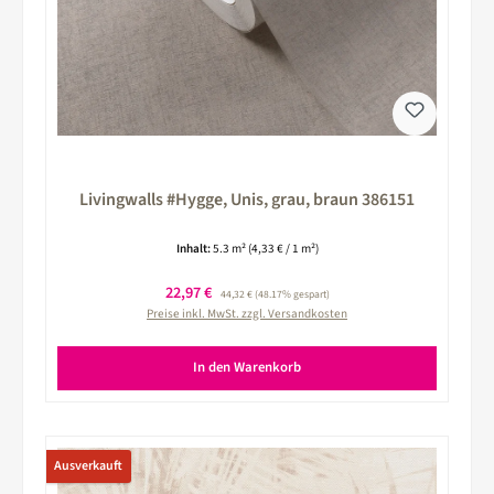
Livingwalls #Hygge, Unis, grau, braun 386151
Inhalt:
5.3 m²
(4,33 € / 1 m²)
Verkaufspreis:
22,97 €
Regulärer Preis:
44,32 €
(48.17% gespart)
Preise inkl. MwSt. zzgl. Versandkosten
In den Warenkorb
Ausverkauft