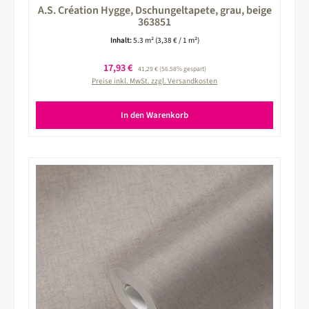
A.S. Création Hygge, Dschungeltapete, grau, beige
363851
Inhalt:
5.3 m²
(3,38 € / 1 m²)
Verkaufspreis:
17,93 €
Regulärer Preis:
41,29 €
(56.58% gespart)
Preise inkl. MwSt. zzgl. Versandkosten
In den Warenkorb