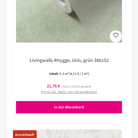
Livingwalls #Hygge, Unis, grün 386152
Inhalt:
5.3 m²
(4,11 € / 1 m²)
Verkaufspreis:
21,76 €
Regulärer Preis:
44,32 €
(50.9% gespart)
Preise inkl. MwSt. zzgl. Versandkosten
In den Warenkorb
Ausverkauft