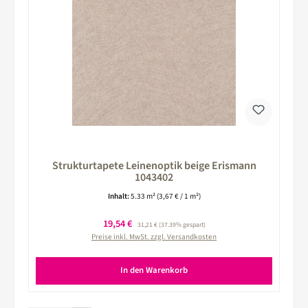
Strukturtapete Leinenoptik beige Erismann
1043402
Inhalt:
5.33 m²
(3,67 € / 1 m²)
Verkaufspreis:
19,54 €
Regulärer Preis:
31,21 €
(37.39% gespart)
Preise inkl. MwSt. zzgl. Versandkosten
In den Warenkorb