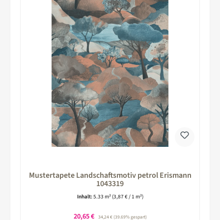
Mustertapete Landschaftsmotiv petrol Erismann
1043319
Inhalt:
5.33 m²
(3,87 € / 1 m²)
Verkaufspreis:
20,65 €
Regulärer Preis:
34,24 €
(39.69% gespart)