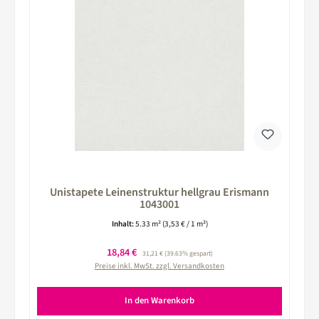
Unistapete Leinenstruktur hellgrau Erismann
1043001
Inhalt:
5.33 m²
(3,53 € / 1 m²)
Verkaufspreis:
18,84 €
Regulärer Preis:
31,21 €
(39.63% gespart)
Preise inkl. MwSt. zzgl. Versandkosten
In den Warenkorb