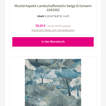
Mustertapete Landschaftsmotiv beige Erismann
1043302
Inhalt:
5.33 m²
(3,87 € / 1 m²)
Verkaufspreis:
20,65 €
Regulärer Preis:
34,24 €
(39.69% gespart)
Preise inkl. MwSt. zzgl. Versandkosten
In den Warenkorb