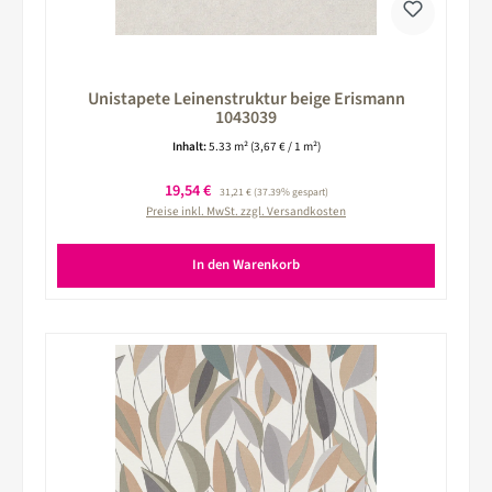
Unistapete Leinenstruktur beige Erismann
1043039
Inhalt:
5.33 m²
(3,67 € / 1 m²)
Verkaufspreis:
19,54 €
Regulärer Preis:
31,21 €
(37.39% gespart)
Preise inkl. MwSt. zzgl. Versandkosten
In den Warenkorb