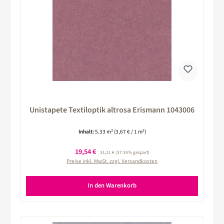
Unistapete Textiloptik altrosa Erismann 1043006
Inhalt:
5.33 m²
(3,67 € / 1 m²)
Verkaufspreis:
19,54 €
Regulärer Preis:
31,21 €
(37.39% gespart)
Preise inkl. MwSt. zzgl. Versandkosten
In den Warenkorb