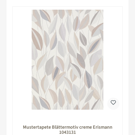
Mustertapete Blättermotiv creme Erismann
1043131