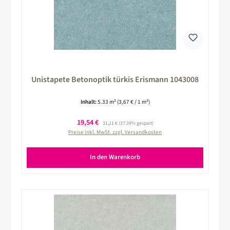
Unistapete Betonoptik türkis Erismann 1043008
Inhalt:
5.33 m²
(3,67 € / 1 m²)
Verkaufspreis:
19,54 €
Regulärer Preis:
31,21 €
(37.39% gespart)
Preise inkl. MwSt. zzgl. Versandkosten
In den Warenkorb