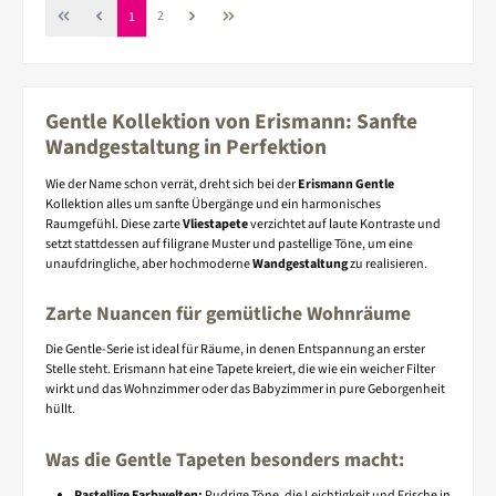
Seite
Seite
2
1
Gentle Kollektion von Erismann: Sanfte
Wandgestaltung in Perfektion
Wie der Name schon verrät, dreht sich bei der
Erismann Gentle
Kollektion alles um sanfte Übergänge und ein harmonisches
Raumgefühl. Diese zarte
Vliestapete
verzichtet auf laute Kontraste und
setzt stattdessen auf filigrane Muster und pastellige Töne, um eine
unaufdringliche, aber hochmoderne
Wandgestaltung
zu realisieren.
Zarte Nuancen für gemütliche Wohnräume
Die Gentle-Serie ist ideal für Räume, in denen Entspannung an erster
Stelle steht. Erismann hat eine Tapete kreiert, die wie ein weicher Filter
wirkt und das Wohnzimmer oder das Babyzimmer in pure Geborgenheit
hüllt.
Was die Gentle Tapeten besonders macht:
Pastellige Farbwelten:
Pudrige Töne, die Leichtigkeit und Frische in