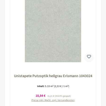
Unistapete Putzoptik hellgrau Erismann 1043024
Inhalt:
5.33 m²
(3,53 € / 1 m²)
Verkaufspreis:
18,84 €
Regulärer Preis:
31,21 €
(39.63% gespart)
Preise inkl. MwSt. zzgl. Versandkosten