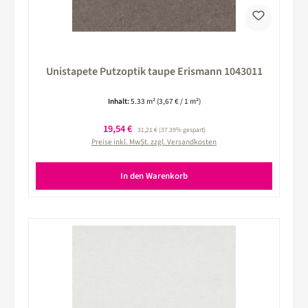
Unistapete Putzoptik taupe Erismann 1043011
Inhalt:
5.33 m²
(3,67 € / 1 m²)
Verkaufspreis:
19,54 €
Regulärer Preis:
31,21 €
(37.39% gespart)
Preise inkl. MwSt. zzgl. Versandkosten
In den Warenkorb