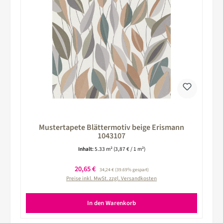
Mustertapete Blättermotiv beige Erismann
1043107
Inhalt:
5.33 m²
(3,87 € / 1 m²)
Verkaufspreis:
20,65 €
Regulärer Preis:
34,24 €
(39.69% gespart)
Preise inkl. MwSt. zzgl. Versandkosten
In den Warenkorb