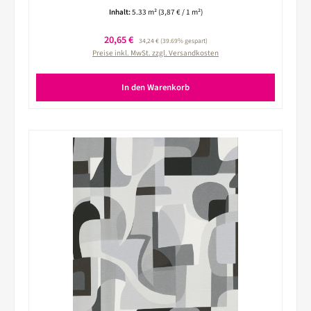
Inhalt:
5.33 m²
(3,87 € / 1 m²)
Verkaufspreis:
20,65 €
Regulärer Preis:
34,24 €
(39.69% gespart)
Preise inkl. MwSt. zzgl. Versandkosten
In den Warenkorb