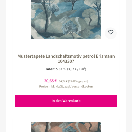
Mustertapete Landschaftsmotiv petrol Erismann
1043307
Inhalt:
5.33 m²
(3,87 € / 1 m²)
Verkaufspreis:
20,65 €
Regulärer Preis:
34,24 €
(39.69% gespart)
Preise inkl. MwSt. zzgl. Versandkosten
In den Warenkorb