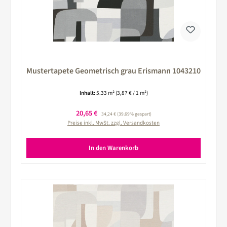
Mustertapete Geometrisch grau Erismann 1043210
Inhalt:
5.33 m²
(3,87 € / 1 m²)
Verkaufspreis:
20,65 €
Regulärer Preis:
34,24 €
(39.69% gespart)
Preise inkl. MwSt. zzgl. Versandkosten
In den Warenkorb