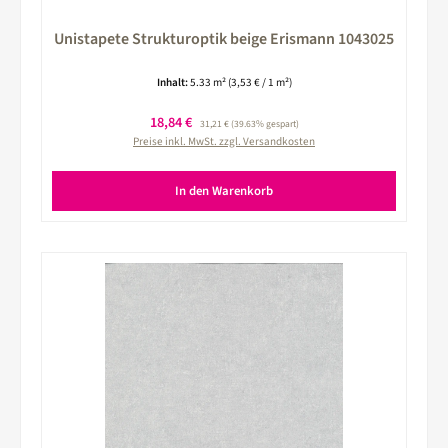
Unistapete Strukturoptik beige Erismann 1043025
Inhalt:
5.33 m²
(3,53 € / 1 m²)
Verkaufspreis:
18,84 €
Regulärer Preis:
31,21 €
(39.63% gespart)
Preise inkl. MwSt. zzgl. Versandkosten
In den Warenkorb