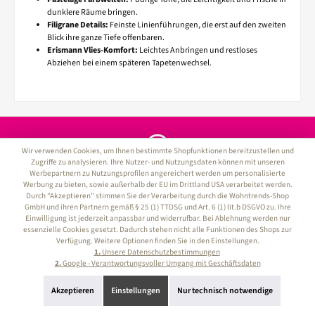
dunklere Räume bringen.
Filigrane Details:
Feinste Linienführungen, die erst auf den zweiten
Blick ihre ganze Tiefe offenbaren.
Erismann Vlies-Komfort:
Leichtes Anbringen und restloses
Abziehen bei einem späteren Tapetenwechsel.
Wir verwenden Cookies, um Ihnen bestimmte Shopfunktionen bereitzustellen und
Zugriffe zu analysieren. Ihre Nutzer- und Nutzungsdaten können mit unseren
Kundenservice: 0621 - 52 98 06 70
Werbepartnern zu Nutzungsprofilen angereichert werden um personalisierte
Werbung zu bieten, sowie außerhalb der EU im Drittland USA verarbeitet werden.
Durch "Akzeptieren" stimmen Sie der Verarbeitung durch die Wohntrends-Shop
Kundenservice
GmbH und ihren Partnern gemäß § 25 (1) TTDSG und Art. 6 (1) lit.b DSGVO zu. Ihre
Einwilligung ist jederzeit anpassbar und widerrufbar. Bei Ablehnung werden nur
essenzielle Cookies gesetzt. Dadurch stehen nicht alle Funktionen des Shops zur
Informationen
Verfügung. Weitere Optionen finden Sie in den Einstellungen.
1.
Unsere Datenschutzbestimmungen
Service-Hotline
2.
Google - Verantwortungsvoller Umgang mit Geschäftsdaten
Sicher Einkaufen
Akzeptieren
Einstellungen
Nur technisch notwendige
Zahlungsarten