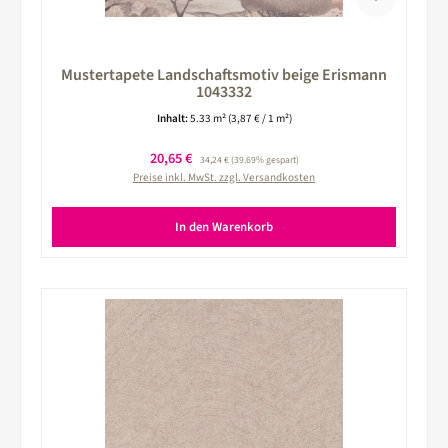
Mustertapete Landschaftsmotiv beige Erismann
1043332
Inhalt:
5.33 m²
(3,87 € / 1 m²)
Verkaufspreis:
20,65 €
Regulärer Preis:
34,24 €
(39.69% gespart)
Preise inkl. MwSt. zzgl. Versandkosten
In den Warenkorb