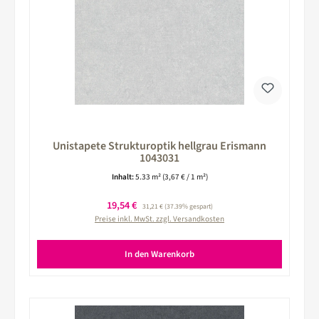
Unistapete Strukturoptik hellgrau Erismann
1043031
Inhalt:
5.33 m²
(3,67 € / 1 m²)
Verkaufspreis:
19,54 €
Regulärer Preis:
31,21 €
(37.39% gespart)
Preise inkl. MwSt. zzgl. Versandkosten
In den Warenkorb