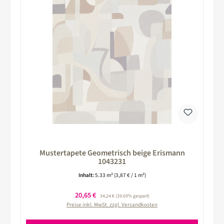
Mustertapete Geometrisch beige Erismann
1043231
Inhalt:
5.33 m²
(3,87 € / 1 m²)
Verkaufspreis:
20,65 €
Regulärer Preis:
34,24 €
(39.69% gespart)
Preise inkl. MwSt. zzgl. Versandkosten