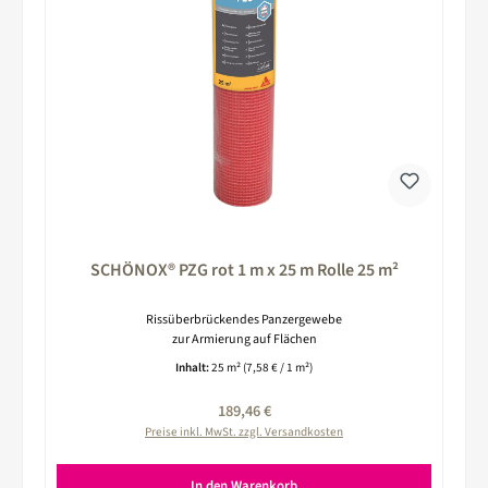
SCHÖNOX® PZG rot 1 m x 25 m Rolle 25 m²
Rissüberbrückendes Panzergewebe
zur Armierung auf Flächen
Inhalt:
25 m²
(7,58 € / 1 m²)
Regulärer Preis:
189,46 €
Preise inkl. MwSt. zzgl. Versandkosten
In den Warenkorb