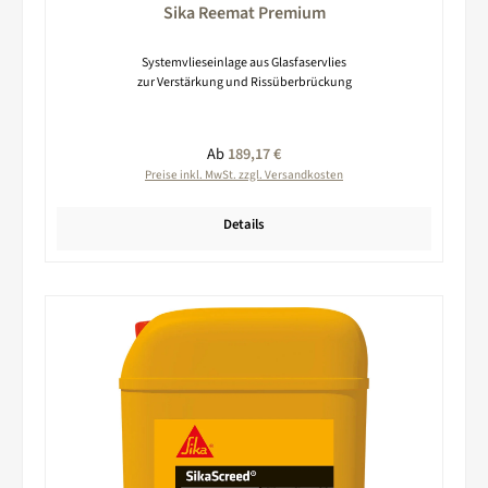
Sika Reemat Premium
Systemvlieseinlage aus Glasfaservlies
zur Verstärkung und Rissüberbrückung
Regulärer Preis:
Ab
189,17 €
Preise inkl. MwSt. zzgl. Versandkosten
Details