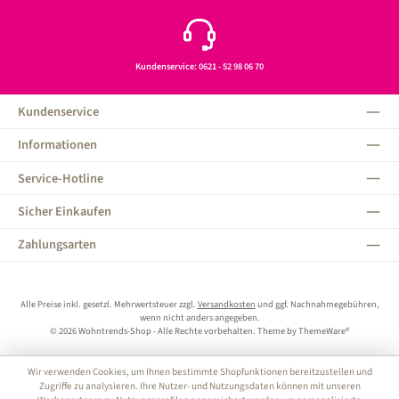
Kundenservice: 0621 - 52 98 06 70
Kundenservice
Informationen
Service-Hotline
Sicher Einkaufen
Zahlungsarten
Alle Preise inkl. gesetzl. Mehrwertsteuer zzgl.
Versandkosten
und ggf. Nachnahmegebühren,
wenn nicht anders angegeben.
© 2026 Wohntrends-Shop - Alle Rechte vorbehalten. Theme by
ThemeWare®
Wir verwenden Cookies, um Ihnen bestimmte Shopfunktionen bereitzustellen und
Zugriffe zu analysieren. Ihre Nutzer- und Nutzungsdaten können mit unseren