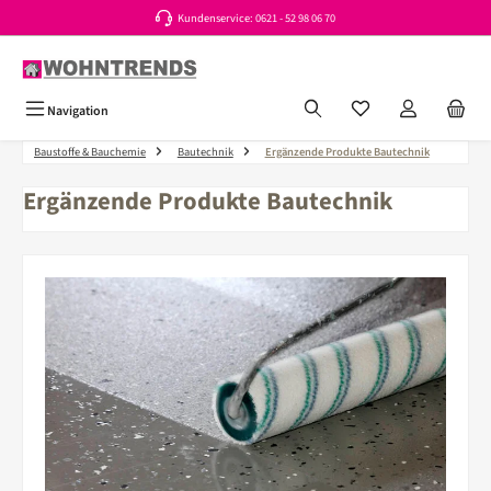
Kundenservice: 0621 - 52 98 06 70
Zum Hauptinhalt springen
Du hast 0 Produkte a
Navigation
Baustoffe & Bauchemie
Bautechnik
Ergänzende Produkte Bautechnik
Ergänzende Produkte Bautechnik