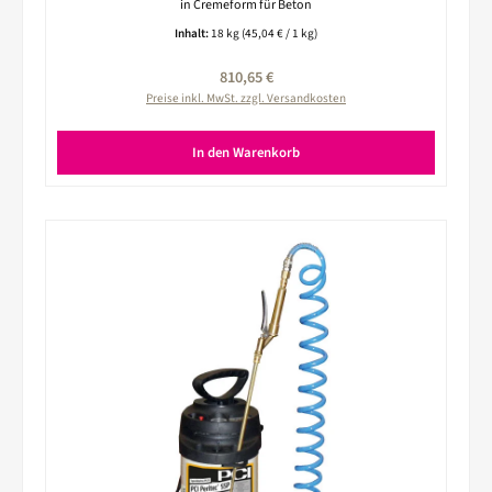
in Cremeform für Beton
Inhalt:
18 kg
(45,04 € / 1 kg)
Regulärer Preis:
810,65 €
Preise inkl. MwSt. zzgl. Versandkosten
In den Warenkorb