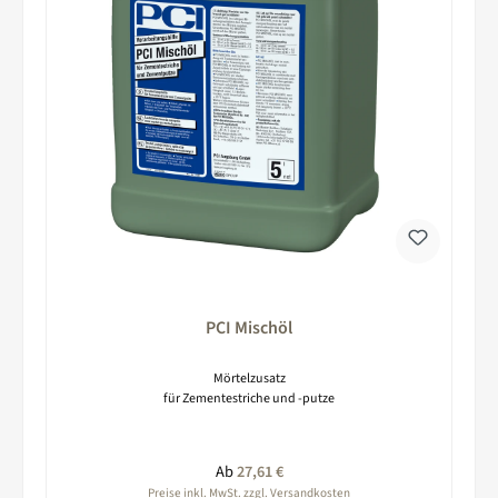
PCI Mischöl
Mörtelzusatz
für Zementestriche und -putze
Regulärer Preis:
Ab
27,61 €
Preise inkl. MwSt. zzgl. Versandkosten