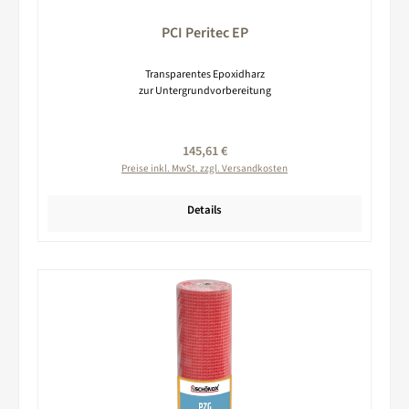
PCI Peritec EP
Transparentes Epoxidharz
zur Untergrundvorbereitung
Regulärer Preis:
145,61 €
Preise inkl. MwSt. zzgl. Versandkosten
Details