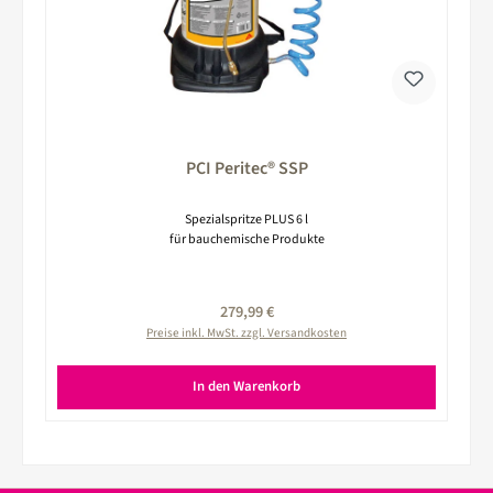
PCI Peritec® SSP
Spezialspritze PLUS 6 l
für bauchemische Produkte
Regulärer Preis:
279,99 €
Preise inkl. MwSt. zzgl. Versandkosten
In den Warenkorb