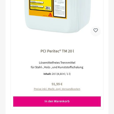
PCI Peritec® TM 20 l
Lösemittelfreies Trennmittel
für Stahl-, Holz-, und Kunststoffschalung
Inhalt:
20 l
(4,60 € / 1 l)
Regulärer Preis:
91,99 €
Preise inkl. MwSt. zzgl. Versandkosten
In den Warenkorb