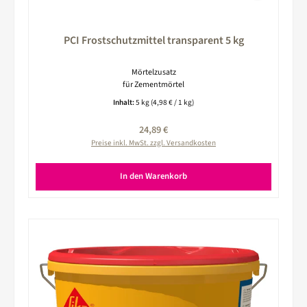
PCI Frostschutzmittel transparent 5 kg
Mörtelzusatz
für Zementmörtel
Inhalt:
5 kg
(4,98 € / 1 kg)
Regulärer Preis:
24,89 €
Preise inkl. MwSt. zzgl. Versandkosten
In den Warenkorb