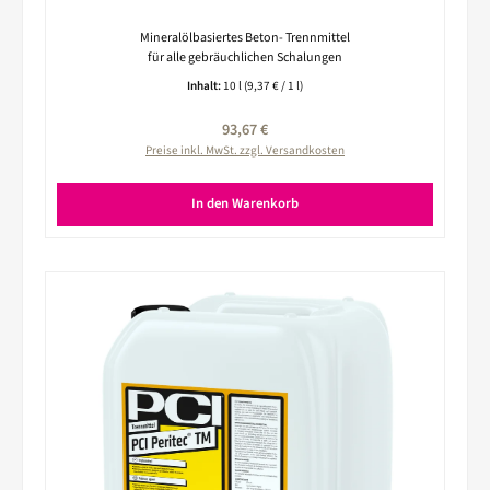
Mineralölbasiertes Beton- Trennmittel
für alle gebräuchlichen Schalungen
Inhalt:
10 l
(9,37 € / 1 l)
Regulärer Preis:
93,67 €
Preise inkl. MwSt. zzgl. Versandkosten
In den Warenkorb