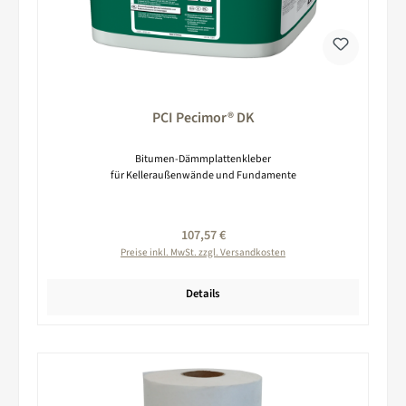
PCI Pecimor® DK
Bitumen-Dämmplattenkleber
für Kelleraußenwände und Fundamente
Regulärer Preis:
107,57 €
Preise inkl. MwSt. zzgl. Versandkosten
Details