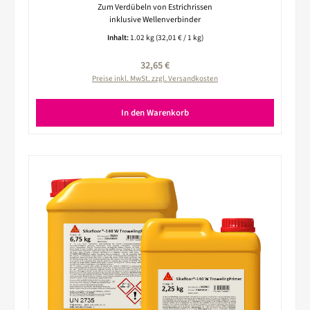
Zum Verdübeln von Estrichrissen
inklusive Wellenverbinder
Inhalt:
1.02 kg
(32,01 € / 1 kg)
Regulärer Preis:
32,65 €
Preise inkl. MwSt. zzgl. Versandkosten
In den Warenkorb