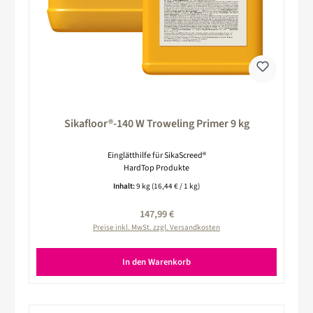
Sikafloor®-140 W Troweling Primer 9 kg
Einglätthilfe für SikaScreed®
HardTop Produkte
Inhalt:
9 kg
(16,44 € / 1 kg)
Regulärer Preis:
147,99 €
Preise inkl. MwSt. zzgl. Versandkosten
In den Warenkorb