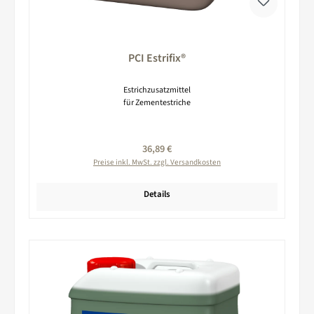
PCI Estrifix®
Estrichzusatzmittel
für Zementestriche
Regulärer Preis:
36,89 €
Preise inkl. MwSt. zzgl. Versandkosten
Details