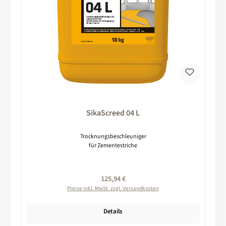
SikaScreed 04 L
Trocknungsbeschleuniger
für Zementestriche
Regulärer Preis:
125,94 €
Preise inkl. MwSt. zzgl. Versandkosten
Details