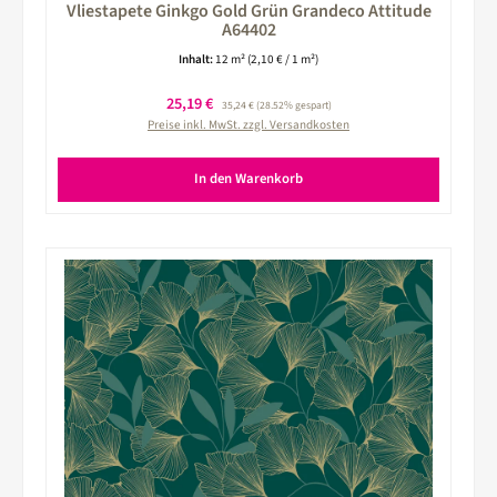
Vliestapete Ginkgo Gold Grün Grandeco Attitude
A64402
Inhalt:
12 m²
(2,10 € / 1 m²)
Verkaufspreis:
25,19 €
Regulärer Preis:
35,24 €
(28.52% gespart)
Preise inkl. MwSt. zzgl. Versandkosten
In den Warenkorb