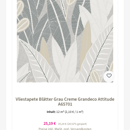
Vliestapete Blätter Grau Creme Grandeco Attitude
A65701
Inhalt:
12 m²
(2,10 € / 1 m²)
Verkaufspreis:
25,19 €
Regulärer Preis:
35,24 €
(28.52% gespart)
Preise inkl. MwSt. zzgl. Versandkosten