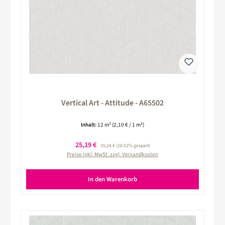
Vertical Art - Attitude - A65502
Inhalt:
12 m²
(2,10 € / 1 m²)
Verkaufspreis:
25,19 €
Regulärer Preis:
35,24 €
(28.52% gespart)
Preise inkl. MwSt. zzgl. Versandkosten
In den Warenkorb