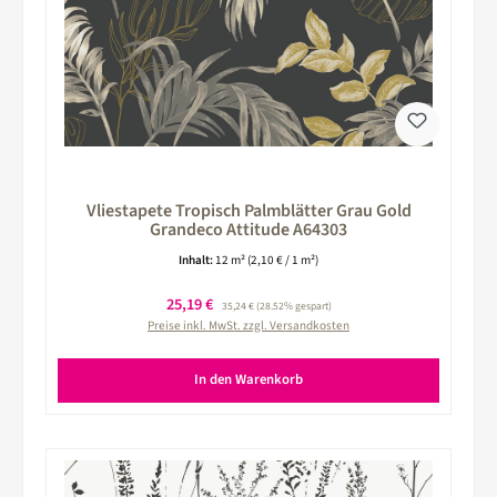
Vliestapete Tropisch Palmblätter Grau Gold
Grandeco Attitude A64303
Inhalt:
12 m²
(2,10 € / 1 m²)
Verkaufspreis:
25,19 €
Regulärer Preis:
35,24 €
(28.52% gespart)
Preise inkl. MwSt. zzgl. Versandkosten
In den Warenkorb