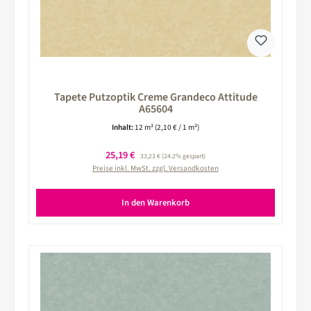
Tapete Putzoptik Creme Grandeco Attitude
A65604
Inhalt:
12 m²
(2,10 € / 1 m²)
Verkaufspreis:
25,19 €
Regulärer Preis:
33,23 €
(24.2% gespart)
Preise inkl. MwSt. zzgl. Versandkosten
In den Warenkorb