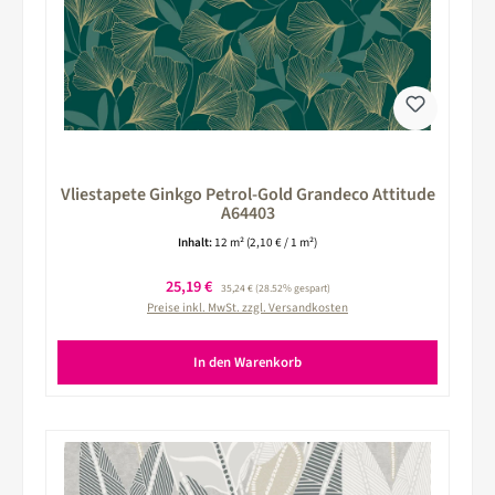
Vliestapete Ginkgo Petrol-Gold Grandeco Attitude
A64403
Inhalt:
12 m²
(2,10 € / 1 m²)
Verkaufspreis:
25,19 €
Regulärer Preis:
35,24 €
(28.52% gespart)
Preise inkl. MwSt. zzgl. Versandkosten
In den Warenkorb