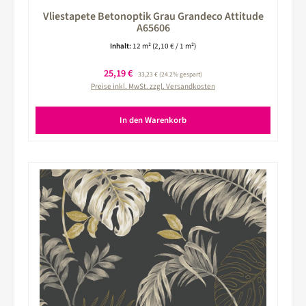
Vliestapete Betonoptik Grau Grandeco Attitude
A65606
Inhalt:
12 m²
(2,10 € / 1 m²)
Verkaufspreis:
25,19 €
Regulärer Preis:
33,23 €
(24.2% gespart)
Preise inkl. MwSt. zzgl. Versandkosten
In den Warenkorb