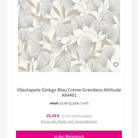
Vliestapete Ginkgo Blau Creme Grandeco Attitude
A64401
Inhalt:
12 m²
(2,10 € / 1 m²)
Verkaufspreis:
25,19 €
Regulärer Preis:
35,24 €
(28.52% gespart)
Preise inkl. MwSt. zzgl. Versandkosten
In den Warenkorb