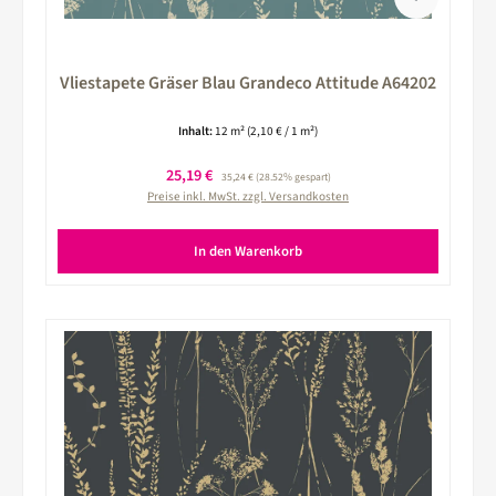
Vliestapete Gräser Blau Grandeco Attitude A64202
Inhalt:
12 m²
(2,10 € / 1 m²)
Verkaufspreis:
25,19 €
Regulärer Preis:
35,24 €
(28.52% gespart)
Preise inkl. MwSt. zzgl. Versandkosten
In den Warenkorb