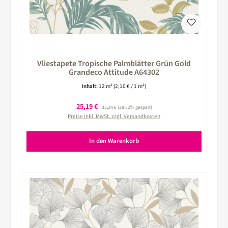
Vliestapete Tropische Palmblätter Grün Gold
Grandeco Attitude A64302
Inhalt:
12 m²
(2,10 € / 1 m²)
Verkaufspreis:
25,19 €
Regulärer Preis:
35,24 €
(28.52% gespart)
Preise inkl. MwSt. zzgl. Versandkosten
In den Warenkorb