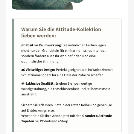
Warum Sie die Attitude-Kollektion
lieben werden:
🌿
Positive Raumwirkung:
Die natürlichen Farben legen
nicht nur den Grundstein für ein harmonisches Interieur,
sondern fördern auch Ihr Wohlbefinden und eine
optimistische Stimmung.
🛋️
Vielseitiges Design:
Perfekt geeignet, um im Wohnzimmer,
Schlafzimmer oder Flur eine Oase der Ruhe zu schaffen.
💎
Exklusive Qualität:
Erleben Sie hochwertige
Wandgestaltung, die Entschlossenheit und Stilbewusstsein
ausstrahlt.
Sichern Sie sich Ihren Platz in der ersten Reihe und gehen Sie
auf Entdeckungsreise.
Verwandeln Sie Ihre Wände jetzt mit den
Grandeco Attitude
Tapeten
bei Wohntrends-Shop.