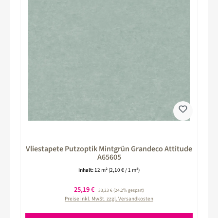
Vliestapete Putzoptik Mintgrün Grandeco Attitude
A65605
Inhalt:
12 m²
(2,10 € / 1 m²)
Verkaufspreis:
25,19 €
Regulärer Preis:
33,23 €
(24.2% gespart)
Preise inkl. MwSt. zzgl. Versandkosten