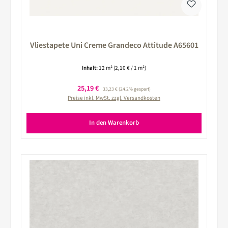
Vliestapete Uni Creme Grandeco Attitude A65601
Inhalt:
12 m²
(2,10 € / 1 m²)
Verkaufspreis:
25,19 €
Regulärer Preis:
33,23 €
(24.2% gespart)
Preise inkl. MwSt. zzgl. Versandkosten
In den Warenkorb