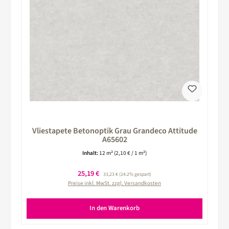
Vliestapete Betonoptik Grau Grandeco Attitude
A65602
Inhalt:
12 m²
(2,10 € / 1 m²)
Verkaufspreis:
25,19 €
Regulärer Preis:
33,23 €
(24.2% gespart)
Preise inkl. MwSt. zzgl. Versandkosten
In den Warenkorb