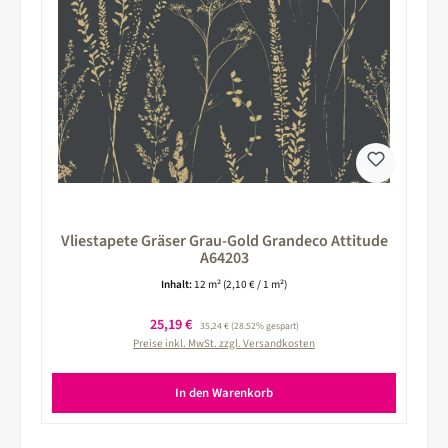
Vliestapete Gräser Grau-Gold Grandeco Attitude
A64203
Inhalt:
12 m²
(2,10 € / 1 m²)
Verkaufspreis:
25,19 €
Regulärer Preis:
35,24 €
(28.52% gespart)
Preise inkl. MwSt. zzgl. Versandkosten
In den Warenkorb