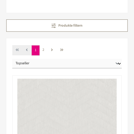
Produkte filtern
Seite
Seite
2
1