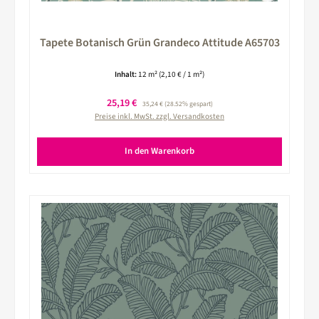
Tapete Botanisch Grün Grandeco Attitude A65703
Inhalt:
12 m²
(2,10 € / 1 m²)
Verkaufspreis:
25,19 €
Regulärer Preis:
35,24 €
(28.52% gespart)
Preise inkl. MwSt. zzgl. Versandkosten
In den Warenkorb