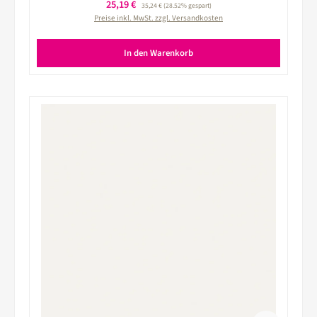
Verkaufspreis:
25,19 €
Regulärer Preis:
35,24 €
(28.52% gespart)
Preise inkl. MwSt. zzgl. Versandkosten
In den Warenkorb