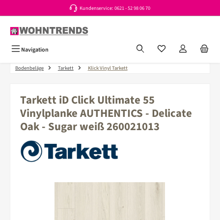
Kundenservice: 0621 - 52 98 06 70
Zum Hauptinhalt springen
Du hast 0 Produkte a
Navigation
Bodenbeläge
Tarkett
Klick Vinyl Tarkett
Tarkett iD Click Ultimate 55
Vinylplanke AUTHENTICS - Delicate
Oak - Sugar weiß 260021013
Bildergalerie überspringen