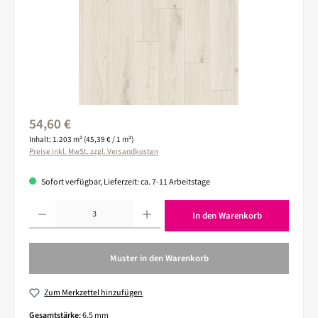
Regulärer Preis:
54,60 €
Inhalt:
1.203 m²
(45,39 € / 1 m²)
Preise inkl. MwSt. zzgl. Versandkosten
Sofort verfügbar, Lieferzeit: ca. 7-11 Arbeitstage
Produkt Anzahl: Gib den gewünschten Wert ein oder benutze die Schaltflächen um die 
In den Warenkorb
Muster in den Warenkorb
Zum Merkzettel hinzufügen
Gesamtstärke:
6,5 mm