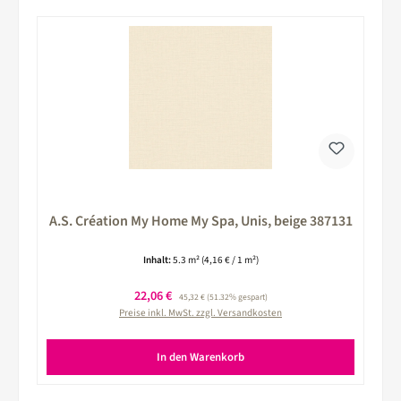
A.S. Création My Home My Spa, Unis, beige 387131
Inhalt:
5.3 m²
(4,16 € / 1 m²)
Verkaufspreis:
22,06 €
Regulärer Preis:
45,32 €
(51.32% gespart)
Preise inkl. MwSt. zzgl. Versandkosten
In den Warenkorb