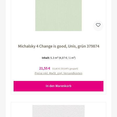
Michalsky 4 Change is good, Unis, grün 379874
Inhalt:
5.3 m²
(4,07 € / 1 m²)
Verkaufspreis:
21,55 €
Regulärer Preis:
53,40 €
(59.64% gespart)
Preise inkl. MwSt. zzgl. Versandkosten
In den Warenkorb