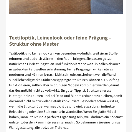
Textiloptik, Leinenlook oder feine Prägung –
Struktur ohne Muster
Textiloptik und Leinenlook wirken besonders wohnlich, weil sie an Stoffe
erinnern und dadurch Wärme in den Raum bringen. Sie passen gut zu
natürlichen Einrichtungsstilen und funktionieren sowohl in hellen als auch
in gedeckten Farbwelten sehr stimmig. Feine Prägungen wirken etwas
moderner und können je nach Licht sehr edel erscheinen, weil die Wand
subtil lebendig wirkt. Stärker ausgeprägte Strukturen können als Blickfang
funktionieren, sollten aber mit ruhigen Möbeln kombiniert werden, damit
das Gesamtbild nicht zu voll wirkt. Ein guter Tipp ist, Struktur eher als
Hintergrund zu nutzen und bei Deko und Bildern reduziert zu bleiben, damit
die Wand nicht mit zu vielen Details konkurriert. Besonders schön wirkt es,
wenn die Struktur über warmes Licht betont wird, etwa durch indirekte
Beleuchtung oder eine Stehleuchte in Wandnähe. Wenn Sie glatte Möbel
haben, kann Struktur die perfekte Ergänzung sein, weil dadurch ein Kontrast
entsteht, der den Raum interessanter macht. So bekommen Sie eine ruhige
Wandgestaltung, die trotzdem Tiefe hat.