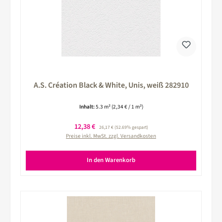
A.S. Création Black & White, Unis, weiß 282910
Inhalt:
5.3 m²
(2,34 € / 1 m²)
Verkaufspreis:
12,38 €
Regulärer Preis:
26,17 €
(52.69% gespart)
Preise inkl. MwSt. zzgl. Versandkosten
In den Warenkorb