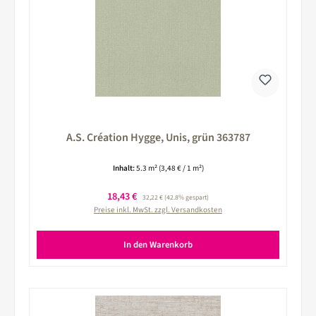
A.S. Création Hygge, Unis, grün 363787
Inhalt:
5.3 m²
(3,48 € / 1 m²)
Verkaufspreis:
18,43 €
Regulärer Preis:
32,22 €
(42.8% gespart)
Preise inkl. MwSt. zzgl. Versandkosten
In den Warenkorb