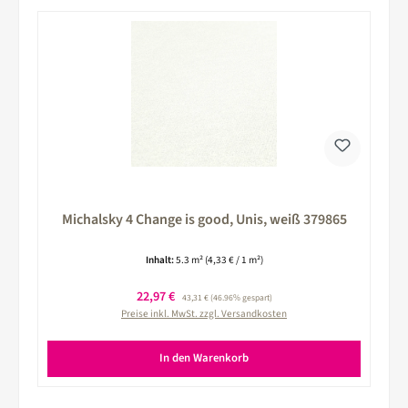
Michalsky 4 Change is good, Unis, weiß 379865
Inhalt:
5.3 m²
(4,33 € / 1 m²)
Verkaufspreis:
22,97 €
Regulärer Preis:
43,31 €
(46.96% gespart)
Preise inkl. MwSt. zzgl. Versandkosten
In den Warenkorb