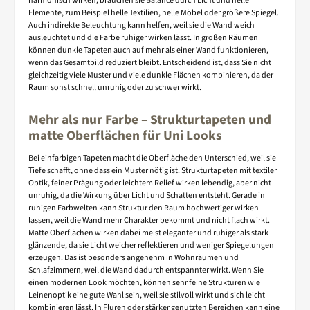
harmonisch wirken, brauchen sie Balance durch Licht und helle
Elemente, zum Beispiel helle Textilien, helle Möbel oder größere Spiegel.
Auch indirekte Beleuchtung kann helfen, weil sie die Wand weich
ausleuchtet und die Farbe ruhiger wirken lässt. In großen Räumen
können dunkle Tapeten auch auf mehr als einer Wand funktionieren,
wenn das Gesamtbild reduziert bleibt. Entscheidend ist, dass Sie nicht
gleichzeitig viele Muster und viele dunkle Flächen kombinieren, da der
Raum sonst schnell unruhig oder zu schwer wirkt.
Mehr als nur Farbe – Strukturtapeten und
matte Oberflächen für Uni Looks
Bei einfarbigen Tapeten macht die Oberfläche den Unterschied, weil sie
Tiefe schafft, ohne dass ein Muster nötig ist. Strukturtapeten mit textiler
Optik, feiner Prägung oder leichtem Relief wirken lebendig, aber nicht
unruhig, da die Wirkung über Licht und Schatten entsteht. Gerade in
ruhigen Farbwelten kann Struktur den Raum hochwertiger wirken
lassen, weil die Wand mehr Charakter bekommt und nicht flach wirkt.
Matte Oberflächen wirken dabei meist eleganter und ruhiger als stark
glänzende, da sie Licht weicher reflektieren und weniger Spiegelungen
erzeugen. Das ist besonders angenehm in Wohnräumen und
Schlafzimmern, weil die Wand dadurch entspannter wirkt. Wenn Sie
einen modernen Look möchten, können sehr feine Strukturen wie
Leinenoptik eine gute Wahl sein, weil sie stilvoll wirkt und sich leicht
kombinieren lässt. In Fluren oder stärker genutzten Bereichen kann eine