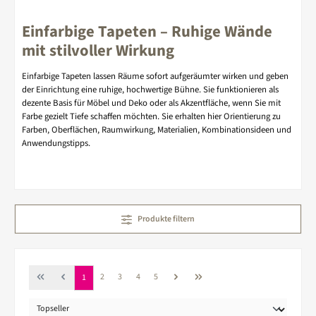
Einfarbige Tapeten – Ruhige Wände
mit stilvoller Wirkung
Einfarbige Tapeten lassen Räume sofort aufgeräumter wirken und geben
der Einrichtung eine ruhige, hochwertige Bühne. Sie funktionieren als
dezente Basis für Möbel und Deko oder als Akzentfläche, wenn Sie mit
Farbe gezielt Tiefe schaffen möchten. Sie erhalten hier Orientierung zu
Farben, Oberflächen, Raumwirkung, Materialien, Kombinationsideen und
Anwendungstipps.
Produkte filtern
Seite
Seite
Seite
Seite
Seite
2
3
4
5
1