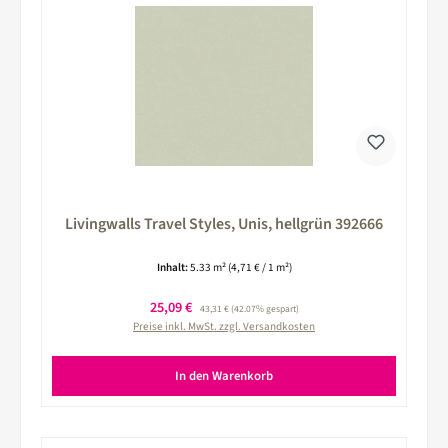
Livingwalls Travel Styles, Unis, hellgrün 392666
Inhalt:
5.33 m²
(4,71 € / 1 m²)
Verkaufspreis:
25,09 €
Regulärer Preis:
43,31 €
(42.07% gespart)
Preise inkl. MwSt. zzgl. Versandkosten
In den Warenkorb