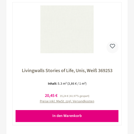
Livingwalls Stories of Life, Unis, Weiß 369253
Inhalt:
5.3 m²
(3,86 € / 1 m²)
Verkaufspreis:
20,45 €
Regulärer Preis:
35,24 €
(41.97% gespart)
Preise inkl. MwSt. zzgl. Versandkosten
In den Warenkorb