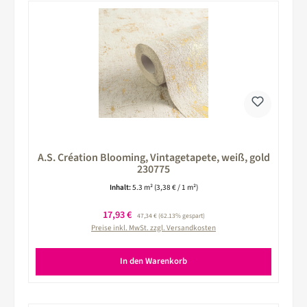
A.S. Création Blooming, Vintagetapete, weiß, gold
230775
Inhalt:
5.3 m²
(3,38 € / 1 m²)
Verkaufspreis:
17,93 €
Regulärer Preis:
47,34 €
(62.13% gespart)
Preise inkl. MwSt. zzgl. Versandkosten
In den Warenkorb