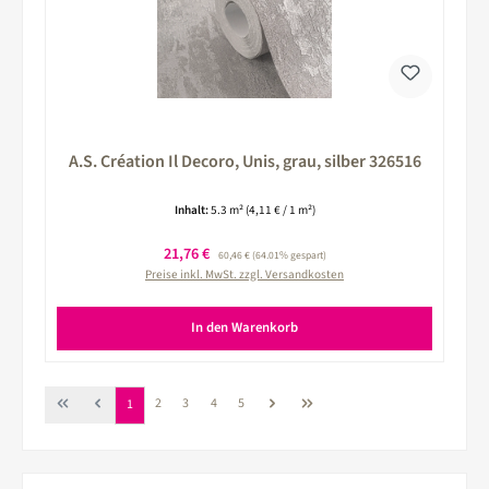
A.S. Création Il Decoro, Unis, grau, silber 326516
Inhalt:
5.3 m²
(4,11 € / 1 m²)
Verkaufspreis:
21,76 €
Regulärer Preis:
60,46 €
(64.01% gespart)
Preise inkl. MwSt. zzgl. Versandkosten
In den Warenkorb
Seite
Seite
Seite
Seite
Seite
2
3
4
5
1