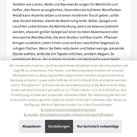
Textilien wie Leinen, Wolle und Baumwolle sorgen für Weichheit und
helfen, den Raum auszugleichen, besonders bei kühleren Wandfarben.
Metall kann Akzente setzen und einen modernen Touch geben, sollte
aber dosiert bleiben, damit die Wand ruhig wirkt. Bilder, Spiegel und
Leuchten unterstützen die Wandwirkung, wenn sie bewusst platziert
werden, etwa ein großer Spiegel auf einer dunklen Akzentwand oder
eine warme Wandleuchte, die eine Struktur sichtbar macht. Pflanzen
bringen zusätzlich Leben hinein und sind ein natürlicher Gegenpol zu
ruhigen Flächen. Wenn Sie Deko reduzieren und lieber wenige, passende
Stücke wählen, wirkt die Uni Tapete nicht leer, sondern elegant. So
entsteht ein Raum, der aufgeräumt wirkt und gleichzeitig warm bleibt.
Wir verwenden Cookies, um Ihnen bestimmte Shopfunktionen bereitzustellen und
Zugriffe zu analysieren. Ihre Nutzer- und Nutzungsdaten können mit unseren
Einfarbige Tapeten nach Raum –
Werbepartnern zu Nutzungsprofilen angereichert werden um personalisierte
Wohnzimmer, Schlafzimmer, Flur, Küche
Werbung zu bieten, sowie außerhalb der EU im Drittland USA verarbeitet werden.
Durch "Akzeptieren" stimmen Sie der Verarbeitung durch die Wohntrends-Shop
und Bad
GmbH und ihren Partnern gemäß § 25 (1) TTDSG und Art. 6 (1) lit.b DSGVO zu. Ihre
Einwilligung ist jederzeit anpassbar und widerrufbar. Bei Ablehnung werden nur
Im Wohnzimmer sind einfarbige Tapeten eine starke Basis, weil sie Möbel
essenzielle Cookies gesetzt. Dadurch stehen nicht alle Funktionen des Shops zur
und Dekoration wirken lassen und sich leicht an unterschiedliche Stile
Verfügung. Weitere Optionen finden Sie in den Einstellungen.
anpassen. Helle Nuancen wirken offen und freundlich, während
1.
Unsere Datenschutzbestimmungen
gedeckte Farben dem Raum mehr Ruhe geben können, ohne schwer zu
2.
Google - Verantwortungsvoller Umgang mit Geschäftsdaten
wirken. Im Schlafzimmer passen weiche, warme Töne besonders gut,
weil sie beruhigend wirken und den Raum gemütlicher machen, gerade
Akzeptieren
Einstellungen
Nur technisch notwendige
in Kombination mit textilen Oberflächen. Im Flur sind robuste und
pflegeleichte Qualitäten sinnvoll, da der Bereich stärker beansprucht