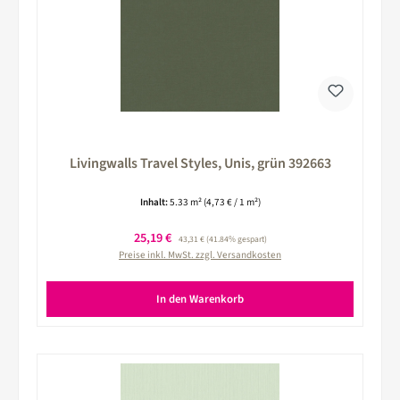
Livingwalls Travel Styles, Unis, grün 392663
Inhalt:
5.33 m²
(4,73 € / 1 m²)
Verkaufspreis:
25,19 €
Regulärer Preis:
43,31 €
(41.84% gespart)
Preise inkl. MwSt. zzgl. Versandkosten
In den Warenkorb