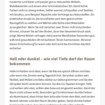
moderner und klarer und passen gut zu reduzierten Möbeln,
Metallakzenten und einem eher minimalistischen Stil. Damit kühle
Farben nicht zu streng wirken, helfen warme Lichtquellen und Textilien
mit Struktur, zum Beispiel Teppiche oder Vorhänge aus Naturstoffen. Ein
praktischer Ansatz ist, die Grundfarbe nach dem gewünschten
Raumgefühl zu wählen und Wärme oder Kühle über Materialien
auszugleichen. Wenn Sie sich zwischen zwei Tönen nicht entscheiden
können, schauen Sie auf den Boden, da er den Gesamteindruck stark
prägt. Warme Böden vertragen meist warme Wandfarben besonders gut,
während graue Böden oft mit kühleren Tönen harmonieren. Mit einer
klaren Entscheidung für warm oder kühl wird das Einrichten deutlich
einfacher.
Hell oder dunkel – wie viel Tiefe darf der Raum
bekommen
Helle Unifarben sind ideal, wenn Sie Räume optisch öffnen möchten
oder wenn das Zimmer wenig Tageslicht hat. Sie wirken zudem sehr
flexibel, weil Möbel und Deko stärker zur Geltung kommen und Sie den
Stil später leicht verändern können. Dunkle Uni Tapeten bringen Tiefe
und wirken sehr edel, sollten aber bewusst eingesetzt werden, damit der
Raum nicht schwer wirkt. Besonders gut funktionieren dunkle Farben
als Akzentwand, etwa hinter dem Sofa oder hinter dem Bett, weil sie den
Bereich rahmen und dem Raum Struktur geben. Damit dunkle Farben