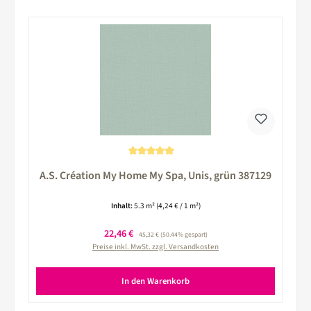
Durchschnittliche Bewertung von 5 von 5 Sternen
A.S. Création My Home My Spa, Unis, grün 387129
Inhalt:
5.3 m²
(4,24 € / 1 m²)
Verkaufspreis:
22,46 €
Regulärer Preis:
45,32 €
(50.44% gespart)
Preise inkl. MwSt. zzgl. Versandkosten
In den Warenkorb