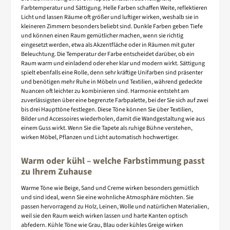
Farbtemperatur und Sättigung. Helle Farben schaffen Weite, reflektieren
Licht und lassen Räume oft größer und luftiger wirken, weshalb sie in
kleineren Zimmern besonders beliebt sind. Dunkle Farben geben Tiefe
und können einen Raum gemütlicher machen, wenn sie richtig
eingesetzt werden, etwa als Akzentfläche oder in Räumen mit guter
Beleuchtung. Die Temperatur der Farbe entscheidet darüber, ob ein
Raum warm und einladend oder eher klar und modern wirkt. Sättigung
spielt ebenfalls eine Rolle, denn sehr kräftige Unifarben sind präsenter
und benötigen mehr Ruhe in Möbeln und Textilien, während gedeckte
Nuancen oft leichter zu kombinieren sind. Harmonie entsteht am
zuverlässigsten über eine begrenzte Farbpalette, bei der Sie sich auf zwei
bis drei Haupttöne festlegen. Diese Töne können Sie über Textilien,
Bilder und Accessoires wiederholen, damit die Wandgestaltung wie aus
einem Guss wirkt. Wenn Sie die Tapete als ruhige Bühne verstehen,
wirken Möbel, Pflanzen und Licht automatisch hochwertiger.
Warm oder kühl – welche Farbstimmung passt
zu Ihrem Zuhause
Warme Töne wie Beige, Sand und Creme wirken besonders gemütlich
und sind ideal, wenn Sie eine wohnliche Atmosphäre möchten. Sie
passen hervorragend zu Holz, Leinen, Wolle und natürlichen Materialien,
weil sie den Raum weich wirken lassen und harte Kanten optisch
abfedern. Kühle Töne wie Grau, Blau oder kühles Greige wirken