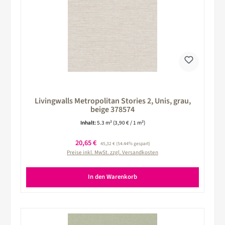
Livingwalls Metropolitan Stories 2, Unis, grau,
beige 378574
Inhalt:
5.3 m²
(3,90 € / 1 m²)
Verkaufspreis:
20,65 €
Regulärer Preis:
45,32 €
(54.44% gespart)
Preise inkl. MwSt. zzgl. Versandkosten
In den Warenkorb