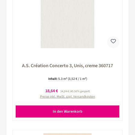
A.S. Création Concerto 3, Unis, creme 360717
Inhalt:
5.3 m²
(3,52 € / 1 m²)
Verkaufspreis:
18,64 €
Regulärer Preis:
34,24 €
(45.56% gespart)
Preise inkl. MwSt. zzgl. Versandkosten
In den Warenkorb