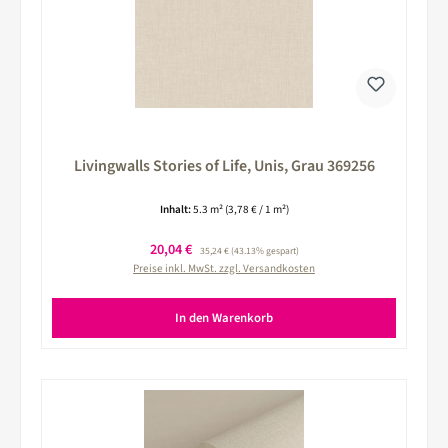
Livingwalls Stories of Life, Unis, Grau 369256
Inhalt:
5.3 m²
(3,78 € / 1 m²)
Verkaufspreis:
20,04 €
Regulärer Preis:
35,24 €
(43.13% gespart)
Preise inkl. MwSt. zzgl. Versandkosten
In den Warenkorb