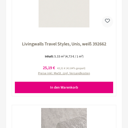
Livingwalls Travel Styles, Unis, weiß 392662
Inhalt:
5.33 m²
(4,73 € / 1 m²)
Verkaufspreis:
25,19 €
Regulärer Preis:
43,31 €
(41.84% gespart)
Preise inkl. MwSt. zzgl. Versandkosten
In den Warenkorb