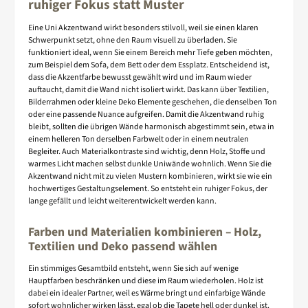
ruhiger Fokus statt Muster
Eine Uni Akzentwand wirkt besonders stilvoll, weil sie einen klaren
Schwerpunkt setzt, ohne den Raum visuell zu überladen. Sie
funktioniert ideal, wenn Sie einem Bereich mehr Tiefe geben möchten,
zum Beispiel dem Sofa, dem Bett oder dem Essplatz. Entscheidend ist,
dass die Akzentfarbe bewusst gewählt wird und im Raum wieder
auftaucht, damit die Wand nicht isoliert wirkt. Das kann über Textilien,
Bilderrahmen oder kleine Deko Elemente geschehen, die denselben Ton
oder eine passende Nuance aufgreifen. Damit die Akzentwand ruhig
bleibt, sollten die übrigen Wände harmonisch abgestimmt sein, etwa in
einem helleren Ton derselben Farbwelt oder in einem neutralen
Begleiter. Auch Materialkontraste sind wichtig, denn Holz, Stoffe und
warmes Licht machen selbst dunkle Uniwände wohnlich. Wenn Sie die
Akzentwand nicht mit zu vielen Mustern kombinieren, wirkt sie wie ein
hochwertiges Gestaltungselement. So entsteht ein ruhiger Fokus, der
lange gefällt und leicht weiterentwickelt werden kann.
Farben und Materialien kombinieren – Holz,
Textilien und Deko passend wählen
Ein stimmiges Gesamtbild entsteht, wenn Sie sich auf wenige
Hauptfarben beschränken und diese im Raum wiederholen. Holz ist
dabei ein idealer Partner, weil es Wärme bringt und einfarbige Wände
sofort wohnlicher wirken lässt, egal ob die Tapete hell oder dunkel ist.