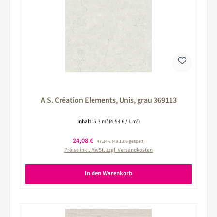
A.S. Création Elements, Unis, grau 369113
Inhalt:
5.3 m²
(4,54 € / 1 m²)
Verkaufspreis:
24,08 €
Regulärer Preis:
47,34 €
(49.13% gespart)
Preise inkl. MwSt. zzgl. Versandkosten
In den Warenkorb