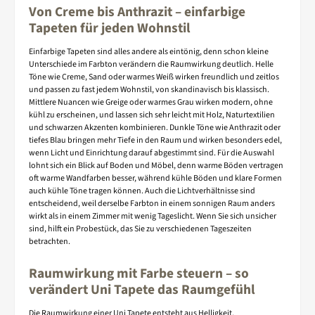
Von Creme bis Anthrazit – einfarbige
Tapeten für jeden Wohnstil
Einfarbige Tapeten sind alles andere als eintönig, denn schon kleine
Unterschiede im Farbton verändern die Raumwirkung deutlich. Helle
Töne wie Creme, Sand oder warmes Weiß wirken freundlich und zeitlos
und passen zu fast jedem Wohnstil, von skandinavisch bis klassisch.
Mittlere Nuancen wie Greige oder warmes Grau wirken modern, ohne
kühl zu erscheinen, und lassen sich sehr leicht mit Holz, Naturtextilien
und schwarzen Akzenten kombinieren. Dunkle Töne wie Anthrazit oder
tiefes Blau bringen mehr Tiefe in den Raum und wirken besonders edel,
wenn Licht und Einrichtung darauf abgestimmt sind. Für die Auswahl
lohnt sich ein Blick auf Boden und Möbel, denn warme Böden vertragen
oft warme Wandfarben besser, während kühle Böden und klare Formen
auch kühle Töne tragen können. Auch die Lichtverhältnisse sind
entscheidend, weil derselbe Farbton in einem sonnigen Raum anders
wirkt als in einem Zimmer mit wenig Tageslicht. Wenn Sie sich unsicher
sind, hilft ein Probestück, das Sie zu verschiedenen Tageszeiten
betrachten.
Raumwirkung mit Farbe steuern – so
verändert Uni Tapete das Raumgefühl
Die Raumwirkung einer Uni Tapete entsteht aus Helligkeit,