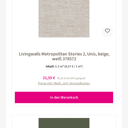
Livingwalls Metropolitan Stories 2, Unis, beige,
weiß 378572
Inhalt:
5.3 m²
(4,07 € / 1 m²)
Verkaufspreis:
21,55 €
Regulärer Preis:
45,32 €
(52.45% gespart)
Preise inkl. MwSt. zzgl. Versandkosten
In den Warenkorb