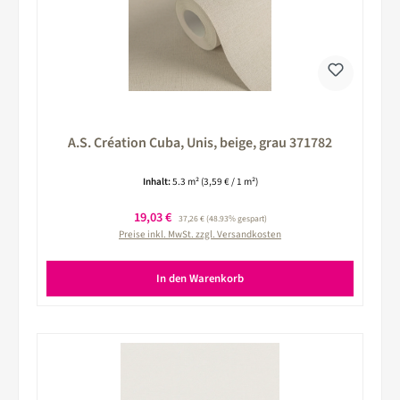
A.S. Création Cuba, Unis, beige, grau 371782
Inhalt:
5.3 m²
(3,59 € / 1 m²)
Verkaufspreis:
19,03 €
Regulärer Preis:
37,26 €
(48.93% gespart)
Preise inkl. MwSt. zzgl. Versandkosten
In den Warenkorb