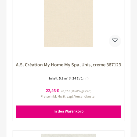
A.S. Création My Home My Spa, Unis, creme 387123
Inhalt:
5.3 m²
(4,24 € / 1 m²)
Verkaufspreis:
22,46 €
Regulärer Preis:
45,32 €
(50.44% gespart)
Preise inkl. MwSt. zzgl. Versandkosten
In den Warenkorb