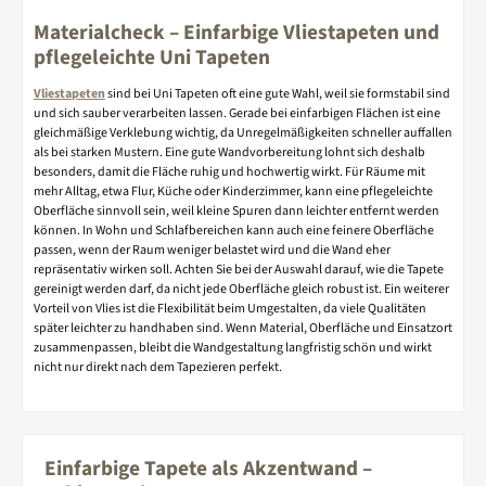
Materialcheck – Einfarbige Vliestapeten und
pflegeleichte Uni Tapeten
Vliestapeten
sind bei Uni Tapeten oft eine gute Wahl, weil sie formstabil sind
und sich sauber verarbeiten lassen. Gerade bei einfarbigen Flächen ist eine
gleichmäßige Verklebung wichtig, da Unregelmäßigkeiten schneller auffallen
als bei starken Mustern. Eine gute Wandvorbereitung lohnt sich deshalb
besonders, damit die Fläche ruhig und hochwertig wirkt. Für Räume mit
mehr Alltag, etwa Flur, Küche oder Kinderzimmer, kann eine pflegeleichte
Oberfläche sinnvoll sein, weil kleine Spuren dann leichter entfernt werden
können. In Wohn und Schlafbereichen kann auch eine feinere Oberfläche
passen, wenn der Raum weniger belastet wird und die Wand eher
repräsentativ wirken soll. Achten Sie bei der Auswahl darauf, wie die Tapete
gereinigt werden darf, da nicht jede Oberfläche gleich robust ist. Ein weiterer
Vorteil von Vlies ist die Flexibilität beim Umgestalten, da viele Qualitäten
später leichter zu handhaben sind. Wenn Material, Oberfläche und Einsatzort
zusammenpassen, bleibt die Wandgestaltung langfristig schön und wirkt
nicht nur direkt nach dem Tapezieren perfekt.
Einfarbige Tapete als Akzentwand –