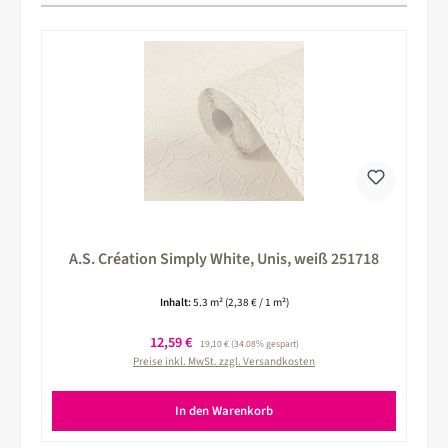
A.S. Création Simply White, Unis, weiß 251718
Inhalt:
5.3 m²
(2,38 € / 1 m²)
Verkaufspreis:
12,59 €
Regulärer Preis:
19,10 €
(34.08% gespart)
Preise inkl. MwSt. zzgl. Versandkosten
In den Warenkorb