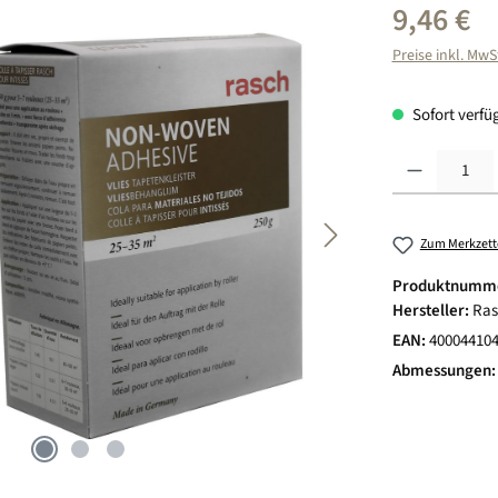
Regulärer Preis
9,46 €
Preise inkl. MwS
Sofort verfüg
Produkt Anzahl:
Zum Merkzett
Produktnumm
Hersteller:
Ras
EAN:
40004410
Abmessungen