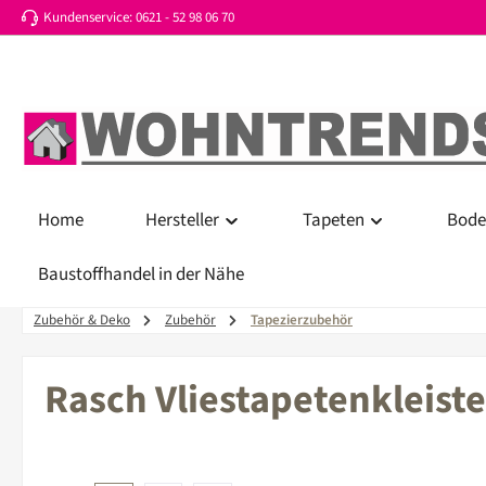
Kundenservice: 0621 - 52 98 06 70
 Hauptinhalt springen
Zur Suche springen
Zur Hauptnavigation springen
Home
Hersteller
Tapeten
Bode
Baustoffhandel in der Nähe
Zubehör & Deko
Zubehör
Tapezierzubehör
Rasch Vliestapetenkleist