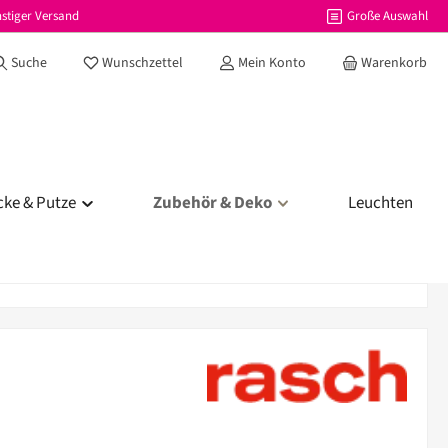
stiger Versand
Große Auswahl
Du hast 0 Produkte auf dem Merkzettel
Suche
Wunschzettel
Mein Konto
Warenkorb
cke & Putze
Zubehör & Deko
Leuchten