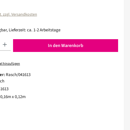
:
t. zzgl. Versandkosten
bar, Lieferzeit: ca. 1-2 Arbeitstage
 Gib den gewünschten Wert ein oder benutze die Schaltflächen um die Anza
In den Warenkorb
el hinzufügen
er:
Rasch/041613
ch
41613
:
0,16m x 0,12m