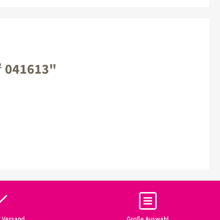
² 041613"
r Versand
Große Auswahl