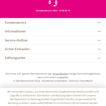
Kundenservice: 0621 - 52 98 06 70
Kundenservice
Informationen
Service-Hotline
Sicher Einkaufen
Zahlungsarten
Alle Preise inkl. gesetzl. Mehrwertsteuer zzgl.
Versandkosten
und ggf. Nachnahmegebühren,
wenn nicht anders angegeben.
© 2026 Wohntrends-Shop - Alle Rechte vorbehalten. Theme by
ThemeWare®
Wir verwenden Cookies, um Ihnen bestimmte Shopfunktionen bereitzustellen und
Zugriffe zu analysieren. Ihre Nutzer- und Nutzungsdaten können mit unseren
Werbepartnern zu Nutzungsprofilen angereichert werden um personalisierte
Werbung zu bieten, sowie außerhalb der EU im Drittland USA verarbeitet werden.