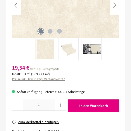
Verkaufspreis:
19,54 €
Regulärer Preis:
40,28 €
(51.49% gespart)
Inhalt:
5.3 m²
(3,69 € / 1 m²)
Preise inkl. MwSt. zzgl. Versandkosten
Sofort verfügbar, Lieferzeit: ca. 2-4 Arbeitstage
Produkt Anzahl: Gib den gewünschten Wert ein oder benutze die Schaltflächen um die 
In den Warenkorb
Zum Merkzettel hinzufügen