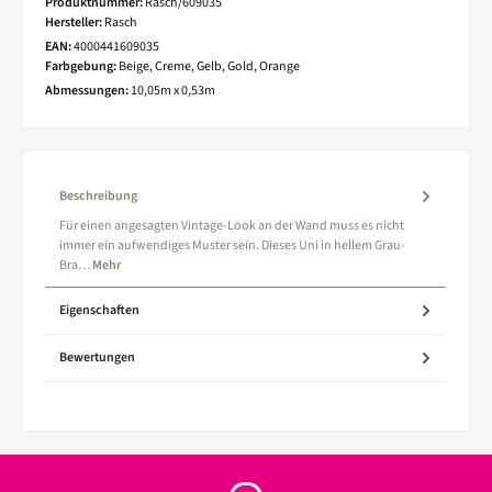
Produktnummer:
Rasch/609035
Hersteller:
Rasch
EAN:
4000441609035
Farbgebung:
Beige, Creme, Gelb, Gold, Orange
Abmessungen:
10,05m x 0,53m
Beschreibung
Für einen angesagten Vintage-Look an der Wand muss es nicht
immer ein aufwendiges Muster sein. Dieses Uni in hellem Grau-
Bra…
Mehr
Eigenschaften
Bewertungen