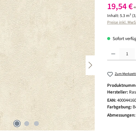
Verkaufspreis:
19,54 €
R
4
Inhalt:
5.3 m²
(3
Preise inkl. MwS
Sofort verfüg
Produkt Anzahl:
Zum Merkzett
Produktnumm
Hersteller:
Ras
EAN:
40004416
Farbgebung:
B
Abmessungen