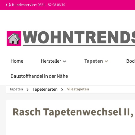
Kundenservice: 0621 - 52 98 06 70
 Hauptinhalt springen
Zur Suche springen
Zur Hauptnavigation springen
Home
Hersteller
Tapeten
Bod
Baustoffhandel in der Nähe
Tapetenarten
Tapeten
Vliestapeten
Rasch Tapetenwechsel II,