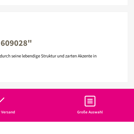
e 609028"
urch seine lebendige Struktur und zarten Akzente in
r Versand
Große Auswahl