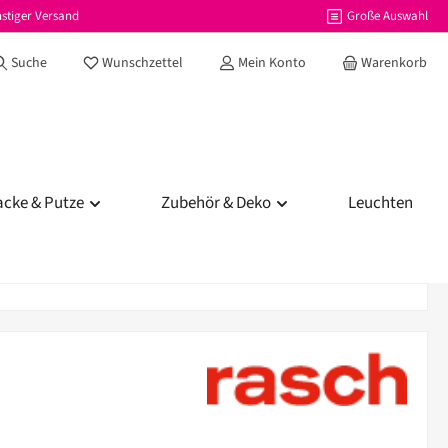
stiger Versand
Große Auswahl
Du hast 0 Produkte auf dem Merkzettel
Suche
Wunschzettel
Mein Konto
Warenkorb
acke & Putze
Zubehör & Deko
Leuchten