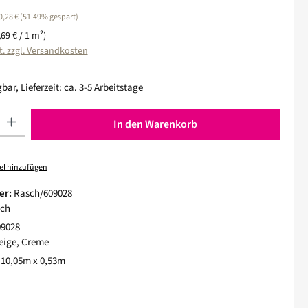
egulärer Preis:
0,28 €
(51.49% gespart)
,69 € / 1 m²)
t. zzgl. Versandkosten
bar, Lieferzeit: ca. 3-5 Arbeitstage
 Gib den gewünschten Wert ein oder benutze die Schaltflächen um die Anza
In den Warenkorb
el hinzufügen
er:
Rasch/609028
ch
09028
eige, Creme
:
10,05m x 0,53m