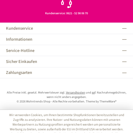
Kundenservice: 0621 - 52 98 06 70
Kundenservice
Informationen
Service-Hotline
Sicher Einkaufen
Zahlungsarten
Alle Preise inkl. gesetzl. Mehrwertsteuer zzgl.
Versandkosten
und ggf. Nachnahmegebühren,
wenn nicht anders angegeben.
© 2026 Wohntrends-Shop - Alle Rechte vorbehalten. Theme by
ThemeWare®
Wir verwenden Cookies, um Ihnen bestimmte Shopfunktionen bereitzustellen und
Zugriffe zu analysieren. Ihre Nutzer- und Nutzungsdaten können mit unseren
Werbepartnern zu Nutzungsprofilen angereichert werden um personalisierte
Werbung zu bieten, sowie außerhalb der EU im Drittland USA verarbeitet werden.