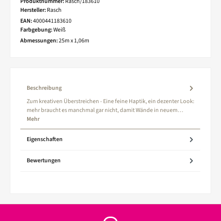
Produktnummer:
Rasch/183610
Hersteller:
Rasch
EAN:
4000441183610
Farbgebung:
Weiß
Abmessungen:
25m x 1,06m
Beschreibung
Zum kreativen Überstreichen - Eine feine Haptik, ein dezenter Look:
mehr braucht es manchmal gar nicht, damit Wände in neuem…
Mehr
Eigenschaften
Bewertungen