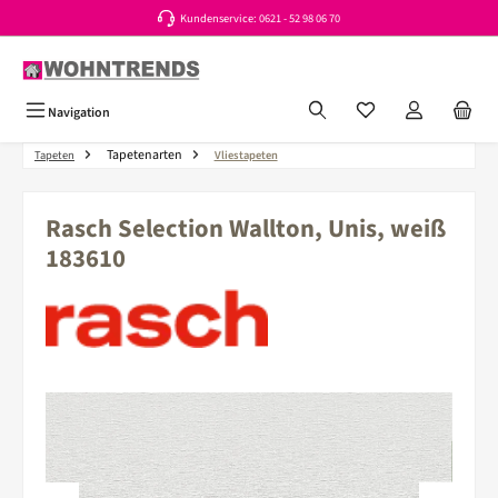
Kundenservice: 0621 - 52 98 06 70
Zum Hauptinhalt springen
Du hast 0 Produkte a
Navigation
Tapetenarten
Tapeten
Vliestapeten
Rasch Selection Wallton, Unis, weiß
183610
Bildergalerie überspringen