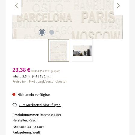
Verkaufspreis:
23,38 €
Regulärer Preis:
52,39 €
(55.37% gespart)
Inhalt:
5.3 m²
(4,41 € / 1 m²)
Preise inkl. MwSt. zzgl. Versandkosten
Nicht mehr verfügbar
Zum Merkzettel hinzufügen
Produktnummer:
Rasch/341409
Hersteller:
Rasch
EAN:
4000441341409
Farbgebung:
Weiß