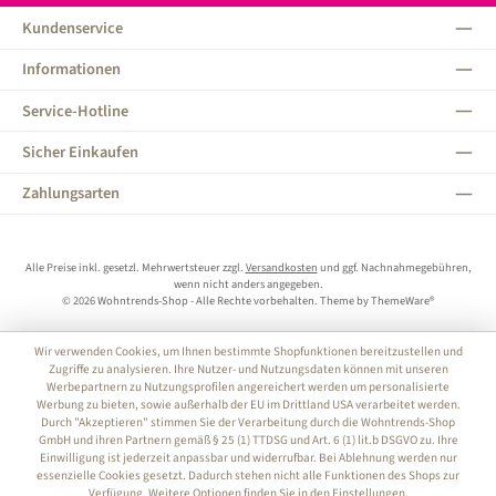
Kundenservice
Informationen
Service-Hotline
Sicher Einkaufen
Zahlungsarten
Alle Preise inkl. gesetzl. Mehrwertsteuer zzgl.
Versandkosten
und ggf. Nachnahmegebühren,
wenn nicht anders angegeben.
© 2026 Wohntrends-Shop - Alle Rechte vorbehalten. Theme by
ThemeWare®
Wir verwenden Cookies, um Ihnen bestimmte Shopfunktionen bereitzustellen und
Zugriffe zu analysieren. Ihre Nutzer- und Nutzungsdaten können mit unseren
Werbepartnern zu Nutzungsprofilen angereichert werden um personalisierte
Werbung zu bieten, sowie außerhalb der EU im Drittland USA verarbeitet werden.
Durch "Akzeptieren" stimmen Sie der Verarbeitung durch die Wohntrends-Shop
GmbH und ihren Partnern gemäß § 25 (1) TTDSG und Art. 6 (1) lit.b DSGVO zu. Ihre
Einwilligung ist jederzeit anpassbar und widerrufbar. Bei Ablehnung werden nur
essenzielle Cookies gesetzt. Dadurch stehen nicht alle Funktionen des Shops zur
Verfügung. Weitere Optionen finden Sie in den Einstellungen.