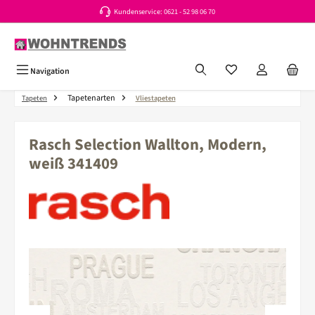
Kundenservice: 0621 - 52 98 06 70
Zum Hauptinhalt springen
Du hast 0 Produkte a
Navigation
Tapetenarten
Tapeten
Vliestapeten
Rasch Selection Wallton, Modern,
weiß 341409
Bildergalerie überspringen