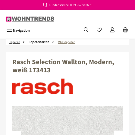
Kundenservice: 0621 - 52 98 06 70
Zum Hauptinhalt springen
Du hast 0 Produkte a
Navigation
Tapetenarten
Tapeten
Vliestapeten
Rasch Selection Wallton, Modern,
weiß 173413
Bildergalerie überspringen