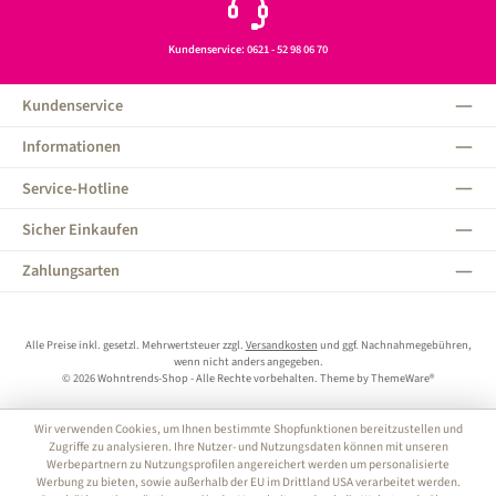
Kundenservice: 0621 - 52 98 06 70
Kundenservice
Informationen
Service-Hotline
Sicher Einkaufen
Zahlungsarten
Alle Preise inkl. gesetzl. Mehrwertsteuer zzgl.
Versandkosten
und ggf. Nachnahmegebühren,
wenn nicht anders angegeben.
© 2026 Wohntrends-Shop - Alle Rechte vorbehalten. Theme by
ThemeWare®
Wir verwenden Cookies, um Ihnen bestimmte Shopfunktionen bereitzustellen und
Zugriffe zu analysieren. Ihre Nutzer- und Nutzungsdaten können mit unseren
Werbepartnern zu Nutzungsprofilen angereichert werden um personalisierte
Werbung zu bieten, sowie außerhalb der EU im Drittland USA verarbeitet werden.