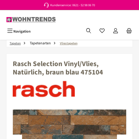
Kundenservice: 0621 - 52 98 06 70
Zum Hauptinhalt springen
Du hast 0 Produkte a
Navigation
Tapetenarten
Tapeten
Vliestapeten
Rasch Selection Vinyl/Vlies,
Natürlich, braun blau 475104
Bildergalerie überspringen