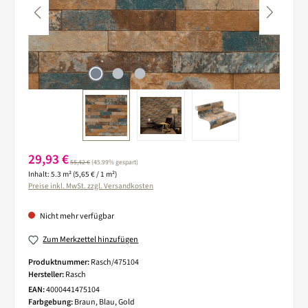
Verkaufspreis:
29,93 €
Regulärer Preis:
55,42 €
(45.99% gespart)
Inhalt:
5.3 m²
(5,65 € / 1 m²)
Preise inkl. MwSt. zzgl. Versandkosten
Nicht mehr verfügbar
Zum Merkzettel hinzufügen
Produktnummer:
Rasch/475104
Hersteller:
Rasch
EAN:
4000441475104
Farbgebung:
Braun, Blau, Gold