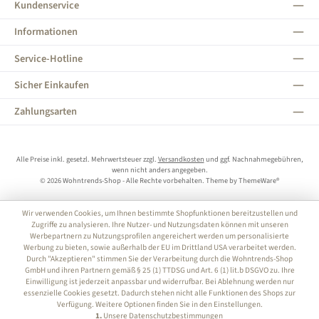
Kundenservice
Informationen
Service-Hotline
Sicher Einkaufen
Zahlungsarten
Alle Preise inkl. gesetzl. Mehrwertsteuer zzgl.
Versandkosten
und ggf. Nachnahmegebühren,
wenn nicht anders angegeben.
© 2026 Wohntrends-Shop - Alle Rechte vorbehalten. Theme by
ThemeWare®
Wir verwenden Cookies, um Ihnen bestimmte Shopfunktionen bereitzustellen und
Zugriffe zu analysieren. Ihre Nutzer- und Nutzungsdaten können mit unseren
Werbepartnern zu Nutzungsprofilen angereichert werden um personalisierte
Werbung zu bieten, sowie außerhalb der EU im Drittland USA verarbeitet werden.
Durch "Akzeptieren" stimmen Sie der Verarbeitung durch die Wohntrends-Shop
GmbH und ihren Partnern gemäß § 25 (1) TTDSG und Art. 6 (1) lit.b DSGVO zu. Ihre
Einwilligung ist jederzeit anpassbar und widerrufbar. Bei Ablehnung werden nur
essenzielle Cookies gesetzt. Dadurch stehen nicht alle Funktionen des Shops zur
Verfügung. Weitere Optionen finden Sie in den Einstellungen.
1.
Unsere Datenschutzbestimmungen