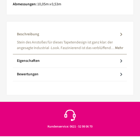
Abmessungen:
10,05m x 0,53m
Beschreibung
Stein des Anstoßes für dieses Tapetendesign ist ganz klar: der
angesagte Industrial -Look. Faszinierend ist das verblüffend…
Mehr
Eigenschaften
Bewertungen
Kundenservice: 0621 - 52 98 06 70