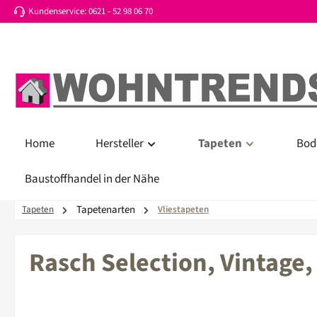
Kundenservice: 0621 - 52 98 06 70
 Hauptinhalt springen
Zur Suche springen
Zur Hauptnavigation springen
Home
Hersteller
Tapeten
Bod
Baustoffhandel in der Nähe
Tapetenarten
Tapeten
Vliestapeten
Rasch Selection, Vintage,