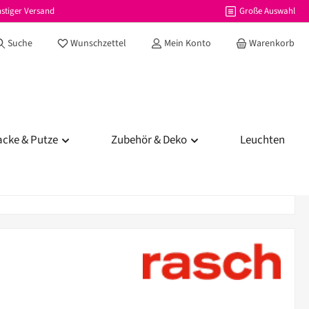
stiger Versand
Große Auswahl
Du hast 0 Produkte auf dem Merkzettel
Suche
Wunschzettel
Mein Konto
Warenkorb
acke & Putze
Zubehör & Deko
Leuchten