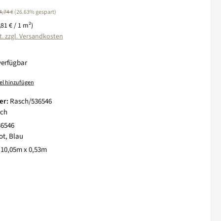
egulärer Preis:
4,74 €
(26.63% gespart)
,81 € / 1 m²)
t. zzgl. Versandkosten
verfügbar
el hinzufügen
er:
Rasch/536546
ch
36546
ot, Blau
:
10,05m x 0,53m