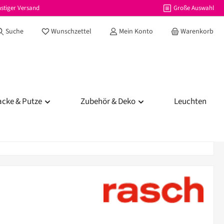
stiger Versand
Große Auswahl
Du hast 0 Produkte auf dem Merkzettel
Suche
Wunschzettel
Mein Konto
Warenkorb
acke & Putze
Zubehör & Deko
Leuchten