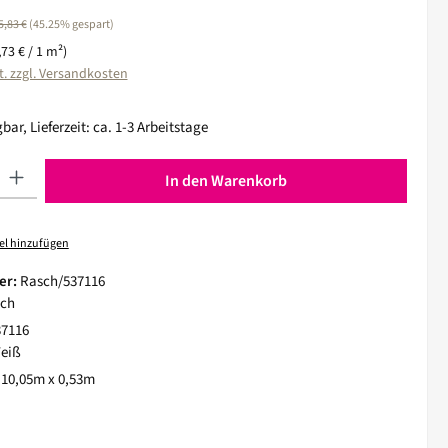
egulärer Preis:
5,83 €
(45.25% gespart)
,73 € / 1 m²)
t. zzgl. Versandkosten
bar, Lieferzeit: ca. 1-3 Arbeitstage
 Gib den gewünschten Wert ein oder benutze die Schaltflächen um die Anza
In den Warenkorb
el hinzufügen
er:
Rasch/537116
ch
37116
eiß
:
10,05m x 0,53m