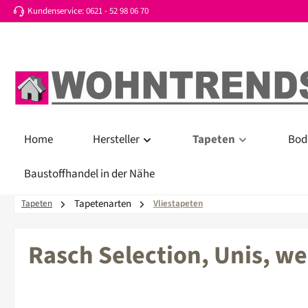
Kundenservice: 0621 - 52 98 06 70
 Hauptinhalt springen
Zur Suche springen
Zur Hauptnavigation springen
Home
Hersteller
Tapeten
Bod
Baustoffhandel in der Nähe
Tapetenarten
Tapeten
Vliestapeten
Rasch Selection, Unis, w