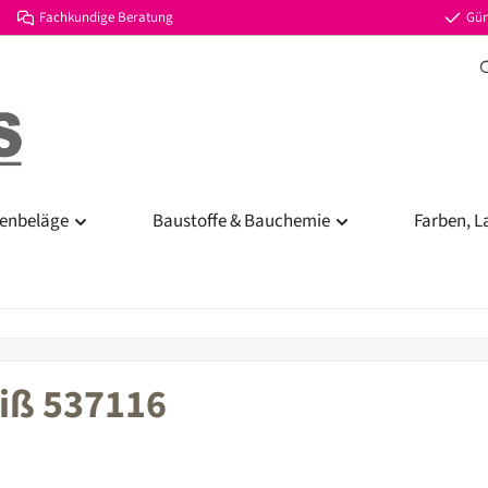
Fachkundige Beratung
Gün
enbeläge
Baustoffe & Bauchemie
Farben, L
eiß 537116