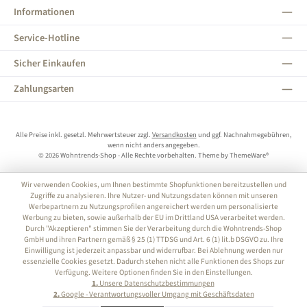
Informationen
Service-Hotline
Sicher Einkaufen
Zahlungsarten
Alle Preise inkl. gesetzl. Mehrwertsteuer zzgl.
Versandkosten
und ggf. Nachnahmegebühren,
wenn nicht anders angegeben.
© 2026 Wohntrends-Shop - Alle Rechte vorbehalten. Theme by
ThemeWare®
Wir verwenden Cookies, um Ihnen bestimmte Shopfunktionen bereitzustellen und
Zugriffe zu analysieren. Ihre Nutzer- und Nutzungsdaten können mit unseren
Werbepartnern zu Nutzungsprofilen angereichert werden um personalisierte
Werbung zu bieten, sowie außerhalb der EU im Drittland USA verarbeitet werden.
Durch "Akzeptieren" stimmen Sie der Verarbeitung durch die Wohntrends-Shop
GmbH und ihren Partnern gemäß § 25 (1) TTDSG und Art. 6 (1) lit.b DSGVO zu. Ihre
Einwilligung ist jederzeit anpassbar und widerrufbar. Bei Ablehnung werden nur
essenzielle Cookies gesetzt. Dadurch stehen nicht alle Funktionen des Shops zur
Verfügung. Weitere Optionen finden Sie in den Einstellungen.
1.
Unsere Datenschutzbestimmungen
2.
Google - Verantwortungsvoller Umgang mit Geschäftsdaten