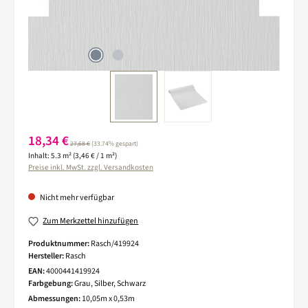
Verkaufspreis:
18,34 €
Regulärer Preis:
27,68 €
(33.74% gespart)
Inhalt:
5.3 m²
(3,46 € / 1 m²)
Preise inkl. MwSt. zzgl. Versandkosten
Nicht mehr verfügbar
Zum Merkzettel hinzufügen
Produktnummer:
Rasch/419924
Hersteller:
Rasch
EAN:
4000441419924
Farbgebung:
Grau, Silber, Schwarz
Abmessungen:
10,05m x 0,53m