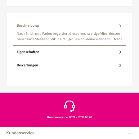
Beschreibung
Nach Strich und Faden begeistert dieses hochwertige Vlies, dessen
hauchzarte Streifenoptik in Grau große und kleine Wände st…
Mehr
Eigenschaften
Bewertungen
Kundenservice: 0621 - 52 98 06 70
Kundenservice