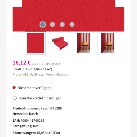
Verkaufspreis:
16,12 €
Regulärer Preis:
37,76 €
(57.31% gespart)
Inhalt:
5.3 m²
(3,04 € / 1 m²)
Preise inkl. MwSt. zzgl. Versandkosten
Nicht mehr verfügbar
Zum Merkzettel hinzufügen
Produktnummer:
Rasch/740288
Hersteller:
Rasch
EAN:
4000441740288
Farbgebung:
Rot
Abmessungen:
10,05m x 0,53m