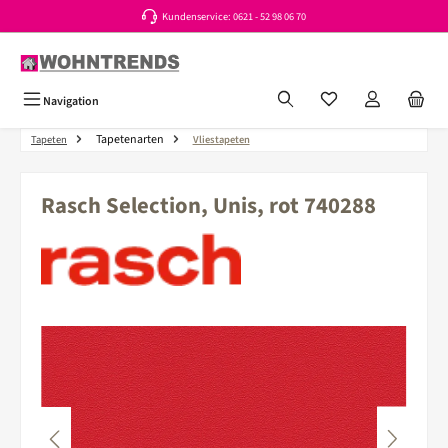
Kundenservice: 0621 - 52 98 06 70
Zum Hauptinhalt springen
Du hast 0 Produkte a
Navigation
Tapetenarten
Tapeten
Vliestapeten
Rasch Selection, Unis, rot 740288
Bildergalerie überspringen