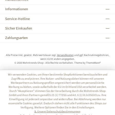
Informationen
Service-Hotline
Sicher Einkaufen
Zahlungsarten
Alle Preise inkl. gesetzl. Mehrwertsteuer zzgl.
Versandkosten
und ggf. Nachnahmegebühren,
wenn nicht anders angegeben.
© 2026 Wohntrends-Shop - Alle Rechte vorbehalten. Theme by
ThemeWare®
Wir verwenden Cookies, um Ihnen bestimmte Shopfunktionen bereitzustellen und
Zugriffe zu analysieren. Ihre Nutzer- und Nutzungsdaten können mit unseren
Werbepartnern zu Nutzungsprofilen angereichert werden um personalisierte
Werbung zu bieten, sowie außerhalb der EU im Drittland USA verarbeitet werden.
Durch "Akzeptieren" stimmen Sie der Verarbeitung durch die Wohntrends-Shop
GmbH und ihren Partnern gemäß § 25 (1) TTDSG und Art. 6 (1) lit.b DSGVO zu. Ihre
Einwilligung ist jederzeit anpassbar und widerrufbar. Bei Ablehnung werden nur
essenzielle Cookies gesetzt. Dadurch stehen nicht alle Funktionen des Shops zur
Verfügung. Weitere Optionen finden Sie in den Einstellungen.
1.
Unsere Datenschutzbestimmungen