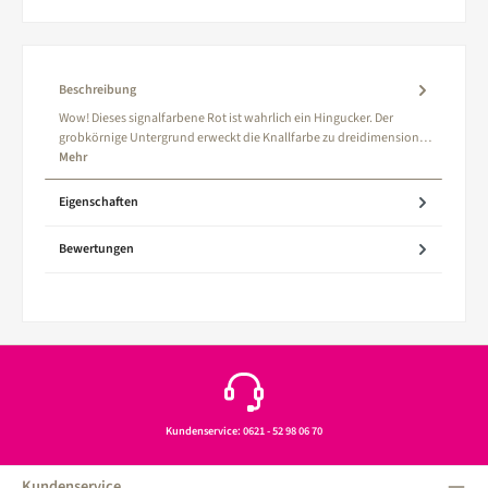
Beschreibung
Wow! Dieses signalfarbene Rot ist wahrlich ein Hingucker. Der
grobkörnige Untergrund erweckt die Knallfarbe zu dreidimension…
Mehr
Eigenschaften
Bewertungen
Kundenservice: 0621 - 52 98 06 70
Kundenservice