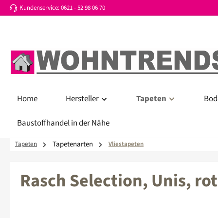
Kundenservice: 0621 - 52 98 06 70
 Hauptinhalt springen
Zur Suche springen
Zur Hauptnavigation springen
Home
Hersteller
Tapeten
Bod
Baustoffhandel in der Nähe
Tapetenarten
Tapeten
Vliestapeten
Rasch Selection, Unis, ro