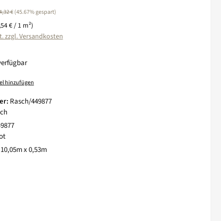
egulärer Preis:
4,32 €
(45.67% gespart)
,54 € / 1 m²)
t. zzgl. Versandkosten
verfügbar
el hinzufügen
er:
Rasch/449877
ch
49877
ot
:
10,05m x 0,53m