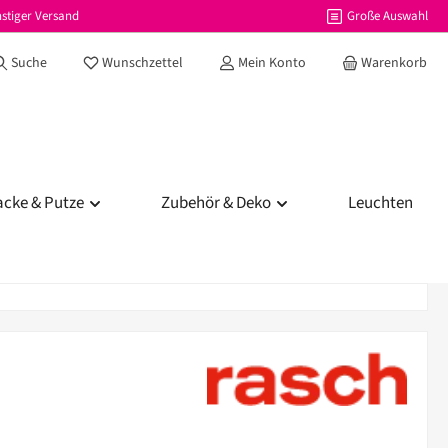
stiger Versand
Große Auswahl
Du hast 0 Produkte auf dem Merkzettel
Suche
Wunschzettel
Mein Konto
Warenkorb
acke & Putze
Zubehör & Deko
Leuchten