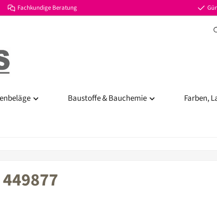
Fachkundige Beratung
Gün
enbeläge
Baustoffe & Bauchemie
Farben, L
t 449877