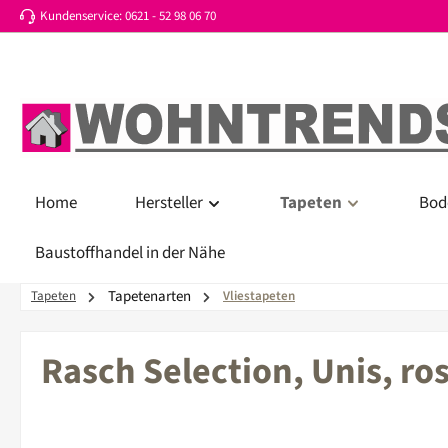
Kundenservice: 0621 - 52 98 06 70
 Hauptinhalt springen
Zur Suche springen
Zur Hauptnavigation springen
Home
Hersteller
Tapeten
Bod
Baustoffhandel in der Nähe
Tapetenarten
Tapeten
Vliestapeten
Rasch Selection, Unis, ro