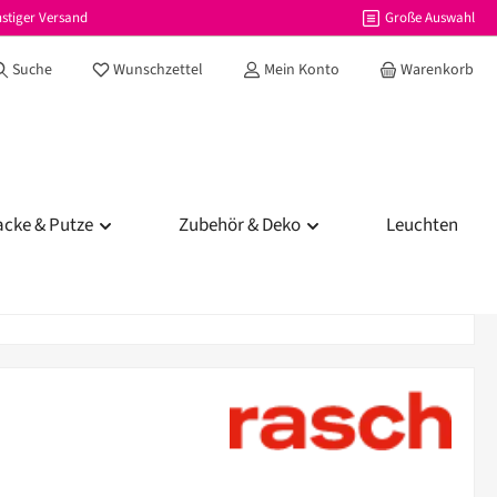
stiger Versand
Große Auswahl
Du hast 0 Produkte auf dem Merkzettel
Suche
Wunschzettel
Mein Konto
Warenkorb
acke & Putze
Zubehör & Deko
Leuchten