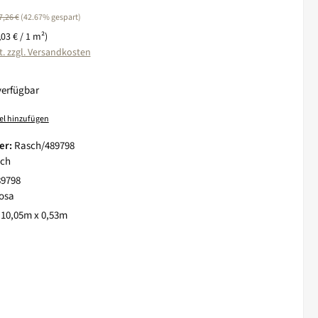
egulärer Preis:
7,26 €
(42.67% gespart)
,03 € / 1 m²)
t. zzgl. Versandkosten
verfügbar
el hinzufügen
er:
Rasch/489798
ch
89798
osa
:
10,05m x 0,53m