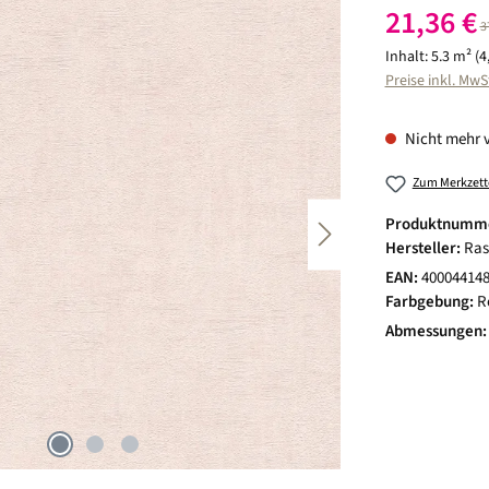
Verkaufspreis:
21,36 €
R
3
Inhalt:
5.3 m²
(4
Preise inkl. MwS
Nicht mehr 
Zum Merkzett
Produktnumm
Hersteller:
Ras
EAN:
40004414
Farbgebung:
R
Abmessungen