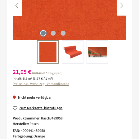
Verkaufspreis:
21,05 €
Regulärer Preis:
37,26 €
(43.51% gespart)
Inhalt:
5.3 m²
(3,97 € / 1 m²)
Preise inkl. MwSt. zzgl. Versandkosten
Nicht mehr verfügbar
Zum Merkzettel hinzufügen
Produktnummer:
Rasch/489958
Hersteller:
Rasch
EAN:
4000441489958
Farbgebung:
Orange