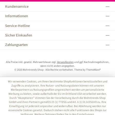
Kundenservice
Informationen
Service-Hotline
Sicher Einkaufen
Zahlungsarten
Alle Preise inkl. gesetzl. Mehrwertsteuer zzgl.
Versandkosten
und ggf. Nachnahmegebühren,
wenn nicht anders angegeben.
© 2026 Wohntrends-Shop - Alle Rechte vorbehalten. Theme by
ThemeWare®
Wir verwenden Cookies, um Ihnen bestimmte Shopfunktionen bereitzustellen und
Zugriffe zu analysieren. Ihre Nutzer- und Nutzungsdaten können mit unseren
Werbepartnern zu Nutzungsprofilen angereichert werden um personalisierte
Werbung zu bieten, sowie außerhalb der EU im Drittland USA verarbeitet werden.
Durch "Akzeptieren" stimmen Sie der Verarbeitung durch die Wohntrends-Shop
GmbH und ihren Partnern gemäß § 25 (1) TTDSG und Art. 6 (1) lit.b DSGVO zu. Ihre
Einwilligung ist jederzeit anpassbar und widerrufbar. Bei Ablehnung werden nur
essenzielle Cookies gesetzt. Dadurch stehen nicht alle Funktionen des Shops zur
Verfügung. Weitere Optionen finden Sie in den Einstellungen.