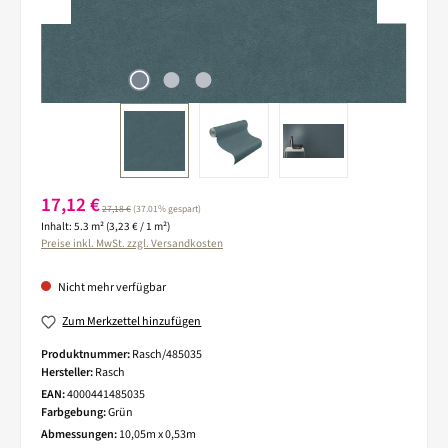
Verkaufspreis:
17,12 €
Regulärer Preis:
27,18 €
(37.01% gespart)
Inhalt:
5.3 m²
(3,23 € / 1 m²)
Preise inkl. MwSt. zzgl. Versandkosten
Nicht mehr verfügbar
Zum Merkzettel hinzufügen
Produktnummer:
Rasch/485035
Hersteller:
Rasch
EAN:
4000441485035
Farbgebung:
Grün
Abmessungen:
10,05m x 0,53m