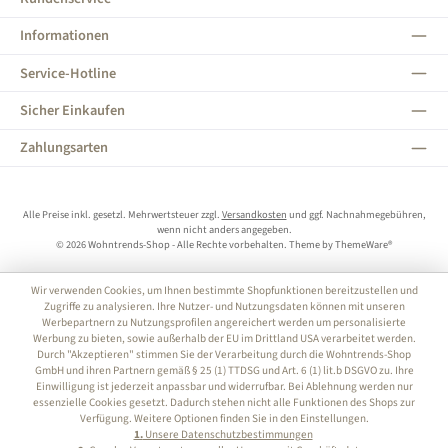
Informationen
Service-Hotline
Sicher Einkaufen
Zahlungsarten
Alle Preise inkl. gesetzl. Mehrwertsteuer zzgl.
Versandkosten
und ggf. Nachnahmegebühren,
wenn nicht anders angegeben.
© 2026 Wohntrends-Shop - Alle Rechte vorbehalten. Theme by
ThemeWare®
Wir verwenden Cookies, um Ihnen bestimmte Shopfunktionen bereitzustellen und
Zugriffe zu analysieren. Ihre Nutzer- und Nutzungsdaten können mit unseren
Werbepartnern zu Nutzungsprofilen angereichert werden um personalisierte
Werbung zu bieten, sowie außerhalb der EU im Drittland USA verarbeitet werden.
Durch "Akzeptieren" stimmen Sie der Verarbeitung durch die Wohntrends-Shop
GmbH und ihren Partnern gemäß § 25 (1) TTDSG und Art. 6 (1) lit.b DSGVO zu. Ihre
Einwilligung ist jederzeit anpassbar und widerrufbar. Bei Ablehnung werden nur
essenzielle Cookies gesetzt. Dadurch stehen nicht alle Funktionen des Shops zur
Verfügung. Weitere Optionen finden Sie in den Einstellungen.
1.
Unsere Datenschutzbestimmungen