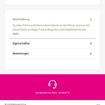
Beschreibung
Dunkles Petrol wirkt besonders hübsch an der Wand, wenn es mit
einem leicht wolkigen Farbauftrag eine zarte Dreidimensionali…
Mehr
Eigenschaften
Bewertungen
Kundenservice: 0621 - 52 98 06 70
Kundenservice