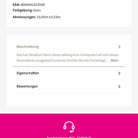
EAN:
4000441423938
Farbgebung:
Grün
Abmessungen:
10,05m x 0,53m
Beschreibung
Das hat Struktur! Denn diese salbeigrüne Unitapete hat sich etwas
Besonderes ausgedacht und ein textiles Muster hinterlegt.…
Mehr
Eigenschaften
Bewertungen
Kundenservice: 0621 - 52 98 06 70