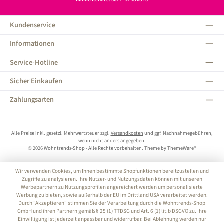
Kundenservice
Informationen
Service-Hotline
Sicher Einkaufen
Zahlungsarten
Alle Preise inkl. gesetzl. Mehrwertsteuer zzgl.
Versandkosten
und ggf. Nachnahmegebühren,
wenn nicht anders angegeben.
© 2026 Wohntrends-Shop - Alle Rechte vorbehalten. Theme by
ThemeWare®
Wir verwenden Cookies, um Ihnen bestimmte Shopfunktionen bereitzustellen und
Zugriffe zu analysieren. Ihre Nutzer- und Nutzungsdaten können mit unseren
Werbepartnern zu Nutzungsprofilen angereichert werden um personalisierte
Werbung zu bieten, sowie außerhalb der EU im Drittland USA verarbeitet werden.
Durch "Akzeptieren" stimmen Sie der Verarbeitung durch die Wohntrends-Shop
GmbH und ihren Partnern gemäß § 25 (1) TTDSG und Art. 6 (1) lit.b DSGVO zu. Ihre
Einwilligung ist jederzeit anpassbar und widerrufbar. Bei Ablehnung werden nur