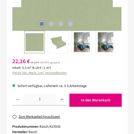
Verkaufspreis:
22,16 €
Regulärer Preis:
40,28 €
(44.99% gespart)
Inhalt:
5.3 m²
(4,18 € / 1 m²)
Preise inkl. MwSt. zzgl. Versandkosten
Sofort verfügbar, Lieferzeit: ca. 3-5 Arbeitstage
Produkt Anzahl: Gib den gewünschten Wert ein oder benutze die Schaltflächen um die 
In den Warenkorb
Zum Merkzettel hinzufügen
Produktnummer:
Rasch/423938
Hersteller:
Rasch