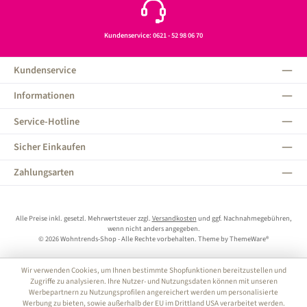
Kundenservice: 0621 - 52 98 06 70
Kundenservice
Informationen
Service-Hotline
Sicher Einkaufen
Zahlungsarten
Alle Preise inkl. gesetzl. Mehrwertsteuer zzgl.
Versandkosten
und ggf. Nachnahmegebühren,
wenn nicht anders angegeben.
© 2026 Wohntrends-Shop - Alle Rechte vorbehalten. Theme by
ThemeWare®
Wir verwenden Cookies, um Ihnen bestimmte Shopfunktionen bereitzustellen und
Zugriffe zu analysieren. Ihre Nutzer- und Nutzungsdaten können mit unseren
Werbepartnern zu Nutzungsprofilen angereichert werden um personalisierte
Werbung zu bieten, sowie außerhalb der EU im Drittland USA verarbeitet werden.