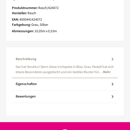
Produktnummer:
Rasch/424072
Hersteller:
Rasch
EAN:
4000441424072
Farbgebung:
Grau, Silber
Abmessungen:
10,05m x 0,53m
Beschreibung
Das hat Struktur! Denn diese Unitapete in Blau-Grau-Pastell hat sich
etwas Besonderes ausgedacht und ein textiles Muster hin…
Mehr
Eigenschaften
Bewertungen