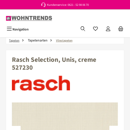
Kundenservice: 0621 - 52 98 06 70
Zum Hauptinhalt springen
Du hast 0 Produkte a
Navigation
Tapetenarten
Tapeten
Vliestapeten
Rasch Selection, Unis, creme
527230
Bildergalerie überspringen