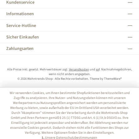
Kundenservice
Informationen
Service-Hotline
Sicher Einkaufen
Zahlungsarten
Alle Preise inkl. gesetzl. Mehrwertsteuer zzgl.
Versandkosten
und ggf. Nachnahmegebühren,
wenn nicht anders angegeben.
© 2026 Wohntrends-Shop - Alle Rechte vorbehalten. Theme by
ThemeWare®
Wir verwenden Cookies, um Ihnen bestimmte Shopfunktionen bereitzustellen und
Zugriffe zu analysieren. Ihre Nutzer- und Nutzungsdaten können mit unseren
Werbepartnern zu Nutzungsprofilen angereichert werden um personalisierte
Werbung zu bieten, sowie außerhalb der EU im Drittland USA verarbeitet werden.
Durch "Akzeptieren" stimmen Sie der Verarbeitung durch die Wohntrends-Shop
GmbH und ihren Partnern gemäß § 25 (1) TTDSG und Art. 6 (1) lit.b DSGVO zu. Ihre
Einwilligung ist jederzeit anpassbar und widerrufbar. Bei Ablehnung werden nur
essenzielle Cookies gesetzt. Dadurch stehen nicht alle Funktionen des Shops zur
Verfügung. Weitere Optionen finden Sie in den Einstellungen.
1.
Unsere Datenschutzbestimmungen