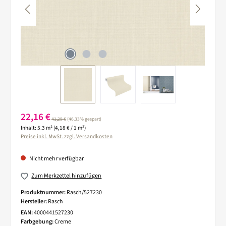
Verkaufspreis:
22,16 €
Regulärer Preis:
41,29 €
(46.33% gespart)
Inhalt:
5.3 m²
(4,18 € / 1 m²)
Preise inkl. MwSt. zzgl. Versandkosten
Nicht mehr verfügbar
Zum Merkzettel hinzufügen
Produktnummer:
Rasch/527230
Hersteller:
Rasch
EAN:
4000441527230
Farbgebung:
Creme