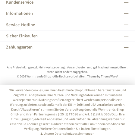
Kundenservice
Informationen
Service-Hotline
Sicher Einkaufen
Zahlungsarten
Alle Preise inkl. gesetzl. Mehrwertsteuer zzgl.
Versandkosten
und ggf. Nachnahmegebühren,
wenn nicht anders angegeben.
© 2026 Wohntrends-Shop - Alle Rechte vorbehalten. Theme by
ThemeWare®
Wir verwenden Cookies, um Ihnen bestimmte Shopfunktionen bereitzustellen und
Zugriffe zu analysieren. Ihre Nutzer- und Nutzungsdaten können mit unseren
Werbepartnern zu Nutzungsprofilen angereichert werden um personalisierte
Werbung zu bieten, sowie außerhalb der EU im Drittland USA verarbeitet werden.
Durch "Akzeptieren" stimmen Sie der Verarbeitung durch die Wohntrends-Shop
GmbH und ihren Partnern gemäß § 25 (1) TTDSG und Art. 6 (1) lit.b DSGVO zu. Ihre
Einwilligung ist jederzeit anpassbar und widerrufbar. Bei Ablehnung werden nur
essenzielle Cookies gesetzt. Dadurch stehen nicht alle Funktionen des Shops zur
Verfügung. Weitere Optionen finden Sie in den Einstellungen.
1.
Unsere Datenschutzbestimmungen