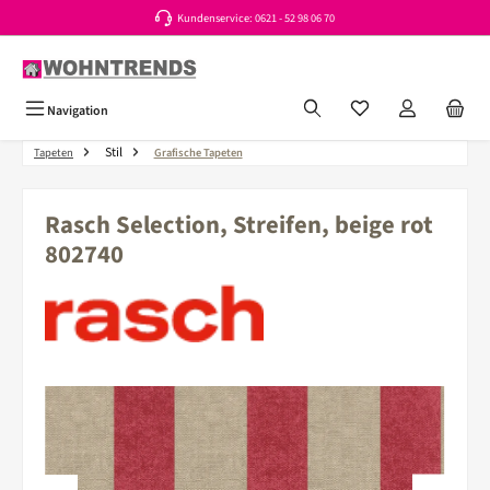
Kundenservice: 0621 - 52 98 06 70
Zum Hauptinhalt springen
Du hast 0 Produkte a
Navigation
Stil
Tapeten
Grafische Tapeten
Rasch Selection, Streifen, beige rot
802740
Bildergalerie überspringen