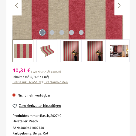
Verkaufspreis:
40,31 €
Regulärer Preis:
61,46 €
(34.41% gespart)
Inhalt:
7 m²
(5,76 € / 1 m²)
Preise inkl. MwSt. zzgl. Versandkosten
Nicht mehr verfügbar
Zum Merkzettel hinzufügen
Produktnummer:
Rasch/802740
Hersteller:
Rasch
EAN:
4000441802740
Farbgebung:
Beige, Rot