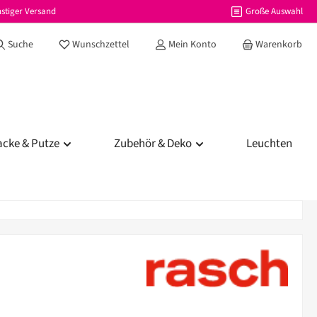
stiger Versand
Große Auswahl
Du hast 0 Produkte auf dem Merkzettel
Suche
Wunschzettel
Mein Konto
Warenkorb
acke & Putze
Zubehör & Deko
Leuchten