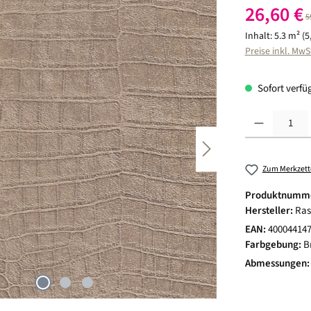
Verkaufspreis:
26,60 €
R
5
Inhalt:
5.3 m²
(5
Preise inkl. MwS
Sofort verfüg
Produkt Anzahl:
Zum Merkzett
Produktnumm
Hersteller:
Ras
EAN:
40004414
Farbgebung:
B
Abmessungen