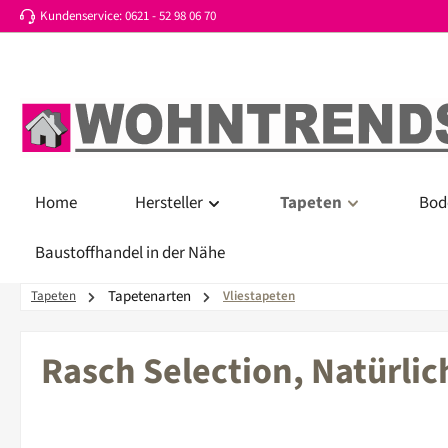
Kundenservice: 0621 - 52 98 06 70
 Hauptinhalt springen
Zur Suche springen
Zur Hauptnavigation springen
Home
Hersteller
Tapeten
Bod
Baustoffhandel in der Nähe
Tapetenarten
Tapeten
Vliestapeten
Rasch Selection, Natürlic