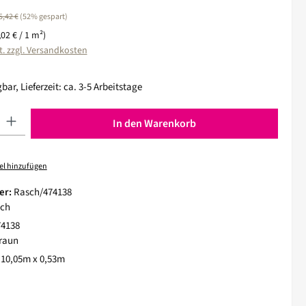
egulärer Preis:
5,42 €
(52% gespart)
,02 € / 1 m²)
t. zzgl. Versandkosten
bar, Lieferzeit: ca. 3-5 Arbeitstage
 Gib den gewünschten Wert ein oder benutze die Schaltflächen um die Anza
In den Warenkorb
el hinzufügen
er:
Rasch/474138
ch
74138
raun
:
10,05m x 0,53m