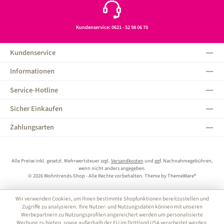
Kundenservice: 0621 - 52 98 06 70
Kundenservice
Informationen
Service-Hotline
Sicher Einkaufen
Zahlungsarten
Alle Preise inkl. gesetzl. Mehrwertsteuer zzgl.
Versandkosten
und ggf. Nachnahmegebühren,
wenn nicht anders angegeben.
© 2026 Wohntrends-Shop - Alle Rechte vorbehalten. Theme by
ThemeWare®
Wir verwenden Cookies, um Ihnen bestimmte Shopfunktionen bereitzustellen und
Zugriffe zu analysieren. Ihre Nutzer- und Nutzungsdaten können mit unseren
Werbepartnern zu Nutzungsprofilen angereichert werden um personalisierte
Werbung zu bieten, sowie außerhalb der EU im Drittland USA verarbeitet werden.