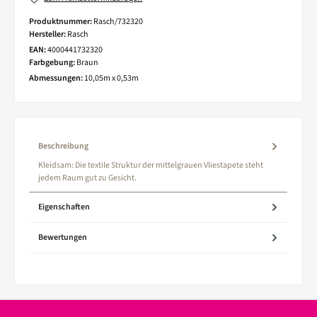
Produktnummer:
Rasch/732320
Hersteller:
Rasch
EAN:
4000441732320
Farbgebung:
Braun
Abmessungen:
10,05m x 0,53m
Beschreibung
Kleidsam: Die textile Struktur der mittelgrauen Vliestapete steht
jedem Raum gut zu Gesicht.
Eigenschaften
Bewertungen