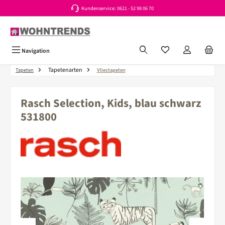
Kundenservice: 0621 - 52 98 06 70
Zum Hauptinhalt springen
Du hast 0 Produkte a
Navigation
Tapetenarten
Tapeten
Vliestapeten
Rasch Selection, Kids, blau schwarz
531800
Bildergalerie überspringen