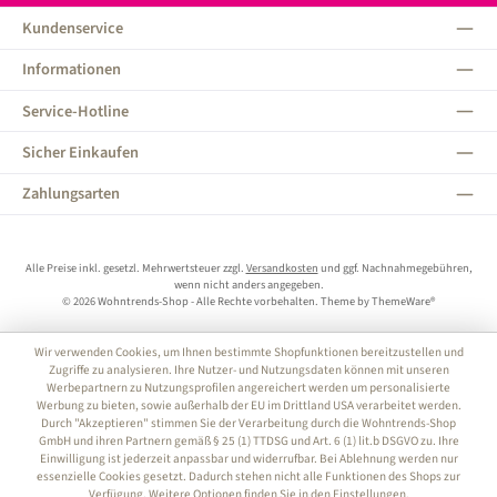
Kundenservice
Informationen
Service-Hotline
Sicher Einkaufen
Zahlungsarten
Alle Preise inkl. gesetzl. Mehrwertsteuer zzgl.
Versandkosten
und ggf. Nachnahmegebühren,
wenn nicht anders angegeben.
© 2026 Wohntrends-Shop - Alle Rechte vorbehalten. Theme by
ThemeWare®
Wir verwenden Cookies, um Ihnen bestimmte Shopfunktionen bereitzustellen und
Zugriffe zu analysieren. Ihre Nutzer- und Nutzungsdaten können mit unseren
Werbepartnern zu Nutzungsprofilen angereichert werden um personalisierte
Werbung zu bieten, sowie außerhalb der EU im Drittland USA verarbeitet werden.
Durch "Akzeptieren" stimmen Sie der Verarbeitung durch die Wohntrends-Shop
GmbH und ihren Partnern gemäß § 25 (1) TTDSG und Art. 6 (1) lit.b DSGVO zu. Ihre
Einwilligung ist jederzeit anpassbar und widerrufbar. Bei Ablehnung werden nur
essenzielle Cookies gesetzt. Dadurch stehen nicht alle Funktionen des Shops zur
Verfügung. Weitere Optionen finden Sie in den Einstellungen.