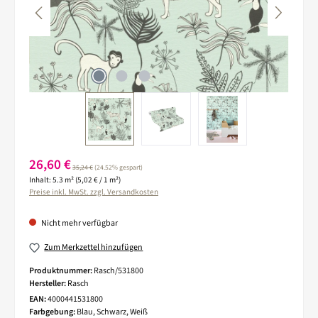
Verkaufspreis:
26,60 €
Regulärer Preis:
35,24 €
(24.52% gespart)
Inhalt:
5.3 m²
(5,02 € / 1 m²)
Preise inkl. MwSt. zzgl. Versandkosten
Nicht mehr verfügbar
Zum Merkzettel hinzufügen
Produktnummer:
Rasch/531800
Hersteller:
Rasch
EAN:
4000441531800
Farbgebung:
Blau, Schwarz, Weiß